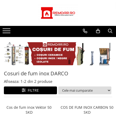
Toate Produsele
MEDIA
SEMINEE SI SOBE PE LEMNE
Showroom seminee Galati
FOCARE SEMINEE
Seminee Braila
FOCARE SEMINEE PRO
SOBE PE LEMNE
SOBE PE LEMNE PREMIUM
SEMINEE MODULARE
PREFABRICATE
Cosuri de fum inox DARCO
SEMINEE PREMIUM
Afiseaza:
1-
2
din
2
produse
FOCARE HOXTER PREMIUM
FILTRE
TERMOSEMINEE HOXTER PREMIUM
ȘEMINEE MODULARE HOXTER
Cos de fum inox Vektor 50
COS DE FUM INOX CARBON 50
TERMOSEMINEE
SKD
SKD