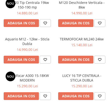
LUCY 20 Tip Centrala 19kw
M120 Deschidere Verticala -
NOU
150-190 mp
8kw
14.880,00 Lei
14.990,00 Lei
ADAUGA IN COS
ADAUGA IN COS
Aquario M12 - 12kw - Sticla
TERMOFOCAR ML240 24kw
Dubla
15.140,00 Lei
14.990,00 Lei
ADAUGA IN COS
ADAUGA IN COS
Termofocar A300 15-18KW
LUCY 16 TIP CENTRALA -
NOU
MODERN
STICLA DUBLA
15.290,00 Lei
15.290,00 Lei
ADAUGA IN COS
ADAUGA IN COS