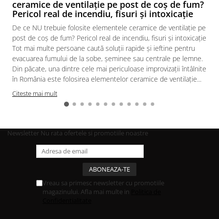
ceramice de ventilație pe post de coș de fum?
Pericol real de incendiu, fisuri și intoxicație
De ce NU trebuie folosite elementele ceramice de ventilație pe
post de coș de fum? Pericol real de incendiu, fisuri și intoxicație
Tot mai multe persoane caută soluții rapide și ieftine pentru
evacuarea fumului de la sobe, șeminee sau centrale pe lemne.
Din păcate, una dintre cele mai periculoase improvizații întâlnite
în România este folosirea elementelor ceramice de ventilație...
Citeste mai mult
Newsletter
Nu rata ofertele si promotiile noastre
Vreau sa primesc newsletter cu promotiile
magazinului. Afla mai multe in
Politica de
Confidentialitate