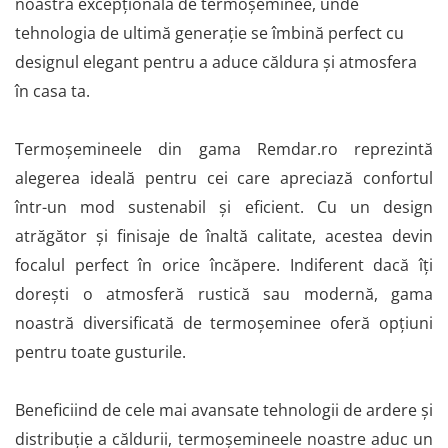
noastră excepțională de termoșeminee, unde
Coș de fum SMART
AFUMĂTORI
SOBE DE GĂTIT PE LEMNE
ACCESORII SPECIALE
tehnologia de ultimă generație se îmbină perfect cu
Coș de fum LSK
SOBE CU PLITĂ
SUPORT FOCAR
COSURI DE FUM CERAMICE KAMIN
designul elegant pentru a aduce căldura și atmosfera
BLATURI DE LUCRU
HORN
în casa ta.
CIAUNE & VASE DE GĂTIT
ACCESORII COSURI DE FUM
ACCESORII GRATARE
Palarii cos de fum
Termoșemineele din gama Remdar.ro reprezintă
USTENSILE GATIT GRATAR
USTENSILE CURATARE COS FUM
alegerea ideală pentru cei care apreciază confortul
într-un mod sustenabil și eficient. Cu un design
atrăgător și finisaje de înaltă calitate, acestea devin
focalul perfect în orice încăpere. Indiferent dacă îți
dorești o atmosferă rustică sau modernă, gama
noastră diversificată de termoșeminee oferă opțiuni
pentru toate gusturile.
Beneficiind de cele mai avansate tehnologii de ardere și
distribuție a căldurii, termoșemineele noastre aduc un