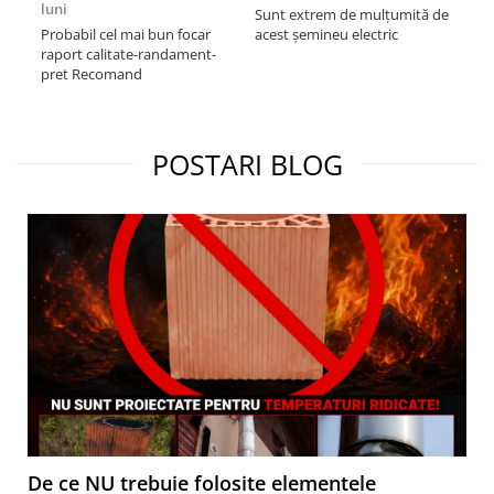
luni
Sunt extrem de mulțumită de
Mul
Probabil cel mai bun focar
acest șemineu electric
sem
raport calitate-randament-
res
pret Recomand
foa
cu a
Re
POSTARI BLOG
De ce NU trebuie folosite elementele