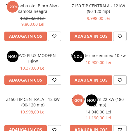
Termosoba otel Bjorn 8kw -
Z150 TIP CENTRALA - 12 kW
-20%
samota neagra
(90-120 mp)
12.253,00 Lei
9.998,00 Lei
9.803,00 Lei
ADAUGA IN COS
ADAUGA IN COS
Z140 EVO PLUS MODERN -
N100 - termosemineu 10 kw
NOU
NOU
14kW
10.900,00 Lei
10.370,00 Lei
ADAUGA IN COS
ADAUGA IN COS
Z150 TIP CENTRALA - 12 kW
OH220 Modern 22 kW (180-
-20%
NOU
(90-120 mp)
220 mp)
10.998,00 Lei
14.040,00 Lei
11.190,00 Lei
ADAUGA IN COS
ADAUGA IN COS