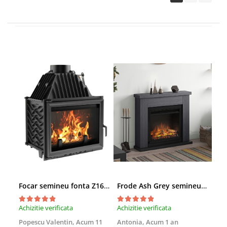
Focar semineu fonta Z160 15kW
Frode Ash Grey semineu electric gri
Mon
Achizitie verificata
Achizitie verificata
Achi
Popescu Valentin,
Acum 11
Antonia,
Acum 1 an
Măd