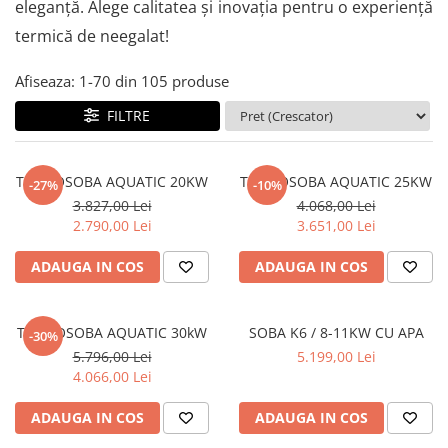
eleganță. Alege calitatea și inovația pentru o experiență
termică de neegalat!
Afiseaza:
1-
70
din
105
produse
FILTRE
TERMOSOBA AQUATIC 20KW
TERMOSOBA AQUATIC 25KW
-27%
-10%
3.827,00 Lei
4.068,00 Lei
2.790,00 Lei
3.651,00 Lei
ADAUGA IN COS
ADAUGA IN COS
TERMOSOBA AQUATIC 30kW
SOBA K6 / 8-11KW CU APA
-30%
5.796,00 Lei
5.199,00 Lei
4.066,00 Lei
ADAUGA IN COS
ADAUGA IN COS