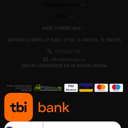
MAGAZINUL MEU
CLIENT
DATE COMERCIALE
SUPORT CLIENTI
L-V: 9:00 - 17:00 , S: INCHIS , D: INCHIS
0756292792
office@remdar.ro
SOCIAL
URMARESTE-NE IN SOCIAL MEDIA