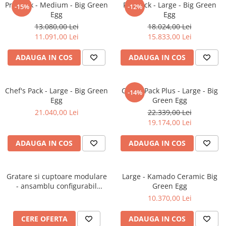
Pro Pack - Medium - Big Green
Pro Pack - Large - Big Green
SOBE CU PLITĂ
-15%
-12%
Egg
Egg
BLATURI DE LUCRU
13.080,00 Lei
18.024,00 Lei
CIAUNE & VASE DE GĂTIT
11.091,00 Lei
15.833,00 Lei
ACCESORII GRATARE
ADAUGA IN COS
ADAUGA IN COS
USTENSILE GATIT GRATAR
TERASĂ ȘI GRĂDINĂ
VETRE FOC EXTERIOR
Chef's Pack - Large - Big Green
Chef's Pack Plus - Large - Big
-14%
Egg
Green Egg
INCALZITOARE TERASA CU GAZ
21.040,00 Lei
22.339,00 Lei
INCALZITOARE TERASA CU PELETI
19.174,00 Lei
SOBE DE EXTERIOR
ADAUGA IN COS
ADAUGA IN COS
BUCĂTĂRII EXTERIOARE
INSTALAȚII TERMICE
Gratare si cuptoare modulare
Large - Kamado Ceramic Big
PUFFERE
- ansamblu configurabil
Green Egg
personalizat
Boilere
10.370,00 Lei
PURIFICAREA AERULUI
CERE OFERTA
ADAUGA IN COS