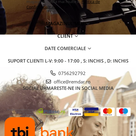
magazinului. Afla mai multe in
Politica de
Confidentialitate
MAGAZINUL MEU
CLIENT
DATE COMERCIALE
SUPORT CLIENTI
L-V: 9:00 - 17:00 , S: INCHIS , D: INCHIS
0756292792
office@remdar.ro
SOCIAL
URMARESTE-NE IN SOCIAL MEDIA