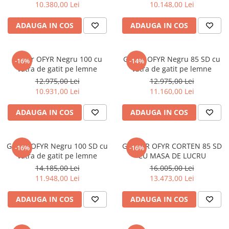
10.380,00 Lei
10.148,00 Lei
ADAUGA IN COS
ADAUGA IN COS
Gratar OFYR Negru 100 cu
Gratar OFYR Negru 85 SD cu
-16%
-14%
vatra de gatit pe lemne
vatra de gatit pe lemne
12.975,00 Lei
12.975,00 Lei
10.931,00 Lei
11.160,00 Lei
ADAUGA IN COS
ADAUGA IN COS
Gratar OFYR Negru 100 SD cu
GRATAR OFYR CORTEN 85 SD
-16%
-16%
vatra de gatit pe lemne
CU MASA DE LUCRU
14.185,00 Lei
16.005,00 Lei
11.948,00 Lei
13.473,00 Lei
ADAUGA IN COS
ADAUGA IN COS