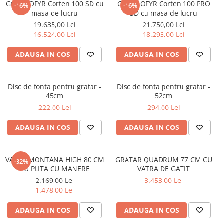
Gratar OFYR Corten 100 SD cu
Gratar OFYR Corten 100 PRO
-16%
-16%
masa de lucru
SD cu masa de lucru
19.635,00 Lei
21.750,00 Lei
16.524,00 Lei
18.293,00 Lei
ADAUGA IN COS
ADAUGA IN COS
Disc de fonta pentru gratar -
Disc de fonta pentru gratar -
45cm
52cm
222,00 Lei
294,00 Lei
ADAUGA IN COS
ADAUGA IN COS
VATRA MONTANA HIGH 80 CM
GRATAR QUADRUM 77 CM CU
-32%
CU PLITA CU MANERE
VATRA DE GATIT
2.169,00 Lei
3.453,00 Lei
1.478,00 Lei
ADAUGA IN COS
ADAUGA IN COS