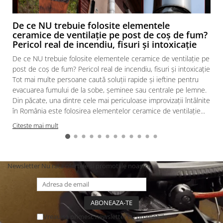
De ce NU trebuie folosite elementele
ceramice de ventilație pe post de coș de fum?
Pericol real de incendiu, fisuri și intoxicație
De ce NU trebuie folosite elementele ceramice de ventilație pe
post de coș de fum? Pericol real de incendiu, fisuri și intoxicație
Tot mai multe persoane caută soluții rapide și ieftine pentru
evacuarea fumului de la sobe, șeminee sau centrale pe lemne.
Din păcate, una dintre cele mai periculoase improvizații întâlnite
în România este folosirea elementelor ceramice de ventilație...
Citeste mai mult
Newsletter
Nu rata ofertele si promotiile noastre
Vreau sa primesc newsletter cu promotiile