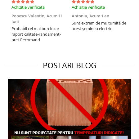
Achizitie verificata
Achizitie verificata
Achi
Popescu Valentin,
Acum 11
Antonia,
Acum 1 an
Măd
luni
Sunt extrem de mulțumită de
Mul
Probabil cel mai bun focar
acest șemineu electric
sem
raport calitate-randament-
res
pret Recomand
foa
cu a
Re
POSTARI BLOG