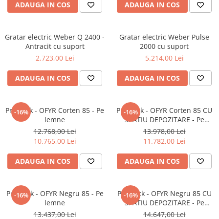
ADAUGA IN COS
ADAUGA IN COS
AUTOMATIZARI SI TERMOSTATE
AUTOMATIZĂRI CAZANE
Gratar electric Weber Q 2400 -
Gratar electric Weber Pulse
PUFFERE
Antracit cu suport
2000 cu suport
Boilere
2.723,00 Lei
5.214,00 Lei
ACCESORII ȘEMINEE ȘI
ADAUGA IN COS
ADAUGA IN COS
ÎNTREȚINERE
Ustensile seminee și sobe
Usi de semineu
Pro Pack - OFYR Corten 85 - Pe
Pro Pack - OFYR Corten 85 CU
-16%
-16%
lemne
SPATIU DEPOZITARE - Pe
Curatare si intretinere
lemne
12.768,00 Lei
13.978,00 Lei
Suporturi pentru lemne
10.765,00 Lei
11.782,00 Lei
Accesorii montaj si racordare
ADAUGA IN COS
ADAUGA IN COS
GRILE SI PIESE DE DE VENTILAȚIE
GRILE AERISIRE SEMINEE
Pro Pack - OFYR Negru 85 - Pe
Pro Pack - OFYR Negru 85 CU
-16%
-16%
GRILE ALBE
lemne
SPATIU DEPOZITARE - Pe
GRILE NEGRE / GRAFIT
lemne
13.437,00 Lei
14.647,00 Lei