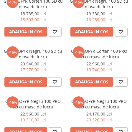
Gratar OFYR Corten 100 SD cu
Gratar OFYR Negru 100 SD cu
-17%
-16%
masa de lucru
masa de lucru
18.735,00 Lei
19.330,00 Lei
15.507,00 Lei
16.259,00 Lei
ADAUGA IN COS
ADAUGA IN COS
Gratar OFYR Negru 100 SD cu
Gratar OFYR Corten 100 PRO
-16%
-14%
masa de lucru
SD cu masa de lucru
20.540,00 Lei
22.960,00 Lei
17.276,00 Lei
19.740,00 Lei
ADAUGA IN COS
ADAUGA IN COS
Gratar OFYR Negru 100 PRO
Gratar OFYR Negru 100 PRO
-16%
-16%
SD cu masa de lucru
SD cu masa de lucru
22.960,00 Lei
24.170,00 Lei
19.310,00 Lei
20.326,00 Lei
ADAUGA IN COS
ADAUGA IN COS