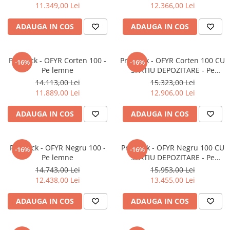
GRILE CREM
11.349,00 Lei
12.366,00 Lei
GRATARE SI CUPTOARE
ADAUGA IN COS
ADAUGA IN COS
BIG GREEN EGG
ACCESORII SI USTENSILE BGE
Pro Pack - OFYR Corten 100 -
Pro Pack - OFYR Corten 100 CU
GRATARE PE LEMNE CU PLITA
-16%
-16%
Pe lemne
SPATIU DEPOZITARE - Pe
GRATARE PREMIUM WEBER
lemne
14.113,00 Lei
15.323,00 Lei
11.889,00 Lei
12.906,00 Lei
GRATARE ELECTRICE
GRĂTARE PE GAZ
ADAUGA IN COS
ADAUGA IN COS
GRATARE CERAMICE
CUPTOARE PIZZA
Pro Pack - OFYR Negru 100 -
Pro Pack - OFYR Negru 100 CU
-16%
-16%
GRATARE PREFABRICATE SI
Pe lemne
SPATIU DEPOZITARE - Pe
CUPTOARE MODULARE
lemne
14.743,00 Lei
15.953,00 Lei
12.438,00 Lei
13.455,00 Lei
GRĂTARE SIMPLE
GRĂTARE COMPLEXE CU CUPTOR
ADAUGA IN COS
ADAUGA IN COS
CUPTOARE MODULARE
AFUMĂTORI