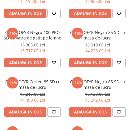
12.192,00 Lei
12.965,00 Lei
ADAUGA IN COS
ADAUGA IN COS
Gratar OFYR Negru 100 PRO
Gratar OFYR Negru 85 SD cu
-16%
-16%
SD cu vatra de gatit pe lemne
masa de lucru
16.305,00 Lei
16.910,00 Lei
13.717,00 Lei
14.226,00 Lei
ADAUGA IN COS
ADAUGA IN COS
Gratar OFYR Corten 85 SD cu
Gratar OFYR Negru 85 SD cu
-16%
-16%
masa de lucru
masa de lucru
17.215,00 Lei
18.120,00 Lei
14.490,00 Lei
15.242,00 Lei
ADAUGA IN COS
ADAUGA IN COS