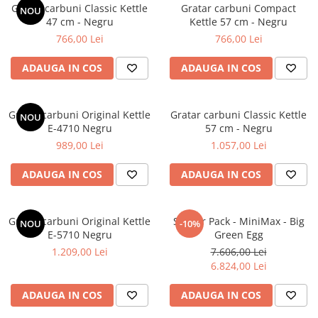
Gratar carbuni Classic Kettle
Gratar carbuni Compact
NOU
TUBULATURA PREMIUM PELETI
47 cm - Negru
Kettle 57 cm - Negru
FI100 - SEMINEE / SOBE
766,00 Lei
766,00 Lei
SEMINEE DECORATIVE
SEMINEE ELECTRICE
ADAUGA IN COS
ADAUGA IN COS
SEMINEE CU LUMANARI
BIO ȘEMINEE
Gratar carbuni Original Kettle
Gratar carbuni Classic Kettle
NOU
E-4710 Negru
57 cm - Negru
BIOSEMINEE MOBILE
989,00 Lei
1.057,00 Lei
BIOSEMINEE DE PERETE
BIOSEMINEE TIP PORTAL
ADAUGA IN COS
ADAUGA IN COS
SEMINEE & VETRE EXTERIOR
ȘEMINEE PE GAZ
Gratar carbuni Original Kettle
Starter Pack - MiniMax - Big
NOU
-10%
FOCARE PE GAZ STANDARD
E-5710 Negru
Green Egg
FOCARE PE GAZ PREMIUM
1.209,00 Lei
7.606,00 Lei
6.824,00 Lei
FOCARE SI SEMINEE GAZ EXTERIOR
MATERIALE DE CONSTRUCȚII
ADAUGA IN COS
ADAUGA IN COS
SILICAT DE CALCIU - PLĂCI PENTRU