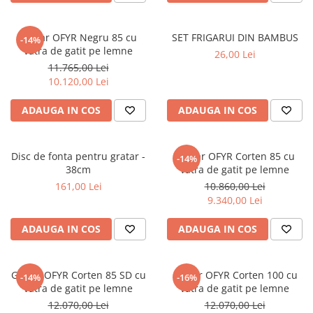
Gratar OFYR Negru 85 cu
SET FRIGARUI DIN BAMBUS
-14%
vatra de gatit pe lemne
26,00 Lei
11.765,00 Lei
10.120,00 Lei
ADAUGA IN COS
ADAUGA IN COS
Disc de fonta pentru gratar -
Gratar OFYR Corten 85 cu
-14%
38cm
vatra de gatit pe lemne
161,00 Lei
10.860,00 Lei
9.340,00 Lei
ADAUGA IN COS
ADAUGA IN COS
Gratar OFYR Corten 85 SD cu
Gratar OFYR Corten 100 cu
-14%
-16%
vatra de gatit pe lemne
vatra de gatit pe lemne
12.070,00 Lei
12.070,00 Lei