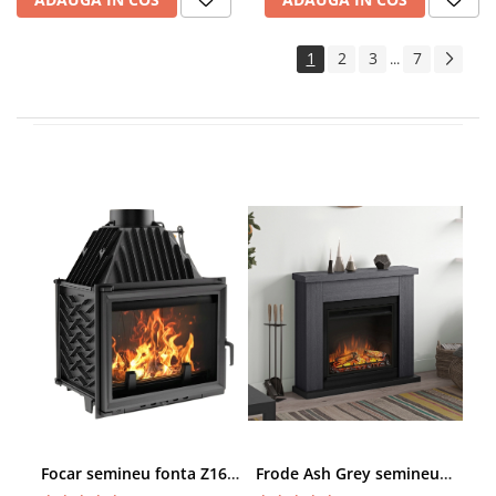
1
2
3
7
...
Focar semineu fonta Z160 15kW
Frode Ash Grey semineu electric gri
Mon