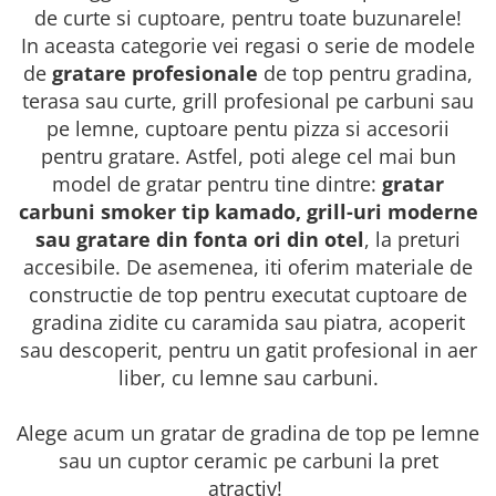
SOBE MOBILE TERACOTĂ
de curte si cuptoare, pentru toate buzunarele!
SEMINEE SUSPENDATE PE LEMNE
In aceasta categorie vei regasi o serie de modele
SOBE DE GĂTIT PE LEMNE
de
gratare profesionale
de top pentru gradina,
terasa sau curte, grill profesional pe carbuni sau
COSURI DE FUM
pe lemne, cuptoare pentu pizza si accesorii
COSURI INOX PROFESIONALE
pentru gratare. Astfel, poti alege cel mai bun
Schiedel Permeter Negru
model de gratar pentru tine dintre:
gratar
Schiedel ICS inox
carbuni smoker tip kamado, grill-uri moderne
Cosuri de fum inox JEREMIAS
sau gratare din fonta ori din otel
, la preturi
Cosuri de fum inox DARCO
accesibile. De asemenea, iti oferim materiale de
COSURI DE FUM SCHIEDEL
constructie de top pentru executat cuptoare de
Cos ceramic RONDO
gradina zidite cu caramida sau piatra, acoperit
Cos ceramic UNI
sau descoperit, pentru un gatit profesional in aer
COSURI DE FUM CERAMICE HOCH
liber, cu lemne sau carbuni.
HOCH UNIVERSAL
Alege acum un gratar de gradina de top pe lemne
HOCH UNIVERSAL EVO
sau un cuptor ceramic pe carbuni la pret
HOCH INDUSTRIAL
atractiv!
COSURI CERAMICE LEIER