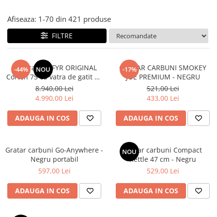
Coș de fum SMART
Afiseaza:
1-
70
din
421
produse
Coș de fum LSK
FILTRE
COSURI DE FUM CERAMICE KAMIN
HORN
ACCESORII COSURI DE FUM
Set Gratar OFYR ORIGINAL
GRATAR CARBUNI SMOKEY
-44%
NOU
-17%
Corten 75 cu vatra de gatit pe
JOE PREMIUM - NEGRU
Palarii cos de fum
lemne + Gratar + Opritor
8.940,00 Lei
521,00 Lei
USTENSILE CURATARE COS FUM
alimente + Husa + Racleta
4.990,00 Lei
433,00 Lei
CENTRALE, SOBE & ȘEMINEE PE
PELEȚI
ADAUGA IN COS
ADAUGA IN COS
FOCARE / TERMOFOCARE PELEȚI
SOBE ȘI TERMOSOBE PE PELETI
Gratar carbuni Go-Anywhere -
Gratar carbuni Compact
NOU
SOBE DE GATIT PE PELETI
Negru portabil
Kettle 47 cm - Negru
597,00 Lei
529,00 Lei
CENTRALE PE PELETI
TUBULATURA EVACUARE PELETI
ADAUGA IN COS
ADAUGA IN COS
TUBULATURA PREMIUM PELETI FI 80
- SEMINEE / SOBE