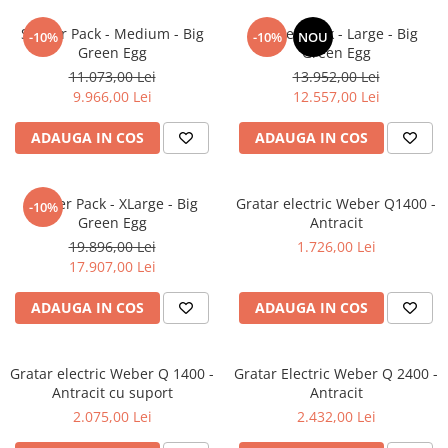
MONTAJ SEMINEU
BURLANE DE OTEL PREMIUM
Starter Pack - Medium - Big
Starter Pack - Large - Big
-10%
-10%
NOU
Green Egg
Green Egg
Burlane fi 120
11.073,00 Lei
13.952,00 Lei
Burlane fi 130
9.966,00 Lei
12.557,00 Lei
Burlane fi 150
ADAUGA IN COS
ADAUGA IN COS
Burlane fi 160
Burlane fi 180
Burlane fi 200
Starter Pack - XLarge - Big
Gratar electric Weber Q1400 -
-10%
Burlane fi 220
Green Egg
Antracit
Burlane fi 250
19.896,00 Lei
1.726,00 Lei
17.907,00 Lei
Reductii burlane
RECUPERATOARE DE CALDURA
ADAUGA IN COS
ADAUGA IN COS
ADEZIVI SI MORTARE
ACCESORII SPECIALE
Gratar electric Weber Q 1400 -
Gratar Electric Weber Q 2400 -
SUPORT FOCAR
Antracit cu suport
Antracit
2.075,00 Lei
2.432,00 Lei
CENTRALE TERMICE
CENTRALE COMBUSTIBIL SOLID