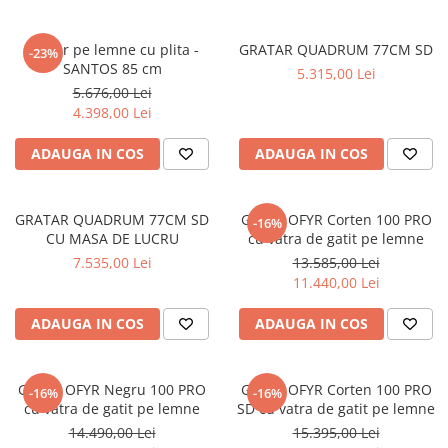
Gratar pe lemne cu plita -
GRATAR QUADRUM 77CM SD
-23%
SANTOS 85 cm
5.315,00 Lei
5.676,00 Lei
4.398,00 Lei
ADAUGA IN COS
ADAUGA IN COS
GRATAR QUADRUM 77CM SD
Gratar OFYR Corten 100 PRO
-16%
CU MASA DE LUCRU
cu vatra de gatit pe lemne
7.535,00 Lei
13.585,00 Lei
11.440,00 Lei
ADAUGA IN COS
ADAUGA IN COS
Gratar OFYR Negru 100 PRO
Gratar OFYR Corten 100 PRO
-16%
-16%
cu vatra de gatit pe lemne
SD cu vatra de gatit pe lemne
14.490,00 Lei
15.395,00 Lei