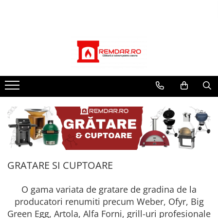
Toate Produsele
MEDIA
SEMINEE SI SOBE PE LEMNE
Showroom seminee Galati
FOCARE SEMINEE
Seminee Braila
FOCARE SEMINEE PRO
SOBE PE LEMNE
SOBE PE LEMNE PREMIUM
SEMINEE MODULARE
PREFABRICATE
SEMINEE PREMIUM
GRATARE SI CUPTOARE
FOCARE HOXTER PREMIUM
TERMOSEMINEE HOXTER PREMIUM
O gama variata de gratare de gradina de la
ȘEMINEE MODULARE HOXTER
producatori renumiti precum Weber, Ofyr, Big
TERMOSEMINEE
Green Egg, Artola, Alfa Forni, grill-uri profesionale