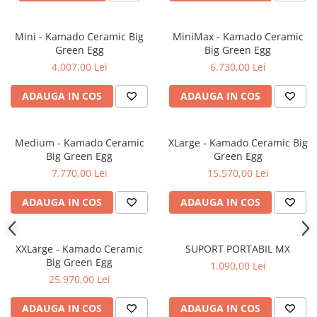
AUTOMATIZARI SI TERMOSTATE
AUTOMATIZĂRI CAZANE
Mini - Kamado Ceramic Big
MiniMax - Kamado Ceramic
POMPE DE CALDURA
Green Egg
Big Green Egg
POMPE DE CALDURA MONOBLOC
4.007,00 Lei
6.730,00 Lei
POMPE DE CALDURA SPLIT
ADAUGA IN COS
ADAUGA IN COS
SERVICII
Montaj șeminee și sobe
Medium - Kamado Ceramic
XLarge - Kamado Ceramic Big
Montaj coșuri de fum
Big Green Egg
Green Egg
Curățare și verificare coșuri de fum
7.770,00 Lei
15.570,00 Lei
MODELE ȘEMINEE CONSTRUITE
ADAUGA IN COS
ADAUGA IN COS
BLOG
XXLarge - Kamado Ceramic
SUPORT PORTABIL MX
Big Green Egg
1.090,00 Lei
25.970,00 Lei
ADAUGA IN COS
ADAUGA IN COS