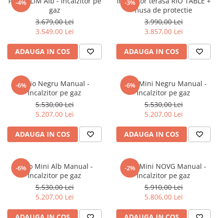
Patio SLIM Alb - Incalzitor pe
Incalzitor terasa RIO TABLE +
-4%
-3%
gaz
husa de protectie
3.679,00 Lei
3.990,00 Lei
3.549,00 Lei
3.857,00 Lei
ADAUGA IN COS
ADAUGA IN COS
Patio Negru Manual -
Patio Mini Negru Manual -
-6%
-6%
Incalzitor pe gaz
Incalzitor pe gaz
5.530,00 Lei
5.530,00 Lei
5.207,00 Lei
5.207,00 Lei
ADAUGA IN COS
ADAUGA IN COS
Patio Mini Alb Manual -
Patio Mini NOVG Manual -
-6%
-2%
Incalzitor pe gaz
Incalzitor pe gaz
5.530,00 Lei
5.910,00 Lei
5.207,00 Lei
5.806,00 Lei
ADAUGA IN COS
ADAUGA IN COS