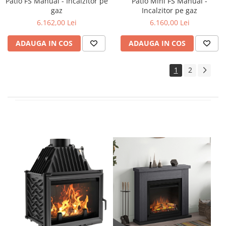
Patio FS Manual - Incalzitor pe
Patio Mini FS Manual -
gaz
Incalzitor pe gaz
6.162,00 Lei
6.160,00 Lei
ADAUGA IN COS
ADAUGA IN COS
1
2