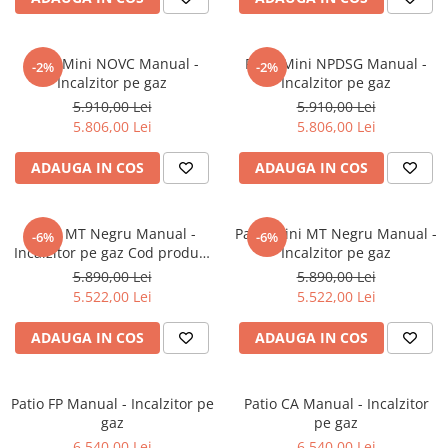
Patio Mini NOVC Manual -
Patio Mini NPDSG Manual -
-2%
-2%
Incalzitor pe gaz
Incalzitor pe gaz
5.910,00 Lei
5.910,00 Lei
5.806,00 Lei
5.806,00 Lei
ADAUGA IN COS
ADAUGA IN COS
Patio MT Negru Manual -
Patio Mini MT Negru Manual -
-6%
-6%
Incalzitor pe gaz Cod produs:
Incalzitor pe gaz
PATIO/M/G30/37MBAR/CZ/P
5.890,00 Lei
5.890,00 Lei
5.522,00 Lei
5.522,00 Lei
ADAUGA IN COS
ADAUGA IN COS
Patio FP Manual - Incalzitor pe
Patio CA Manual - Incalzitor
gaz
pe gaz
6.540,00 Lei
6.540,00 Lei