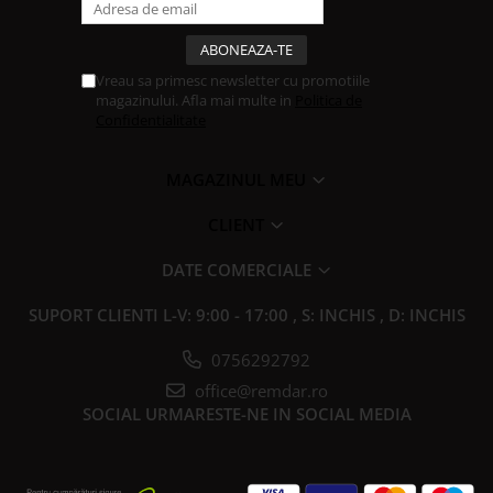
Vreau sa primesc newsletter cu promotiile
magazinului. Afla mai multe in
Politica de
Confidentialitate
MAGAZINUL MEU
CLIENT
DATE COMERCIALE
SUPORT CLIENTI
L-V: 9:00 - 17:00 , S: INCHIS , D: INCHIS
0756292792
office@remdar.ro
SOCIAL
URMARESTE-NE IN SOCIAL MEDIA