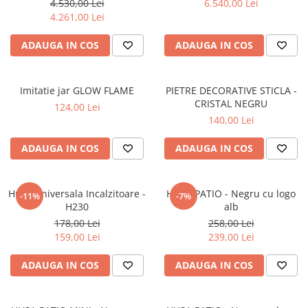
4.530,00 Lei
6.540,00 Lei
4.261,00 Lei
ADAUGA IN COS
ADAUGA IN COS
Imitatie jar GLOW FLAME
PIETRE DECORATIVE STICLA -
CRISTAL NEGRU
124,00 Lei
140,00 Lei
ADAUGA IN COS
ADAUGA IN COS
Husa Universala Incalzitoare -
HUSA PATIO - Negru cu logo
-11%
-7%
H230
alb
178,00 Lei
258,00 Lei
159,00 Lei
239,00 Lei
ADAUGA IN COS
ADAUGA IN COS