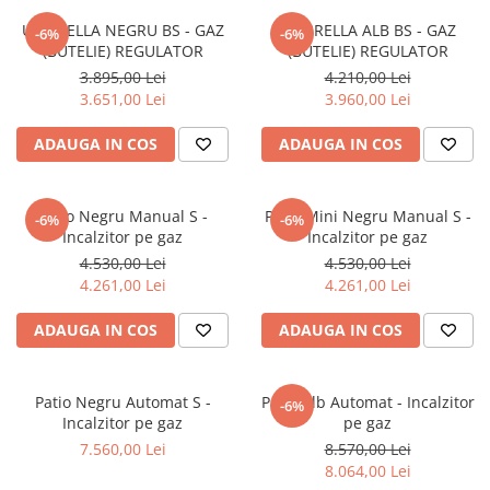
Coș de fum SMART
AFUMĂTORI
SOBE DE GĂTIT PE LEMNE
ACCESORII SPECIALE
UMBRELLA NEGRU BS - GAZ
UMBRELLA ALB BS - GAZ
-6%
-6%
Coș de fum LSK
(BUTELIE) REGULATOR
(BUTELIE) REGULATOR
SOBE CU PLITĂ
SUPORT FOCAR
COSURI DE FUM CERAMICE KAMIN
3.895,00 Lei
4.210,00 Lei
BLATURI DE LUCRU
HORN
3.651,00 Lei
3.960,00 Lei
CIAUNE & VASE DE GĂTIT
ACCESORII COSURI DE FUM
ACCESORII GRATARE
ADAUGA IN COS
ADAUGA IN COS
Palarii cos de fum
USTENSILE GATIT GRATAR
USTENSILE CURATARE COS FUM
Patio Negru Manual S -
Patio Mini Negru Manual S -
-6%
-6%
Incalzitor pe gaz
Incalzitor pe gaz
4.530,00 Lei
4.530,00 Lei
4.261,00 Lei
4.261,00 Lei
ADAUGA IN COS
ADAUGA IN COS
Patio Negru Automat S -
Patio Alb Automat - Incalzitor
-6%
Incalzitor pe gaz
pe gaz
7.560,00 Lei
8.570,00 Lei
8.064,00 Lei