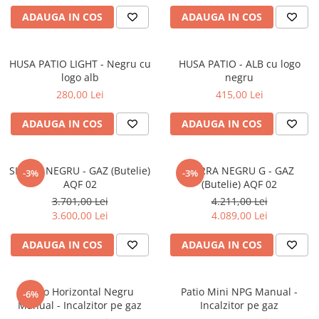
ADAUGA IN COS
ADAUGA IN COS
HUSA PATIO LIGHT - Negru cu
HUSA PATIO - ALB cu logo
logo alb
negru
280,00 Lei
415,00 Lei
ADAUGA IN COS
ADAUGA IN COS
SIERRA NEGRU - GAZ (Butelie)
SIERRA NEGRU G - GAZ
-3%
-3%
AQF 02
(Butelie) AQF 02
3.701,00 Lei
4.211,00 Lei
3.600,00 Lei
4.089,00 Lei
ADAUGA IN COS
ADAUGA IN COS
Patio Horizontal Negru
Patio Mini NPG Manual -
-6%
Manual - Incalzitor pe gaz
Incalzitor pe gaz