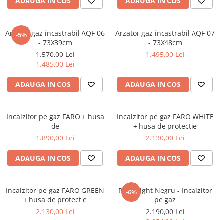
ADAUGA IN COS
ADAUGA IN COS
Arzator gaz incastrabil AQF 06
Arzator gaz incastrabil AQF 07
-5%
- 73X39cm
- 73X48cm
1.570,00 Lei
1.495,00 Lei
1.485,00 Lei
ADAUGA IN COS
ADAUGA IN COS
Incalzitor pe gaz FARO + husa
Incalzitor pe gaz FARO WHITE
de
+ husa de protectie
1.890,00 Lei
2.130,00 Lei
ADAUGA IN COS
ADAUGA IN COS
Incalzitor pe gaz FARO GREEN
Patio Light Negru - Incalzitor
-6%
+ husa de protectie
pe gaz
2.130,00 Lei
2.190,00 Lei