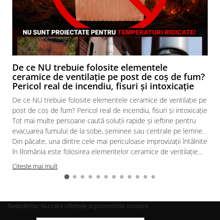
De ce NU trebuie folosite elementele
ceramice de ventilație pe post de coș de fum?
Pericol real de incendiu, fisuri și intoxicație
De ce NU trebuie folosite elementele ceramice de ventilație pe
post de coș de fum? Pericol real de incendiu, fisuri și intoxicație
Tot mai multe persoane caută soluții rapide și ieftine pentru
evacuarea fumului de la sobe, șeminee sau centrale pe lemne.
Din păcate, una dintre cele mai periculoase improvizații întâlnite
în România este folosirea elementelor ceramice de ventilație...
Citeste mai mult
Newsletter
Nu rata ofertele si promotiile noastre