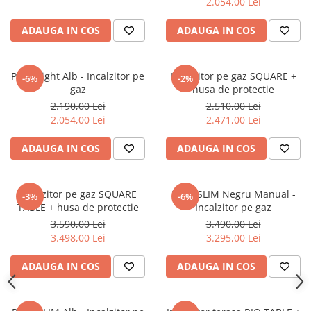
2.054,00 Lei
ADAUGA IN COS
ADAUGA IN COS
Patio Light Alb - Incalzitor pe
Incalzitor pe gaz SQUARE +
-6%
-2%
gaz
husa de protectie
2.190,00 Lei
2.510,00 Lei
2.054,00 Lei
2.471,00 Lei
ADAUGA IN COS
ADAUGA IN COS
Incalzitor pe gaz SQUARE
Patio SLIM Negru Manual -
-3%
-6%
TABLE + husa de protectie
Incalzitor pe gaz
3.590,00 Lei
3.490,00 Lei
3.498,00 Lei
3.295,00 Lei
ADAUGA IN COS
ADAUGA IN COS