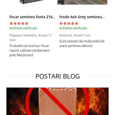
Focar semineu fonta Z160 15kW
Frode Ash Grey semineu electric gri
Mon
Achizitie verificata
Achizitie verificata
Achi
Popescu Valentin,
Acum 11
Antonia,
Acum 1 an
Măd
luni
Sunt extrem de mulțumită de
Mul
Probabil cel mai bun focar
acest șemineu electric
sem
raport calitate-randament-
res
pret Recomand
foa
cu a
Re
POSTARI BLOG