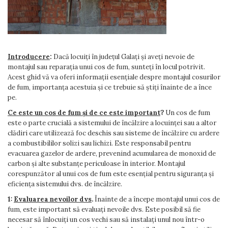
SOBE MOBILE TERACOTĂ
HOCH INDUSTRIAL
GRĂTARE COMPLEXE CU CUPTOR
CALDURA
COSURI CERAMICE LEIER
SEMINEE SUSPENDATE PE
CUPTOARE MODULARE
ADEZIVI SI MORTARE
LEMNE
Coș de fum SMART
AFUMĂTORI
ACCESORII SPECIALE
Coș de fum LSK
SOBE CU PLITĂ
SOBE DE GĂTIT PE LEMNE
COSURI DE FUM CERAMICE
Introducere
:
Dacă locuiți în județul Galați și aveți nevoie de
BLATURI DE LUCRU
SUPORT FOCAR
montajul sau reparația unui cos de fum, sunteți în locul potrivit.
KAMIN HORN
CIAUNE & VASE DE GĂTIT
Acest ghid vă va oferi informații esențiale despre montajul cosurilor
ACCESORII COSURI DE FUM
de fum, importanța acestuia și ce trebuie să știți înainte de a înce
ACCESORII GRATARE
pe.
Palarii cos de fum
USTENSILE GATIT GRATAR
Ce este un cos de fum și de ce este important
?
Un cos de fum
USTENSILE CURATARE COS
este o parte crucială a sistemului de încălzire a locuinței sau a altor
FUM
clădiri care utilizează foc deschis sau sisteme de încălzire cu ardere
a combustibililor solizi sau lichizi. Este responsabil pentru
evacuarea gazelor de ardere, prevenind acumularea de monoxid de
carbon și alte substanțe periculoase în interior. Montajul
corespunzător al unui cos de fum este esențial pentru siguranța și
eficiența sistemului dvs. de încălzire.
1:
Evaluarea nevoilor dvs
.
Înainte de a începe montajul unui cos de
fum, este important să evaluați nevoile dvs. Este posibil să fie
necesar să înlocuiți un cos vechi sau să instalați unul nou într-o