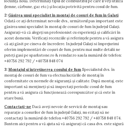
locuință nouă. Determinați tipul de combustibil pe care îl veți utiliza
(lemne, cărbune, gaz etc.) și locația potrivită pentru cosul de fum.
2:
Găsirea unui specialist în montaj de cosuri de fum în Galați
Odată ce ați determinat nevoile dvs., următorul pas important este
găsirea unui specialist în montaj de cosuri de fum în județul Galați.
Asigurați-vă că alegeți un profesionist cu experiență și calificări în
acest domeniu. Verificați recenziile și referințele pentru a vă asigura
că ați găsit pe cineva de încredere. In județul Galați si împrejurimi
oferim implementări de coșuri de fum, pentru mai multe detalii ne
puteți gasi pe sparkstone.ro & remdar.ro sau la numărul de telefon:
+40756 292 792 / +40758 848 074
3:
Montajul și întreținerea cosului de fum
Specialistul dvs. în
montaj de cosuri de fum va efectua lucrările de montaj în
conformitate cu normele de siguranță și calitate. După montaj, este
important să mențineți și să inspectați periodic cosul de fum
pentru a vă asigura că funcționează corespunzător și că este în
stare bună.
Contactați-ne
Dacă aveți nevoie de servicii de montaj sau
reparație a cosurilor de fum în județul Galați, nu ezitați să ne
contactați la numărul de telefon +40756 292 792 / +40758 848 074.
Suntem aici pentru a vă ajuta să vă asigurați că casa dvs. este sigură