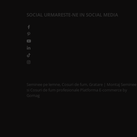
SOBE CU PLITĂ
BLATURI DE LUCRU
SOCIAL
URMARESTE-NE IN SOCIAL MEDIA
CIAUNE & VASE DE GĂTIT
ACCESORII GRATARE
USTENSILE GATIT GRATAR
TERASĂ ȘI GRĂDINĂ
VETRE FOC EXTERIOR
INCALZITOARE TERASA CU GAZ
INCALZITOARE TERASA CU PELETI
SOBE DE EXTERIOR
Seminee pe lemne, Cosuri de fum, Gratare | Montaj Seminee
si Cosuri de fum profesionale
Platforma E-commerce by
BUCĂTĂRII EXTERIOARE
Gomag
INSTALAȚII TERMICE
PUFFERE
Boilere
PURIFICAREA AERULUI