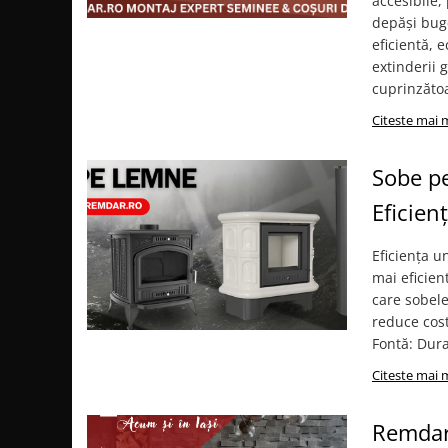
accesibile,
depăși bug
Coș de fum SMART
eficientă,
Coș de fum LSK
extinderii 
COSURI DE FUM CERAMICE KAMIN
cuprinzătoa
HORN
Citeste mai 
ACCESORII COSURI DE FUM
Palarii cos de fum
Sobe pe
USTENSILE CURATARE COS FUM
Eficien
CENTRALE, SOBE & ȘEMINEE PE
PELEȚI
Eficiența u
FOCARE / TERMOFOCARE PELEȚI
mai eficien
SOBE ȘI TERMOSOBE PE PELETI
care sobele
reduce cost
SOBE DE GATIT PE PELETI
Fontă: Dura
CENTRALE PE PELETI
Citeste mai 
TUBULATURA EVACUARE PELETI
TUBULATURA PREMIUM PELETI FI 80
Remdar.
- SEMINEE / SOBE