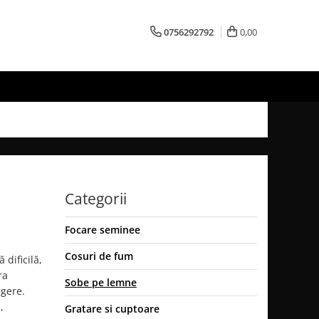
0756292792
0,00
Categorii
Focare seminee
Cosuri de fum
dificilă,
ra
Sobe pe lemne
egere.
,
Gratare si cuptoare