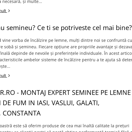
a necesară, și multe...
mult
u semineu? Ce ti se potriveste cel mai bine?
 vine vorba de încălzire pe lemne, mulți dintre noi se confruntă c
tre sobă și șemineu. Fiecare opțiune are propriile avantaje și dezav
 finală depinde de nevoile și preferințele individuale. În acest artic
acteristicile ambelor sisteme de încălzire pentru a te ajuta să dete
ște...
mult
.RO - MONTAJ EXPERT SEMINEE PE LEMNE 
 DE FUM IN IASI, VASLUI, GALATI,
, CONSTANTA
astră este să oferim produse de cea mai înaltă calitate la prețuri