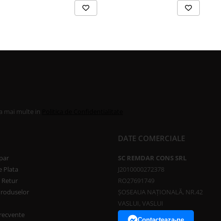
la mai multe in
Politica de Confidentialitate
DATE COMERCIALE
par
SC REMDAR CONS SRL
 Plata
J2010000272378
e Retur
RO27691749
Produselor
ȘOSEAUA NAȚIONALĂ, NR.42
VASLUI, VASLUI
frecvente
Contacteaza-ne