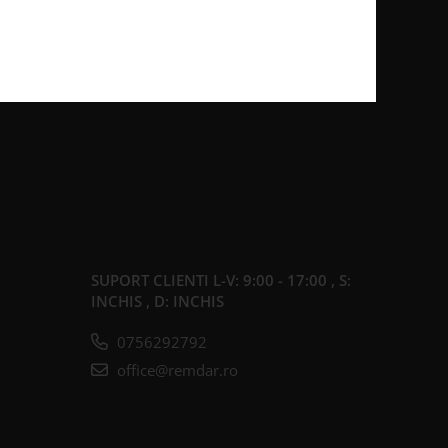
SUPORT CLIENTI
L-V: 9:00 - 17:00 , S:
INCHIS , D: INCHIS
0756292792
office@remdar.ro