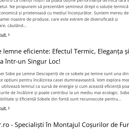
 pentru ca clienții noștri să poată obține performanță termică fără a
etul. Ne propunem să prezentăm șemineul drept o soluție termică
 economică și prietenoasă cu mediul înconjurător. Suntem mereu de
gamei noastre de produse, care este extrem de diversificată și
re, căutând...
mult
 lemne eficiente: Efectul Termic, Eleganța ș
ța într-un Singur Loc!
nei Sobe pe Lemne Descoperiți de ce sobele pe lemne sunt una din
te opțiuni pentru încălzirea casei dumneavoastră. Vom explora mo
 utilizează lemnul ca sursă de energie și cum această eficiență po
urile de încălzire și poate contribui la un mediu mai ecologic. Sob
bilitate și Eficiență Sobele din fontă sunt recunoscute pentru...
mult
ro - Specialiști în Montajul Coșurilor de Fu