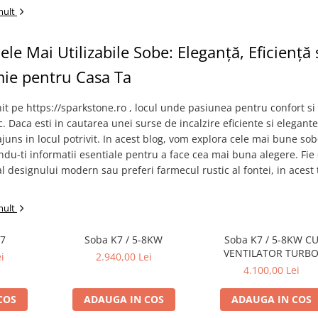
mult
ele Mai Utilizabile Sobe: Eleganță, Eficiență 
ie pentru Casa Ta
nit pe https://sparkstone.ro , locul unde pasiunea pentru confort si
c. Daca esti in cautarea unei surse de incalzire eficiente si elegant
 ajuns in locul potrivit. In acest blog, vom explora cele mai bune so
indu-ti informatii esentiale pentru a face cea mai buna alegere. Fie 
al designului modern sau preferi farmecul rustic al fontei, in acest 
mult
7
Soba K7 / 5-8KW
Soba K7 / 5-8KW C
VENTILATOR TURB
i
2.940,00 Lei
4.100,00 Lei
COS
ADAUGA IN COS
ADAUGA IN COS