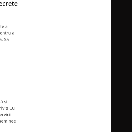
ecrete
nte a
pentru a
ă. Să
ă și
ivit! Cu
ervicii
 seminee