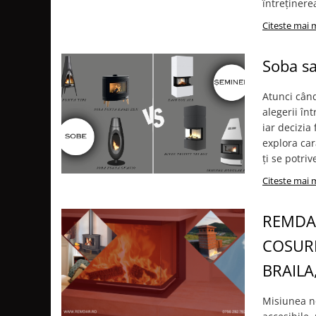
SOBE MOBILE TERACOTĂ
întreținere
SEMINEE SUSPENDATE PE LEMNE
Citeste mai 
SOBE DE GĂTIT PE LEMNE
Soba sa
COSURI DE FUM
COSURI INOX PROFESIONALE
Atunci când
Schiedel Permeter Negru
alegerii în
Schiedel ICS inox
iar decizia
Cosuri de fum inox JEREMIAS
explora car
ți se potrive
Cosuri de fum inox DARCO
COSURI DE FUM SCHIEDEL
Citeste mai 
Cos ceramic RONDO
REMDAR
Cos ceramic UNI
COSURI DE FUM CERAMICE HOCH
COSURI
HOCH UNIVERSAL
BRAILA
HOCH UNIVERSAL EVO
HOCH INDUSTRIAL
Misiunea no
COSURI CERAMICE LEIER