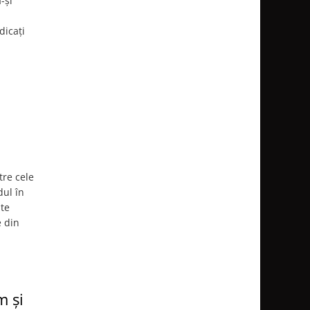
-și
dicați
i
tre cele
dul în
ate
e din
m și