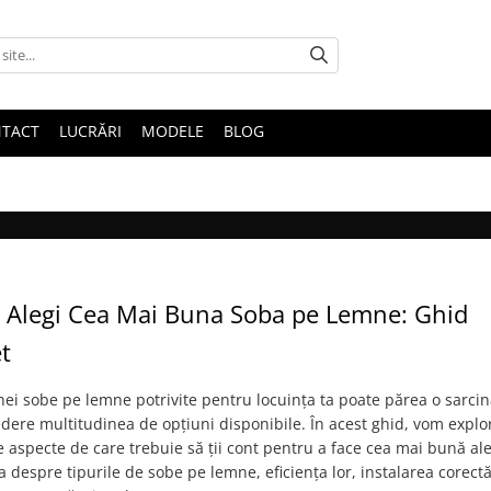
TACT
LUCRĂRI
MODELE
BLOG
 Alegi Cea Mai Buna Soba pe Lemne: Ghid
t
ei sobe pe lemne potrivite pentru locuința ta poate părea o sarcină 
dere multitudinea de opțiuni disponibile. În acest ghid, vom explo
e aspecte de care trebuie să ții cont pentru a face cea mai bună al
 despre tipurile de sobe pe lemne, eficiența lor, instalarea corectă