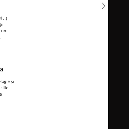
 , și
ii
 cum
.
a
logie și
ciile
sa
i