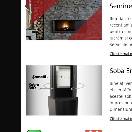
Seminee
TUBULATURA PREMIUM PELETI
FI100 - SEMINEE / SOBE
Remdar.ro -
SEMINEE DECORATIVE
recent am a
SEMINEE ELECTRICE
pentru conf
SEMINEE CU LUMANARI
lucrăm și 
Serviciile 
BIO ȘEMINEE
Citeste mai 
BIOSEMINEE MOBILE
BIOSEMINEE DE PERETE
Soba E
BIOSEMINEE TIP PORTAL
SEMINEE & VETRE EXTERIOR
Bine ați ve
ȘEMINEE PE GAZ
eficiență în
FOCARE PE GAZ STANDARD
acestei sob
impresionan
FOCARE PE GAZ PREMIUM
Dimensiuni:
FOCARE SI SEMINEE GAZ EXTERIOR
MATERIALE DE CONSTRUCȚII
Citeste mai 
SILICAT DE CALCIU - PLĂCI PENTRU