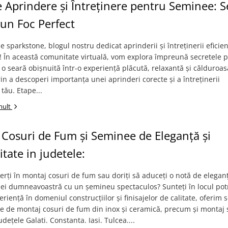
 Aprindere și Întreținere pentru Seminee: S
un Foc Perfect
e sparkstone, blogul nostru dedicat aprinderii și întreținerii eficie
 În această comunitate virtuală, vom explora împreună secretele 
o seară obișnuită într-o experiență plăcută, relaxantă și călduroas
n a descoperi importanța unei aprinderi corecte și a întreținerii
tău. Etape...
mult
Cosuri de Fum și Seminee de Eleganță și
itate in judetele:
erți în montaj cosuri de fum sau doriți să aduceți o notă de eleganț
ei dumneavoastră cu un șemineu spectaculos? Sunteți în locul potr
riență în domeniul construcțiilor și finisajelor de calitate, oferim s
le de montaj cosuri de fum din inox și ceramică, precum și montaj
udețele Galati. Constanta. Iasi. Tulcea....