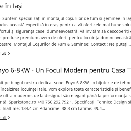
 în Iași
 Suntem specializați în montajul coșurilor de fum și șeminee în Iași
dus această expertiză în oraș pentru a vă oferi cele mai bune soluț
ortul și siguranța casei dumneavoastră. Vă invităm să descoperiți
ce produse premium avem de oferit pentru locuința dumneavoastră
noastre: Montajul Coșurilor de Fum & Seminee: Contact : Ne puteți...
mult
nyo 6-8KW - Un Focul Modern pentru Casa T
nit pe blogul nostru dedicat sobei Enyo 6-8KW - o bijuterie de tehno
 încălzirea locuinței tale. Vom explora toate caracteristicile și benefi
e ultra moderne, de la designul său elegant până la performanța 
tă. Sparkstone.ro +40 756 292 792 1. Specificații Tehnice Design ș
 Inaltime: 134.4 cm Adancime: 38.3 cm Latime: 49.4...
mult