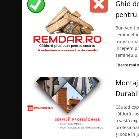
MONTAJ SEMINEU
Ghid de
BURLANE DE OTEL PREMIUM
pentru 
Burlane fi 120
Burlane fi 130
Bun venit p
semineelor!
Burlane fi 150
transforma 
Burlane fi 160
începem pri
Burlane fi 180
semineului 
Burlane fi 200
Citeste mai 
Burlane fi 220
Burlane fi 250
Montaj 
Reductii burlane
Durabil
RECUPERATOARE DE CALDURA
ADEZIVI SI MORTARE
Căutați exp
ACCESORII SPECIALE
căldură cas
o vastă expe
SUPORT FOCAR
profesiona
CENTRALE TERMICE
și sobe în j
CENTRALE COMBUSTIBIL SOLID