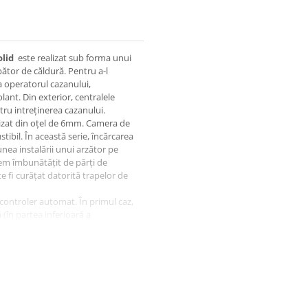
olid
este realizat sub forma unui
mbător de căldură. Pentru a-l
a operatorul cazanului,
ant. Din exterior, centralele
tru intreținerea cazanului.
alizat din oțel de 6mm. Camera de
tibil. În această serie, încărcarea
nea instalării unui arzător pe
tem îmbunătățit de părți de
e fi curățat datorită trapelor de
ontroler automat. În primul caz,
(în partea inferioară a
instalării unui regulator
lui. Temperatura lichidului de
at preia această temperatură, iar
d REMDAR.RO