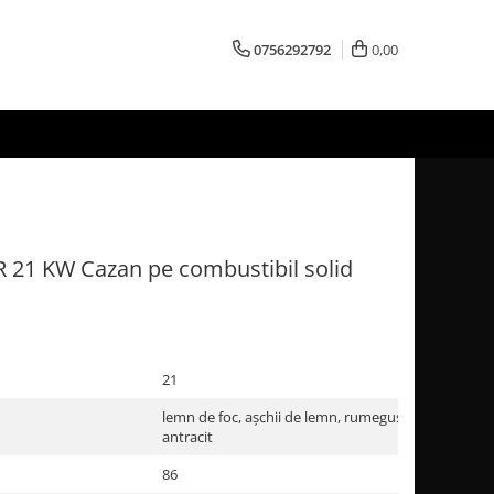
0756292792
0,00
21 KW Cazan pe combustibil solid
21
lemn de foc, așchii de lemn, rumeguș, pelete, brich
antracit
86