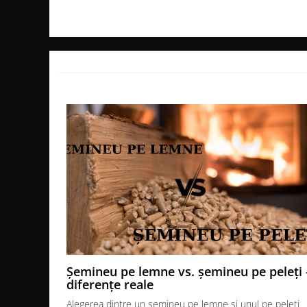
GRILE CREM
GRATARE SI CUPTOARE
BIG GREEN EGG
ACCESORII SI USTENSILE BGE
GRATARE PE LEMNE CU PLITA
GRATARE PREMIUM WEBER
GRATARE ELECTRICE
GRĂTARE PE GAZ
GRATARE CERAMICE
CUPTOARE PIZZA
GRATARE PREFABRICATE SI
CUPTOARE MODULARE
GRĂTARE SIMPLE
GRĂTARE COMPLEXE CU CUPTOR
Șemineu pe lemne vs. șemineu pe peleți 
CUPTOARE MODULARE
diferențe reale
AFUMĂTORI
Alegerea dintre un șemineu pe lemne și unul pe peleți