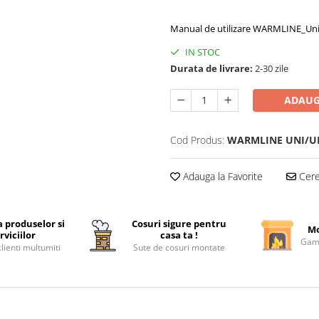
Manual de utilizare WARMLINE_Un
IN STOC
Durata de livrare:
2-30 zile
ADAUG
Cod Produs:
WARMLINE UNI/UN
Adauga la Favorite
Cere 
a produselor si
Cosuri sigure pentru
Mo
rviciilor
casa ta !
Gama
lienti multumiti
Sute de cosuri montate