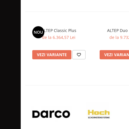
AUTOMATIZARI SI TERMOSTATE
AUTOMATIZĂRI CAZANE
PUFFERE
ALTEP Classic Plus
ALTEP Duo 
NOU
Boilere
de la 6.364,57 Lei
de la 9.73
ACCESORII ȘEMINEE ȘI
ÎNTREȚINERE
VEZI VARIANTE
VEZI VARIA
Ustensile seminee și sobe
Usi de semineu
Curatare si intretinere
Suporturi pentru lemne
Accesorii montaj si racordare
GRILE SI PIESE DE DE VENTILAȚIE
GRILE AERISIRE SEMINEE
GRILE ALBE
GRILE NEGRE / GRAFIT