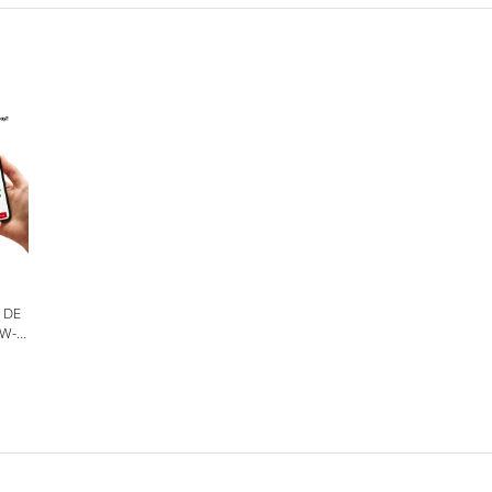
 DE
DW-
JOS,