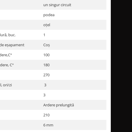
un singur circuit
podea
oțel
ură, buc.
1
 de eșapament
Coș
dere,C°
100
dere, C°
180
270
 ori/zi
3
3
Ardere prelungită
210
6 mm