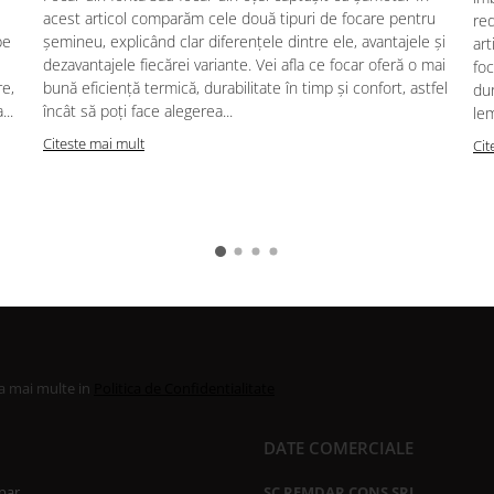
acest articol comparăm cele două tipuri de focare pentru
red
pe
șemineu, explicând clar diferențele dintre ele, avantajele și
art
dezavantajele fiecărei variante. Vei afla ce focar oferă o mai
foc
re,
bună eficiență termică, durabilitate în timp și confort, astfel
dur
..
încât să poți face alegerea...
lem
Citeste mai mult
Cit
la mai multe in
Politica de Confidentialitate
DATE COMERCIALE
par
SC REMDAR CONS SRL