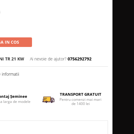
i
A IN COS
I TR 21 KW
Ai nevoie de ajutor?
0756292792
informatii
TRANSPORT GRATUIT
ntaj Șeminee
Pentru comenzi mai mari
 larga de modele
de 1400 lei