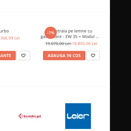
urbo
Centrala pe lemne cu
Centr
-1%
-1%
gazeificare - EW 35 + Modul WI-
gazeificare
.366,99 Lei
FI
19.070,00 Lei
18.805,00 Lei
22.070,0
IANTE
ADAUGA IN COS
ADAUG