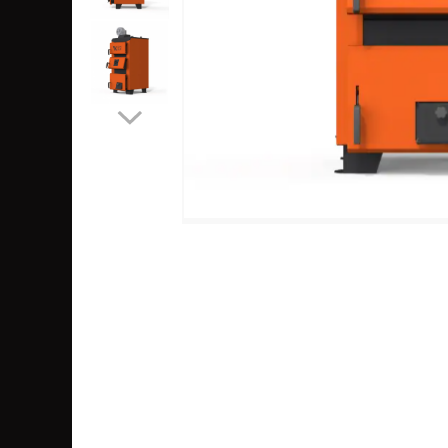
SOBE MOBILE TERACOTĂ
SEMINEE SUSPENDATE PE LEMNE
SOBE DE GĂTIT PE LEMNE
COSURI DE FUM
COSURI INOX PROFESIONALE
Schiedel Permeter Negru
Schiedel ICS inox
Cosuri de fum inox JEREMIAS
Cosuri de fum inox DARCO
COSURI DE FUM SCHIEDEL
Cos ceramic RONDO
Cos ceramic UNI
COSURI DE FUM CERAMICE HOCH
HOCH UNIVERSAL
HOCH UNIVERSAL EVO
HOCH INDUSTRIAL
COSURI CERAMICE LEIER