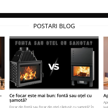
POSTARI BLOG
–
Ce focar este mai bun: fontă sau oțel cu
Ap
șamotă?
Ap
Focar din fontă sau focar din oțel căptușit cu șamotă? În
îmb