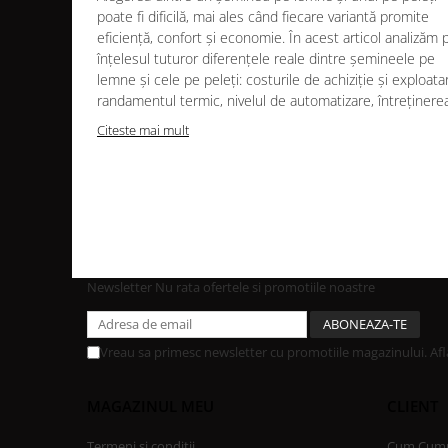
SOBE CU PLITĂ
poate fi dificilă, mai ales când fiecare variantă promite
eficiență, confort și economie. În acest articol analizăm 
BLATURI DE LUCRU
înțelesul tuturor diferențele reale dintre șemineele pe
CIAUNE & VASE DE GĂTIT
lemne și cele pe peleți: costurile de achiziție și exploata
ACCESORII GRATARE
randamentul termic, nivelul de automatizare, întreținerea.
USTENSILE GATIT GRATAR
Citeste mai mult
TERASĂ ȘI GRĂDINĂ
VETRE FOC EXTERIOR
INCALZITOARE TERASA CU GAZ
INCALZITOARE TERASA CU PELETI
SOBE DE EXTERIOR
Newsletter
Nu rata ofertele si promotiile noastre
BUCĂTĂRII EXTERIOARE
INSTALAȚII TERMICE
Vreau sa primesc newsletter cu promotiile magazinului. Af
PUFFERE
Boilere
MAGAZINUL MEU
CLIENT
PURIFICAREA AERULUI
Termeni si conditii
Cum Cum