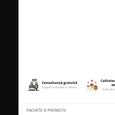
Coș de fum SMART
Coș de fum LSK
COSURI DE FUM CERAMICE KAMIN
HORN
ACCESORII COSURI DE FUM
Palarii cos de fum
USTENSILE CURATARE COS FUM
CENTRALE, SOBE & ȘEMINEE PE
PELEȚI
FOCARE / TERMOFOCARE PELEȚI
SOBE ȘI TERMOSOBE PE PELETI
Calitate
Consultanță gratuită
SOBE DE GATIT PE PELETI
se
Suport achiziție si tehnic
Sute de c
CENTRALE PE PELETI
TUBULATURA EVACUARE PELETI
TUBULATURA PREMIUM PELETI FI 80
PACHETE SI PROMOTII
- SEMINEE / SOBE