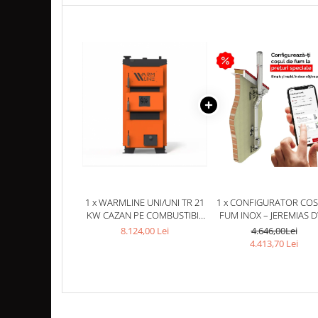
TUBULATURA PREMIUM PELETI
FI100 - SEMINEE / SOBE
SEMINEE DECORATIVE
SEMINEE ELECTRICE
SEMINEE CU LUMANARI
BIO ȘEMINEE
BIOSEMINEE MOBILE
BIOSEMINEE DE PERETE
BIOSEMINEE TIP PORTAL
SEMINEE & VETRE EXTERIOR
1 x WARMLINE UNI/UNI TR 21
1 x CONFIGURATOR COS
ȘEMINEE PE GAZ
KW CAZAN PE COMBUSTIBIL
FUM INOX – JEREMIAS 
SOLID
ECO, Ø180, 90°, 5 M,
FOCARE PE GAZ STANDARD
8.124,00 Lei
4.646,00Lei
SUSPENDAT - SCURGERE 
4.413,70 Lei
FOCARE PE GAZ PREMIUM
PALARIE STANDARD
FOCARE SI SEMINEE GAZ EXTERIOR
MATERIALE DE CONSTRUCȚII
SILICAT DE CALCIU - PLĂCI PENTRU