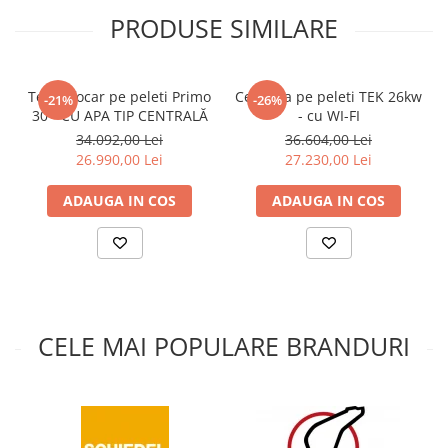
PRODUSE SIMILARE
3.2 kw
Putere termica cedata ambientului nominala:
9 kw
Termofocar pe peleti Primo
Centrala pe peleti TEK 26kw
-21%
-26%
30 - CU APA TIP CENTRALĂ
- cu WI-FI
Putere termica cedata ambientului redusa:
34.092,00 Lei
36.604,00 Lei
3 kw
26.990,00 Lei
27.230,00 Lei
Randament la puterea nominala:
ADAUGA IN COS
ADAUGA IN COS
90 %
Randament la puterea redusa:
96 %
Consum orar la puterea nominala:
2.2 Kg
CELE MAI POPULARE BRANDURI
Consum orar la puterea redusa:
0.7 Kg
Volum incalzit **: