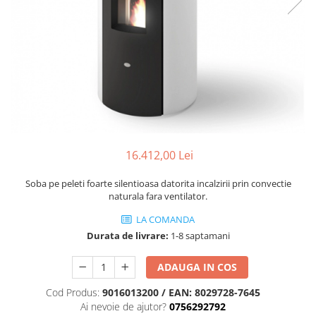
Coș de fum SMART
AFUMĂTORI
SOBE DE GĂTIT PE LEMNE
ACCESORII SPECIALE
Coș de fum LSK
SOBE CU PLITĂ
SUPORT FOCAR
COSURI DE FUM CERAMICE KAMIN
BLATURI DE LUCRU
HORN
CIAUNE & VASE DE GĂTIT
ACCESORII COSURI DE FUM
ACCESORII GRATARE
Palarii cos de fum
USTENSILE GATIT GRATAR
USTENSILE CURATARE COS FUM
16.412,00 Lei
Soba pe peleti foarte silentioasa datorita incalzirii prin convectie
naturala fara ventilator.
LA COMANDA
Durata de livrare:
1-8 saptamani
ADAUGA IN COS
Cod Produs:
9016013200 / EAN: 8029728-7645
Ai nevoie de ajutor?
0756292792