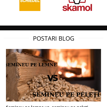
3
160-220 m
Diametru iesire cos fum:
80 mm
Greutate:
150 Kg
POSTARI BLOG
Capacitate rezervor peleti:
15 Kg
Emisii la puterea termica nominala CO (la 13% O2):
Pmax 0,008% – Pmin 0,011% %
Clasa Energetica:
A+
Garantie:
2 ani
Norme:
EN14785, BlmSchV II, LRV/VKF, 15a B-VG