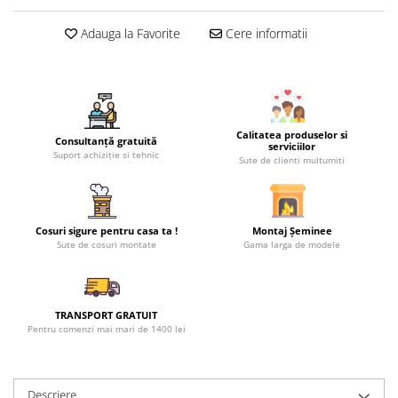
Adauga la Favorite
Cere informatii
Calitatea produselor si
Consultanță gratuită
serviciilor
Suport achiziție si tehnic
Sute de clienti multumiti
Cosuri sigure pentru casa ta !
Montaj Șeminee
Sute de cosuri montate
Gama larga de modele
TRANSPORT GRATUIT
Pentru comenzi mai mari de 1400 lei
Descriere