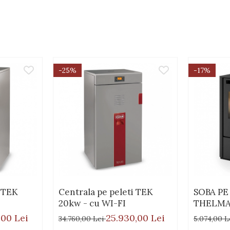
-25%
-17%
i TEK
Centrala pe peleti TEK
SOBA PE
20kw - cu WI-FI
THELMA
,00 Lei
25.930,00 Lei
34.760,00 Lei
5.074,00 L