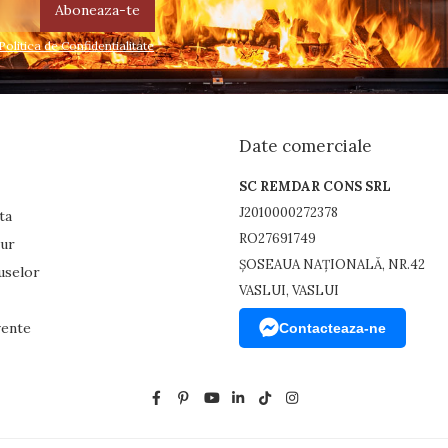
Politica de Confidentialitate
Date comerciale
SC REMDAR CONS SRL
J2010000272378
ta
RO27691749
tur
ȘOSEAUA NAȚIONALĂ, NR.42
uselor
VASLUI, VASLUI
vente
Contacteaza-ne