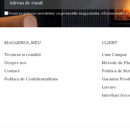
GRATARE SI CUPTOARE
BIG GREEN EGG
Vreau sa primesc newsletter cu promotiile magazinului. Afla mai multe in
ACCESORII SI USTENSILE BGE
GRATARE PE LEMNE CU
PLITA
GRATARE PREMIUM WEBER
MAGAZINUL MEU
CLIENT
GRATARE ELECTRICE
Termeni si conditii
Cum Cumpar
GRĂTARE PE GAZ
Despre noi
Metode de Pla
GRATARE CERAMICE
Contact
Politica de Re
Politica de Confidentialitate
Garantia Prod
CUPTOARE PIZZA
Livrare
GRATARE PREFABRICATE SI
Intrebari frec
CUPTOARE MODULARE
GRĂTARE SIMPLE
GRĂTARE COMPLEXE CU CUPTOR
CUPTOARE MODULARE
AFUMĂTORI