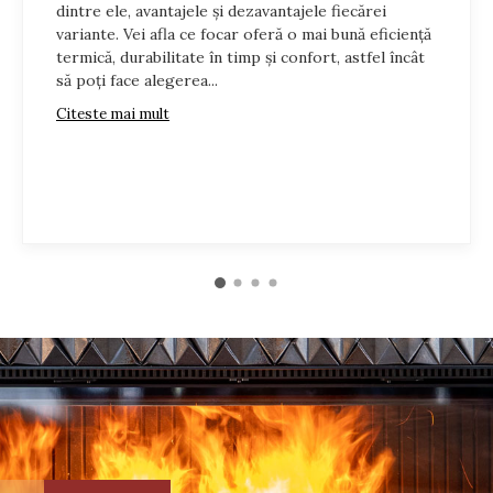
dintre ele, avantajele și dezavantajele fiecărei
 cu ajutorul unui modul WI-FI optional.Pentru o functionare optim
variante. Vei afla ce focar oferă o mai bună eficiență
termică, durabilitate în timp și confort, astfel încât
ne medie si consum mic.
să poți face alegerea...
ral 20 cm - spate 15 cm - fata 100 cm
Citeste mai mult
RV/VKF