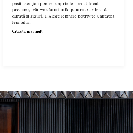
pașii esențiali pentru a aprinde corect focul,
a este necesara racordarea la un cos de fum profesional.
precum și câteva sfaturi utile pentru o ardere de
durată și sigură. 1. Alege lemnele potrivite Calitatea
lemnului...
Citeste mai mult