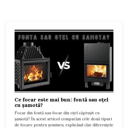
al autorizat. Utilizare peleti clasa A1, ENplus
Ce focar este mai bun: fontă sau oțel
cu șamotă?
Focar din fontă sau focar din oțel căptușit cu
șamotă? În acest articol comparăm cele două tipuri
de focare pentru șemineu, explicând clar diferențele