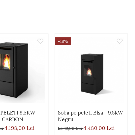
-19%
 PELETI 9,5KW -
Soba pe peleti Elsa - 9.5kW
 CARBON
Negru
4.198,00 Lei
4.480,00 Lei
ei
5.542,00 Lei