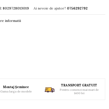
: 8029728013019
Ai nevoie de ajutor?
0756292792
re informatii
TRANSPORT GRATUIT
Montaj Șeminee
Pentru comenzi mai mari de
Gama larga de modele
1400 lei