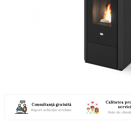
TERMOSEMINEE
SOBE MOBILE TERACOTĂ
SEMINEE SUSPENDATE PE
LEMNE
SOBE DE GĂTIT PE LEMNE
COSURI DE FUM
COSURI INOX
PROFESIONALE
Schiedel Permeter Negru
Schiedel ICS inox
Cosuri de fum inox JEREMIAS
Cosuri de fum inox DARCO
COSURI DE FUM SCHIEDEL
Calitatea pro
Consultanță gratuită
servici
Cos ceramic RONDO
Suport achiziție si tehnic
Sute de client
Cos ceramic UNI
COSURI DE FUM CERAMICE