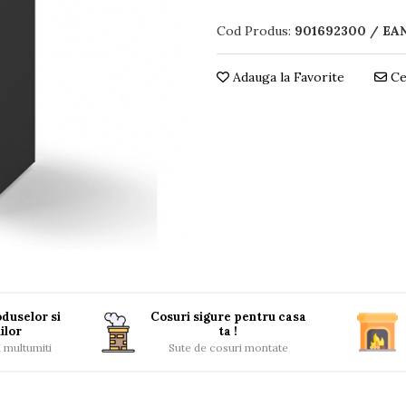
Cod Produs:
901692300 / EAN
Adauga la Favorite
Ce
duselor si
Cosuri sigure pentru casa
ilor
ta !
i multumiti
Sute de cosuri montate