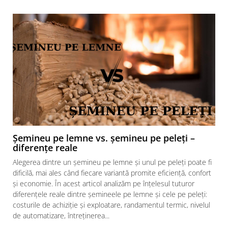
Șemineu pe lemne vs. șemineu pe peleți –
diferențe reale
Alegerea dintre un șemineu pe lemne și unul pe peleți poate fi
dificilă, mai ales când fiecare variantă promite eficiență, confort
și economie. În acest articol analizăm pe înțelesul tuturor
diferențele reale dintre șemineele pe lemne și cele pe peleți:
costurile de achiziție și exploatare, randamentul termic, nivelul
de automatizare, întreținerea...