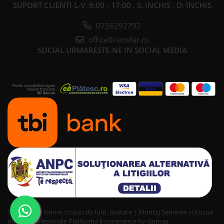
SUPORT CLIENTI
L-V: 9:00 - 17:00 , S: INCHIS , D: INCHIS
0756292792
office@remdar.ro
SOCIAL
URMARESTE-NE IN SOCIAL MEDIA
Seminee pe lemne, Cosuri de fum, Gratare | Montaj Seminee si Cosuri
de fum profesionale
Platforma E-commerce by Gomag