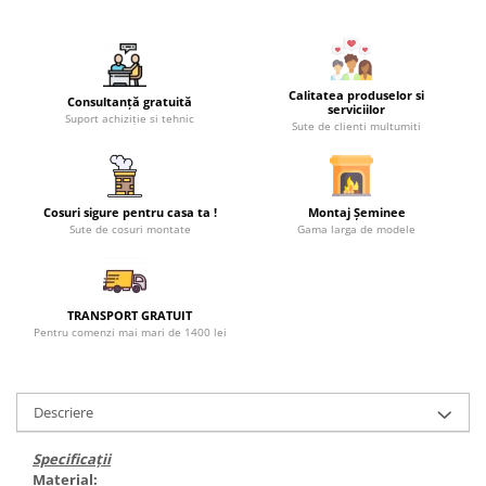
Calitatea produselor si
Consultanță gratuită
serviciilor
Suport achiziție si tehnic
Sute de clienti multumiti
Cosuri sigure pentru casa ta !
Montaj Șeminee
Sute de cosuri montate
Gama larga de modele
TRANSPORT GRATUIT
Pentru comenzi mai mari de 1400 lei
Descriere
Specificații
Material: