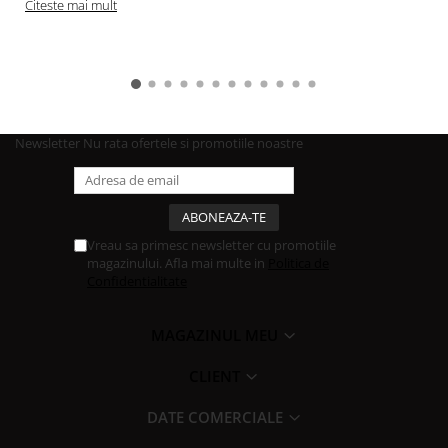
Citeste mai mult
Newsletter
Nu rata ofertele si promotiile noastre
Vreau sa primesc newsletter cu promotiile
magazinului. Afla mai multe in
Politica de
Confidentialitate
MAGAZINUL MEU
CLIENT
DATE COMERCIALE