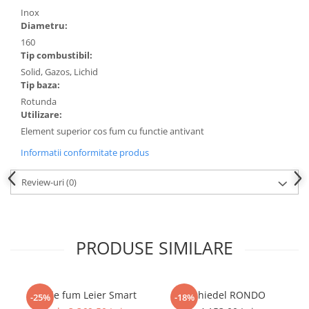
Inox
Diametru:
160
Tip combustibil:
Solid, Gazos, Lichid
Tip baza:
Rotunda
Utilizare:
Element superior cos fum cu functie antivant
Informatii conformitate produs
Review-uri
(0)
PRODUSE SIMILARE
Cos de fum Leier Smart
Schiedel RONDO
-25%
-18%