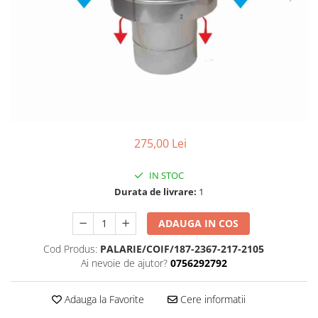
Coș de fum SMART
AFUMĂTORI
SOBE DE GĂTIT PE LEMNE
ACCESORII SPECIALE
Coș de fum LSK
SOBE CU PLITĂ
SUPORT FOCAR
COSURI DE FUM CERAMICE KAMIN
BLATURI DE LUCRU
HORN
CIAUNE & VASE DE GĂTIT
ACCESORII COSURI DE FUM
ACCESORII GRATARE
Palarii cos de fum
USTENSILE GATIT GRATAR
USTENSILE CURATARE COS FUM
275,00 Lei
IN STOC
Durata de livrare:
1
ADAUGA IN COS
Cod Produs:
PALARIE/COIF/187-2367-217-2105
Ai nevoie de ajutor?
0756292792
Adauga la Favorite
Cere informatii