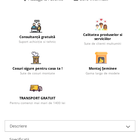
Calitatea produselor si
Consultanță gratuită
serviciilor
Suport achiziție si tehnic
Sute de clienti multumiti
Cosuri sigure pentru casa ta !
Montaj Șeminee
Sute de cosuri montate
Gama larga de modele
TRANSPORT GRATUIT
Pentru comenzi mai mari de 1400 lei
Descriere
Specificații