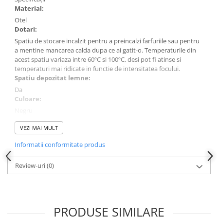
Material:
Otel
Dotari:
Spatiu de stocare incalzit pentru a preincalzi farfuriile sau pentru
a mentine mancarea calda dupa ce ai gatit-o. Temperaturile din
acest spatiu variaza intre 60ºC si 100ºC, desi pot fi atinse si
temperaturi mai ridicate in functie de intensitatea focului.
Spatiu depozitat lemne:
Da
Culoare:
Negru
Utilizare:
VEZI MAI MULT
Acest gratar inovator pe lemne minimizeaza fumul datorita
sistemului avansat de flux de aer si ofera trei zone de caldura
Informatii conformitate produs
(scazuta, medie si inalta) pentru preparate diverse. Izolatia cu
pereti dubli asigura eficienta termica si siguranta, iar spatiul de
Review-uri
(0)
stocare incalzit mentine mancarea calda sau preincalzeste
farfuriile. Cu o masa laterala pentru pregatirea ingredientelor si
un compartiment dedicat pentru lemn, BBQ Plancha Grill Guru iti
ofera tot ce ai nevoie pentru un BBQ perfect. Cele patru roti
pivotante permit o mobilitate usoara, astfel incat sa poti muta
PRODUSE SIMILARE
gratarul oriunde in gradina.