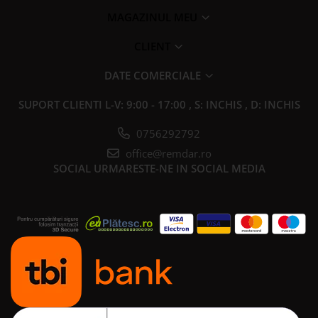
MAGAZINUL MEU
CLIENT
DATE COMERCIALE
SUPORT CLIENTI
L-V: 9:00 - 17:00 , S: INCHIS , D: INCHIS
0756292792
office@remdar.ro
SOCIAL
URMARESTE-NE IN SOCIAL MEDIA