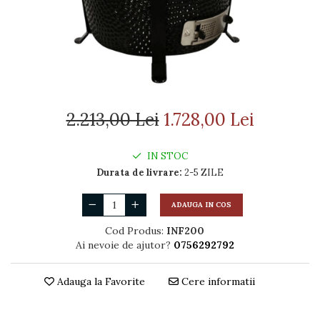
TERMOSEMINEE
SOBE MOBILE TERACOTĂ
SEMINEE SUSPENDATE PE
LEMNE
SOBE DE GĂTIT PE LEMNE
COSURI DE FUM
2.213,00 Lei
1.728,00 Lei
COSURI INOX
PROFESIONALE
IN STOC
Schiedel Permeter Negru
Durata de livrare:
2-5 ZILE
Schiedel ICS inox
ADAUGA IN COS
Cosuri de fum inox JEREMIAS
Cosuri de fum inox DARCO
Cod Produs:
INF200
COSURI DE FUM SCHIEDEL
Ai nevoie de ajutor?
0756292792
Cos ceramic RONDO
Adauga la Favorite
Cere informatii
Cos ceramic UNI
COSURI DE FUM CERAMICE