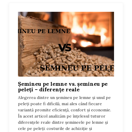
PUFFERE
Boilere
ACCESORII ȘEMINEE ȘI
ÎNTREȚINERE
Ustensile seminee și sobe
Usi de semineu
Curatare si intretinere
Suporturi pentru lemne
Accesorii montaj si racordare
Șemineu pe lemne vs. șemineu pe
GRILE SI PIESE DE DE
peleți – diferențe reale
VENTILAȚIE
Alegerea dintre un șemineu pe lemne și unul pe
GRILE AERISIRE SEMINEE
peleți poate fi dificilă, mai ales când fiecare
variantă promite eficiență, confort și economie.
GRILE ALBE
În acest articol analizăm pe înțelesul tuturor
GRILE NEGRE / GRAFIT
diferențele reale dintre șemineele pe lemne și
GRILE CREM
cele pe peleți: costurile de achiziție și