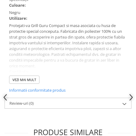
Culoare:
TUBULATURA PREMIUM PELETI
FI100 - SEMINEE / SOBE
Negru
Utilizare:
SEMINEE DECORATIVE
Protejati-va Grill Guru Compact si masa asociata cu husa de
SEMINEE ELECTRICE
protectie special conceputa. Fabricata din poliester 100% cu un
SEMINEE CU LUMANARI
strat gros de acoperire in partea din spate, ofera protectie fiabila
impotriva vantului si intemperiilor. Instalare rapida si usoara,
BIO ȘEMINEE
asigurand o protectie eficienta impotriva ploii, zapezii si a altor
conditii meteorologice. Pastrati echipamentul dvs. de gratar in
BIOSEMINEE MOBILE
conditii impecabile pentru a va bucura de gratar in aer liber in
BIOSEMINEE DE PERETE
orice moment.
BIOSEMINEE TIP PORTAL
Cantitate:
1
SEMINEE & VETRE EXTERIOR
VEZI MAI MULT
Material:
ȘEMINEE PE GAZ
Informatii conformitate produs
Textil
FOCARE PE GAZ STANDARD
Review-uri
(0)
FOCARE PE GAZ PREMIUM
FOCARE SI SEMINEE GAZ EXTERIOR
MATERIALE DE CONSTRUCȚII
PRODUSE SIMILARE
SILICAT DE CALCIU - PLĂCI PENTRU