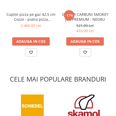
MONTAJ SEMINEU
BURLANE DE OTEL PREMIUM
Cuptor pizza pe gaz 42.5 cm
GRATAR CARBUNI SMOKEY
-17%
Burlane fi 120
Cozze - piatra pizza
JOE PREMIUM - NEGRU
Burlane fi 130
rotativa, lumina LED +
2.460,00 Lei
521,00 Lei
REGULATOR
Burlane fi 150
433,00 Lei
Burlane fi 160
ADAUGA IN COS
ADAUGA IN COS
Burlane fi 180
Burlane fi 200
Burlane fi 220
Burlane fi 250
Reductii burlane
RECUPERATOARE DE CALDURA
CELE MAI POPULARE BRANDURI
ADEZIVI SI MORTARE
ACCESORII SPECIALE
SUPORT FOCAR
CENTRALE TERMICE
CENTRALE COMBUSTIBIL SOLID