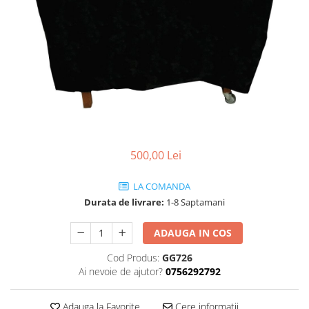
SOBE MOBILE TERACOTĂ
SEMINEE SUSPENDATE PE LEMNE
SOBE DE GĂTIT PE LEMNE
COSURI DE FUM
COSURI INOX PROFESIONALE
Schiedel Permeter Negru
Schiedel ICS inox
Cosuri de fum inox JEREMIAS
500,00 Lei
Cosuri de fum inox DARCO
COSURI DE FUM SCHIEDEL
LA COMANDA
Cos ceramic RONDO
Durata de livrare:
1-8 Saptamani
Cos ceramic UNI
COSURI DE FUM CERAMICE HOCH
ADAUGA IN COS
HOCH UNIVERSAL
Cod Produs:
GG726
Ai nevoie de ajutor?
0756292792
HOCH UNIVERSAL EVO
HOCH INDUSTRIAL
Adauga la Favorite
Cere informatii
COSURI CERAMICE LEIER