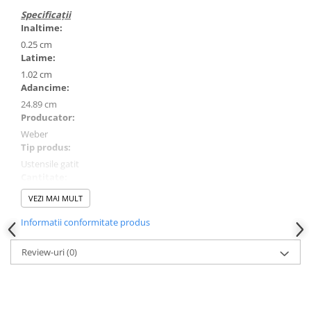
Specificații
Inaltime:
0.25 cm
Latime:
1.02 cm
Adancime:
24.89 cm
Producator:
Weber
Tip produs:
Ustensile gatit
Cantitate:
25 bucati
VEZI MAI MULT
Cantitate/Pachet:
Informatii conformitate produs
Pachet
Observatii:
Review-uri
(0)
Betele de frigarui sunt de unica folosinta.
Utilizare:
Inainte de untilizare puneti in apa betele pentru 30 de minute.