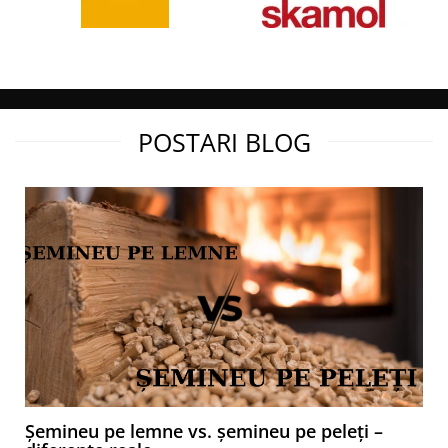
POSTARI BLOG
Șemineu pe lemne vs. șemineu pe peleți –