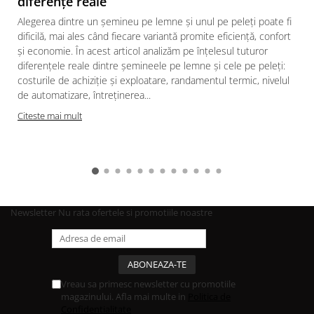
diferențe reale
Alegerea dintre un șemineu pe lemne și unul pe peleți poate fi
dificilă, mai ales când fiecare variantă promite eficiență, confort
și economie. În acest articol analizăm pe înțelesul tuturor
diferențele reale dintre șemineele pe lemne și cele pe peleți:
costurile de achiziție și exploatare, randamentul termic, nivelul
de automatizare, întreținerea...
Citeste mai mult
Newsletter
Nu rata ofertele si promotiile noastre
Vreau sa primesc newsletter cu promotiile
magazinului. Afla mai multe in
Politica de
Confidentialitate