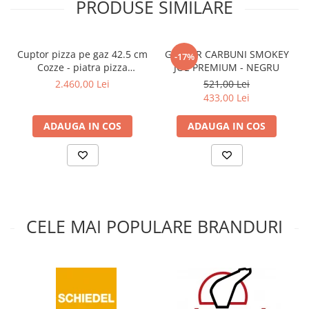
PRODUSE SIMILARE
Cuptor pizza pe gaz 42.5 cm
GRATAR CARBUNI SMOKEY
-17%
Cozze - piatra pizza
JOE PREMIUM - NEGRU
rotativa, lumina LED +
2.460,00 Lei
521,00 Lei
REGULATOR
433,00 Lei
ADAUGA IN COS
ADAUGA IN COS
CELE MAI POPULARE BRANDURI