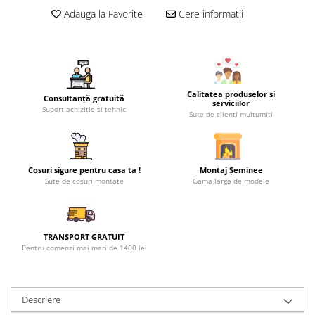
Adauga la Favorite
Cere informatii
Calitatea produselor si
Consultanță gratuită
serviciilor
Suport achiziție si tehnic
Sute de clienti multumiti
Cosuri sigure pentru casa ta !
Montaj Șeminee
Sute de cosuri montate
Gama larga de modele
TRANSPORT GRATUIT
Pentru comenzi mai mari de 1400 lei
Descriere