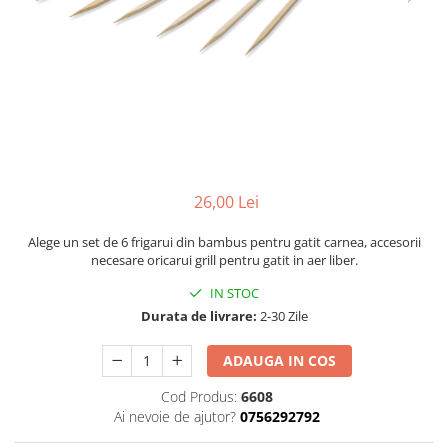
Coș de fum SMART
AFUMĂTORI
SOBE DE GĂTIT PE LEMNE
ACCESORII SPECIALE
Coș de fum LSK
SOBE CU PLITĂ
SUPORT FOCAR
COSURI DE FUM CERAMICE KAMIN
BLATURI DE LUCRU
HORN
CIAUNE & VASE DE GĂTIT
ACCESORII COSURI DE FUM
ACCESORII GRATARE
Palarii cos de fum
USTENSILE GATIT GRATAR
USTENSILE CURATARE COS FUM
26,00 Lei
Alege un set de 6 frigarui din bambus pentru gatit carnea, accesorii
necesare oricarui grill pentru gatit in aer liber.
IN STOC
Durata de livrare:
2-30 Zile
ADAUGA IN COS
Cod Produs:
6608
Ai nevoie de ajutor?
0756292792