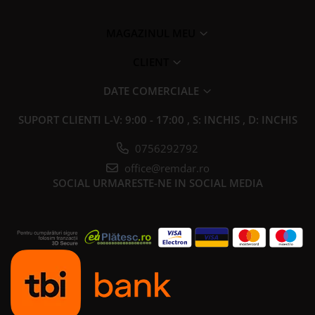
MAGAZINUL MEU
CLIENT
DATE COMERCIALE
SUPORT CLIENTI
L-V: 9:00 - 17:00 , S: INCHIS , D: INCHIS
0756292792
office@remdar.ro
SOCIAL
URMARESTE-NE IN SOCIAL MEDIA