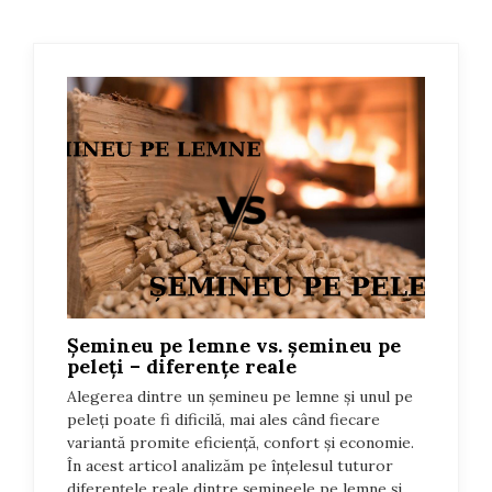
Șemineu pe lemne vs. șemineu pe
peleți – diferențe reale
Alegerea dintre un șemineu pe lemne și unul pe
peleți poate fi dificilă, mai ales când fiecare
variantă promite eficiență, confort și economie.
În acest articol analizăm pe înțelesul tuturor
diferențele reale dintre șemineele pe lemne și