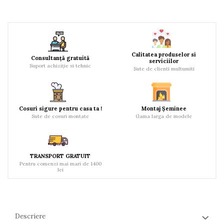
Calitatea produselor si
Consultanță gratuită
serviciilor
Suport achiziție si tehnic
Sute de clienti multumiti
Cosuri sigure pentru casa ta !
Montaj Șeminee
Sute de cosuri montate
Gama larga de modele
TRANSPORT GRATUIT
Pentru comenzi mai mari de 1400
lei
Descriere