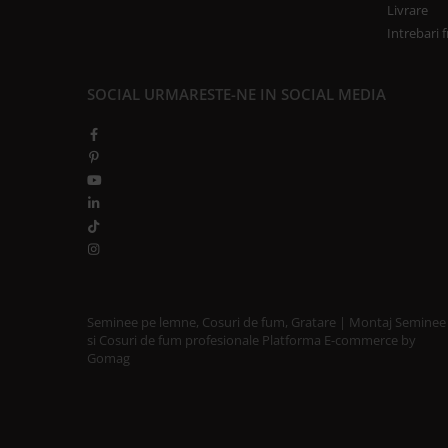
GRILE CREM
Livrare
Intrebari 
GRATARE SI CUPTOARE
BIG GREEN EGG
ACCESORII SI USTENSILE BGE
SOCIAL
URMARESTE-NE IN SOCIAL MEDIA
GRATARE PE LEMNE CU PLITA
GRATARE PREMIUM WEBER
GRATARE ELECTRICE
GRĂTARE PE GAZ
GRATARE CERAMICE
CUPTOARE PIZZA
GRATARE PREFABRICATE SI
Seminee pe lemne, Cosuri de fum, Gratare | Montaj Seminee
CUPTOARE MODULARE
si Cosuri de fum profesionale
Platforma E-commerce by
GRĂTARE SIMPLE
Gomag
GRĂTARE COMPLEXE CU CUPTOR
CUPTOARE MODULARE
AFUMĂTORI