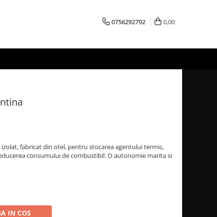
0756292792
0,00
entina
zolat, fabricat din otel, pentru stocarea agentului termic,
reducerea consumului de combustibil. O autonomie marita si
A IN COS