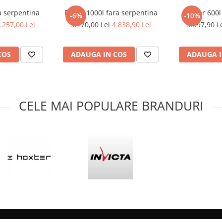
a serpentina
Puffer 1000l fara serpentina
Puffer 600l
-6%
-10%
.257,00 Lei
5.170,00 Lei
4.838,90 Lei
5.597,90 L
COS
ADAUGA IN COS
ADAUGA I
CELE MAI POPULARE BRANDURI