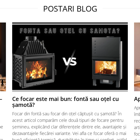
POSTARI BLOG
–
Ce focar este mai bun: fontă sau oțel cu
Ap
șamotă?
Ap
Focar din fontă sau focar din oțel căptușit cu șamotă? În
îmb
acest articol comparăm cele două tipuri de focare pentru
red
pe
șemineu, explicând clar diferențele dintre ele, avantajele și
art
dezavantajele fiecărei variante. Vei afla ce focar oferă o mai
foc
re,
bună eficiență termică, durabilitate în timp și confort, astfel