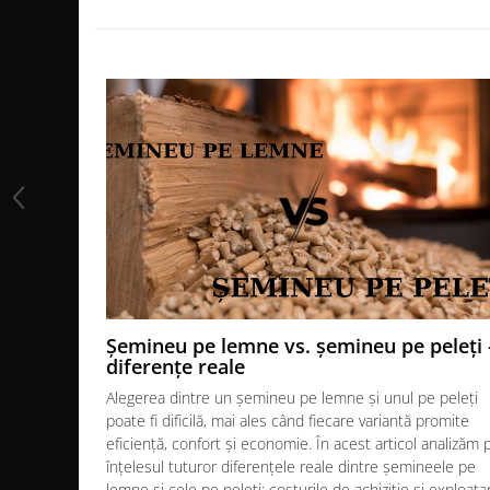
MONTAJ SEMINEU
BURLANE DE OTEL PREMIUM
Burlane fi 120
Burlane fi 130
Burlane fi 150
Burlane fi 160
Burlane fi 180
Burlane fi 200
Burlane fi 220
Burlane fi 250
Reductii burlane
RECUPERATOARE DE CALDURA
Șemineu pe lemne vs. șemineu pe peleți 
ADEZIVI SI MORTARE
diferențe reale
ACCESORII SPECIALE
Alegerea dintre un șemineu pe lemne și unul pe peleți
poate fi dificilă, mai ales când fiecare variantă promite
SUPORT FOCAR
eficiență, confort și economie. În acest articol analizăm 
CENTRALE TERMICE
înțelesul tuturor diferențele reale dintre șemineele pe
CENTRALE COMBUSTIBIL SOLID
lemne și cele pe peleți: costurile de achiziție și exploata