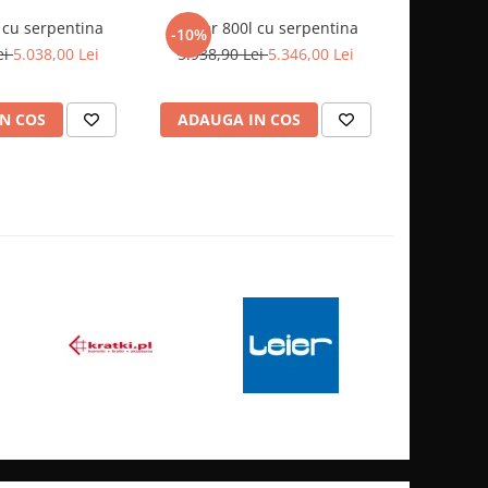
 cu serpentina
Puffer 800l cu serpentina
Puffer 1
-10%
-7%
ei
5.038,00 Lei
5.938,90 Lei
5.346,00 Lei
6.380,0
N COS
ADAUGA IN COS
ADAUG