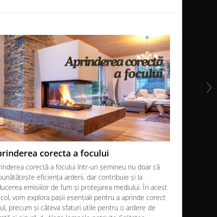
rinderea corecta a focului
Soba sau
rinderea corectă a focului într-un șemineu nu doar că
Atunci când 
unătățește eficiența arderii, dar contribuie și la
noi se confr
ucerea emisiilor de fum și protejarea mediului. În acest
Fiecare opți
icol, vom explora pașii esențiali pentru a aprinde corect
decizia final
ul, precum și câteva sfaturi utile pentru o ardere de
În acest art