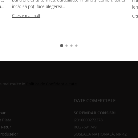
dur
..
încât să poți face alegerea...
lem
Citeste mai mult
Cit
la mai multe in
Politica de Confidentialitate
DATE COMERCIALE
par
SC REMDAR CONS SRL
 Plata
J2010000272378
e Retur
RO27691749
Produselor
ȘOSEAUA NAȚIONALĂ, NR.42