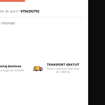
oie de ajutor?
0756292792
informatii
TRANSPORT GRATUIT
ntaj Șeminee
Pentru comenzi mai mari
 larga de modele
de 1400 lei