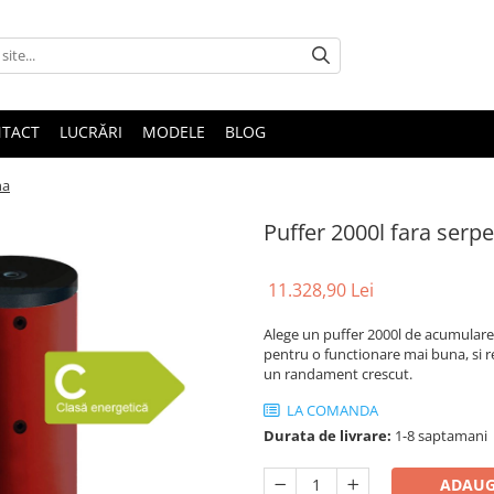
TACT
LUCRĂRI
MODELE
BLOG
na
Puffer 2000l fara serp
11.328,90 Lei
Alege un puffer 2000l de acumulare i
pentru o functionare mai buna, si 
un randament crescut.
LA COMANDA
Durata de livrare:
1-8 saptamani
ADAUG