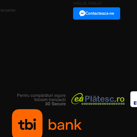
VASLUI, VASLUI
frecvente
Contacteaza-ne