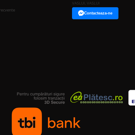
VASLUI, VASLUI
frecvente
Contacteaza-ne