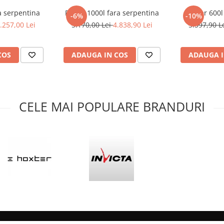
a serpentina
Puffer 1000l fara serpentina
Puffer 600l
-6%
-10%
.257,00 Lei
5.170,00 Lei
4.838,90 Lei
5.597,90 L
COS
ADAUGA IN COS
ADAUGA I
CELE MAI POPULARE BRANDURI