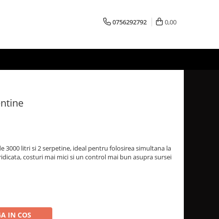
0756292792
0,00
entine
3000 litri si 2 serpetine, ideal pentru folosirea simultana la
ridicata, costuri mai mici si un control mai bun asupra sursei
A IN COS