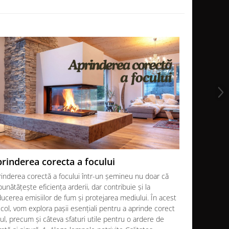
rinderea corecta a focului
Soba sau
rinderea corectă a focului într-un șemineu nu doar că
Atunci când 
unătățește eficiența arderii, dar contribuie și la
noi se confr
ucerea emisiilor de fum și protejarea mediului. În acest
Fiecare opți
icol, vom explora pașii esențiali pentru a aprinde corect
decizia final
ul, precum și câteva sfaturi utile pentru o ardere de
În acest art