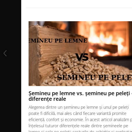
MONTAJ SEMINEU
BURLANE DE OTEL PREMIUM
Burlane fi 120
Burlane fi 130
Burlane fi 150
Burlane fi 160
Burlane fi 180
Burlane fi 200
Burlane fi 220
Burlane fi 250
Reductii burlane
RECUPERATOARE DE CALDURA
Șemineu pe lemne vs. șemineu pe peleți 
ADEZIVI SI MORTARE
diferențe reale
ACCESORII SPECIALE
Alegerea dintre un șemineu pe lemne și unul pe peleți
poate fi dificilă, mai ales când fiecare variantă promite
SUPORT FOCAR
eficiență, confort și economie. În acest articol analizăm 
CENTRALE TERMICE
înțelesul tuturor diferențele reale dintre șemineele pe
CENTRALE COMBUSTIBIL SOLID
lemne și cele pe peleți: costurile de achiziție și exploata