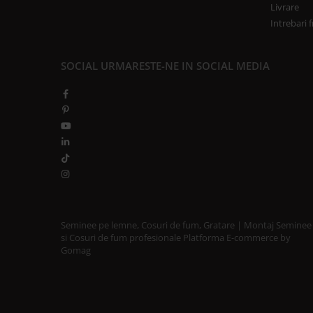
GRILE CREM
Livrare
Intrebari 
GRATARE SI CUPTOARE
BIG GREEN EGG
ACCESORII SI USTENSILE BGE
SOCIAL
URMARESTE-NE IN SOCIAL MEDIA
GRATARE PE LEMNE CU PLITA
GRATARE PREMIUM WEBER
GRATARE ELECTRICE
GRĂTARE PE GAZ
GRATARE CERAMICE
CUPTOARE PIZZA
GRATARE PREFABRICATE SI
Seminee pe lemne, Cosuri de fum, Gratare | Montaj Seminee
CUPTOARE MODULARE
si Cosuri de fum profesionale
Platforma E-commerce by
GRĂTARE SIMPLE
Gomag
GRĂTARE COMPLEXE CU CUPTOR
CUPTOARE MODULARE
AFUMĂTORI