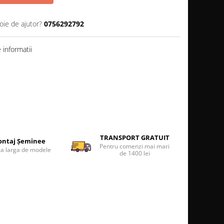
oie de ajutor?
0756292792
informatii
TRANSPORT GRATUIT
ntaj Șeminee
Pentru comenzi mai mari
 larga de modele
de 1400 lei