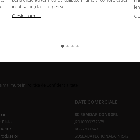
dur
..
încât să poți face alegerea...
lem
Citeste mai mult
Cit
la mai multe in
Politica de Confidentialitate
DATE COMERCIALE
par
SC REMDAR CONS SRL
 Plata
J2010000272378
e Retur
RO27691749
Produselor
ȘOSEAUA NAȚIONALĂ, NR.42