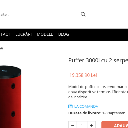
TACT
LUCRĂRI
MODELE
BLOG
ne
Puffer 3000l cu 2 serp
19.358,90 Lei
Model de puffer cu rezervor mare de 
doua dispozitive termice. Eficienta 
de incalzire.
LA COMANDA
Durata de livrare:
1-8 saptamani
ADAUG