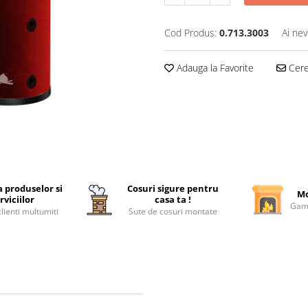
Cod Produs:
0.713.3003
Ai nev
Adauga la Favorite
Cere 
a produselor si
Cosuri sigure pentru
Mo
rviciilor
casa ta !
Gama
lienti multumiti
Sute de cosuri montate