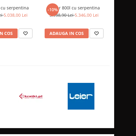
 cu serpentina
Puffer 800l cu serpentina
Puffer 1
-10%
-7%
ei
5.038,00 Lei
5.938,90 Lei
5.346,00 Lei
6.380,0
N COS
ADAUGA IN COS
ADAUG