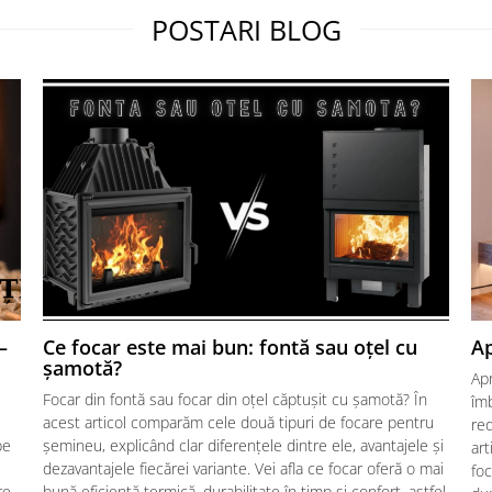
POSTARI BLOG
–
Ce focar este mai bun: fontă sau oțel cu
Ap
șamotă?
Ap
Focar din fontă sau focar din oțel căptușit cu șamotă? În
îmb
acest articol comparăm cele două tipuri de focare pentru
red
pe
șemineu, explicând clar diferențele dintre ele, avantajele și
art
dezavantajele fiecărei variante. Vei afla ce focar oferă o mai
foc
re,
bună eficiență termică, durabilitate în timp și confort, astfel