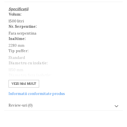
Specificații
Volum:
1500 litri
Nr. Serpentine:
Fara serpentina
Inaltime:
2280 mm
Tip puffer:
Standard
Diametru cu izolatie:
1150 mm
Diametru fara izolatie:
950 mm
VEZI MAI MULT
Grosime izolatie:
Informatii conformitate produs
100 mm
Tip izolatie:
Review-uri
(0)
Poliuretan
Finisaj exterior:
PVC
Culoare: