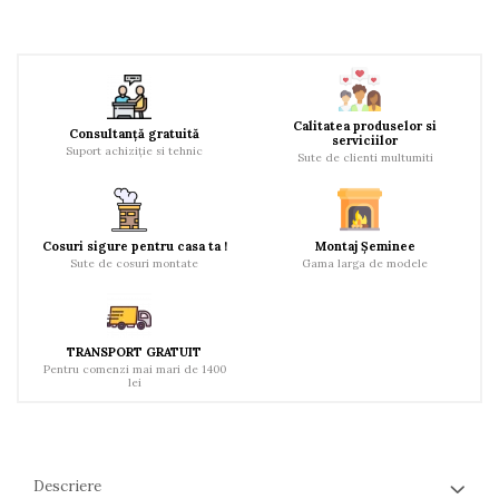
Calitatea produselor si
Consultanță gratuită
serviciilor
Suport achiziție si tehnic
Sute de clienti multumiti
Cosuri sigure pentru casa ta !
Montaj Șeminee
Sute de cosuri montate
Gama larga de modele
TRANSPORT GRATUIT
Pentru comenzi mai mari de 1400
lei
Descriere