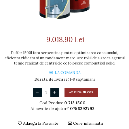
SOBE MOBILE TERACOTĂ
HOCH INDUSTRIAL
GRĂTARE COMPLEXE CU CUPTOR
CALDURA
COSURI CERAMICE LEIER
SEMINEE SUSPENDATE PE
CUPTOARE MODULARE
ADEZIVI SI MORTARE
LEMNE
Coș de fum SMART
AFUMĂTORI
ACCESORII SPECIALE
Coș de fum LSK
SOBE CU PLITĂ
SOBE DE GĂTIT PE LEMNE
COSURI DE FUM CERAMICE
BLATURI DE LUCRU
SUPORT FOCAR
9.018,90 Lei
KAMIN HORN
CIAUNE & VASE DE GĂTIT
ACCESORII COSURI DE FUM
ACCESORII GRATARE
Puffer 1500l fara serpentina pentru optimizarea consumului,
Palarii cos de fum
eficienta ridicata si un randament mare. Are rolul de a stoca agentul
USTENSILE GATIT GRATAR
temic realizat de centralele ce folosesc combustibil solid.
USTENSILE CURATARE COS
FUM
LA COMANDA
Durata de livrare:
1-8 saptamani
ADAUGA IN COS
Cod Produs:
0.713.1500
Ai nevoie de ajutor?
0756292792
Adauga la Favorite
Cere informatii