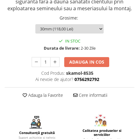
siguranta fara a dauna sanatatii clientului prin
exploatarea semineului sau a meseriasului la montaj.
Coș de fum SMART
Coș de fum LSK
Grosime
:
COSURI DE FUM CERAMICE KAMIN
HORN
ACCESORII COSURI DE FUM
IN STOC
Durata de livrare:
2-30 Zile
Palarii cos de fum
USTENSILE CURATARE COS FUM
ADAUGA IN COS
CENTRALE, SOBE & ȘEMINEE PE
Cod Produs:
skamol-8535
PELEȚI
Ai nevoie de ajutor?
0756292792
FOCARE / TERMOFOCARE PELEȚI
SOBE ȘI TERMOSOBE PE PELETI
Adauga la Favorite
Cere informatii
SOBE DE GATIT PE PELETI
CENTRALE PE PELETI
TUBULATURA EVACUARE PELETI
TUBULATURA PREMIUM PELETI FI 80
Calitatea produselor si
Consultanță gratuită
serviciilor
- SEMINEE / SOBE
Suport achiziție si tehnic