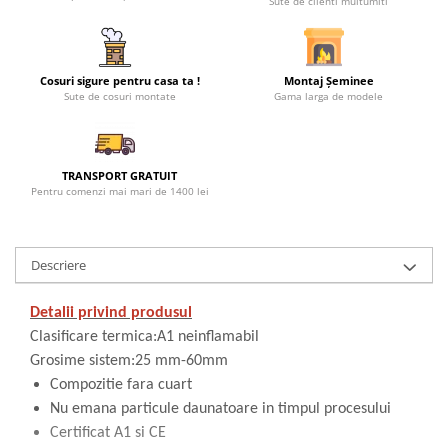
Sute de clienti multumiti
TUBULATURA PREMIUM PELETI
FI100 - SEMINEE / SOBE
SEMINEE DECORATIVE
Cosuri sigure pentru casa ta !
Montaj Șeminee
SEMINEE ELECTRICE
Sute de cosuri montate
Gama larga de modele
SEMINEE CU LUMANARI
BIO ȘEMINEE
TRANSPORT GRATUIT
BIOSEMINEE MOBILE
Pentru comenzi mai mari de 1400 lei
BIOSEMINEE DE PERETE
BIOSEMINEE TIP PORTAL
SEMINEE & VETRE EXTERIOR
Descriere
ȘEMINEE PE GAZ
Detalii privind produsul
FOCARE PE GAZ STANDARD
Clasificare termica:A1 neinflamabil
FOCARE PE GAZ PREMIUM
Grosime sistem:25 mm-60mm
FOCARE SI SEMINEE GAZ EXTERIOR
Compozitie fara cuart
MATERIALE DE CONSTRUCȚII
Nu emana particule daunatoare in timpul procesului
SILICAT DE CALCIU - PLĂCI PENTRU
Certificat A1 si CE