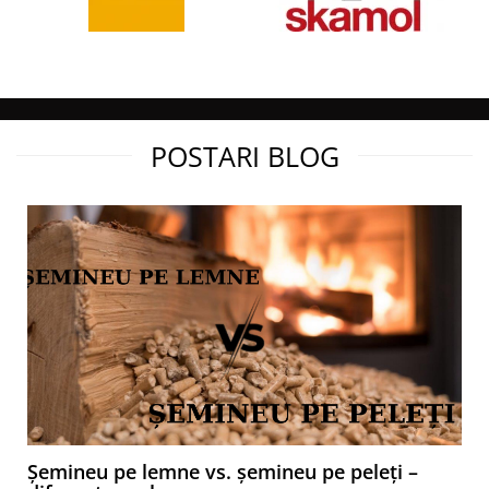
POSTARI BLOG
Șemineu pe lemne vs. șemineu pe peleți –