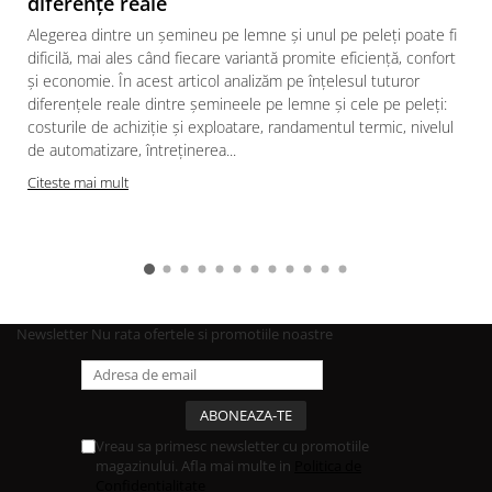
diferențe reale
Alegerea dintre un șemineu pe lemne și unul pe peleți poate fi
dificilă, mai ales când fiecare variantă promite eficiență, confort
și economie. În acest articol analizăm pe înțelesul tuturor
diferențele reale dintre șemineele pe lemne și cele pe peleți:
costurile de achiziție și exploatare, randamentul termic, nivelul
de automatizare, întreținerea...
Citeste mai mult
Newsletter
Nu rata ofertele si promotiile noastre
Vreau sa primesc newsletter cu promotiile
magazinului. Afla mai multe in
Politica de
Confidentialitate