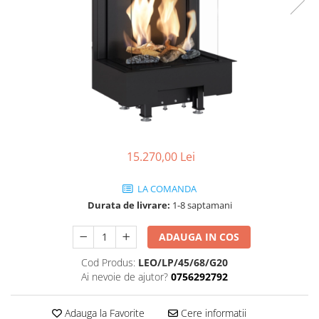
Coș de fum SMART
AFUMĂTORI
SOBE DE GĂTIT PE LEMNE
ACCESORII SPECIALE
Coș de fum LSK
SOBE CU PLITĂ
SUPORT FOCAR
COSURI DE FUM CERAMICE KAMIN
BLATURI DE LUCRU
HORN
CIAUNE & VASE DE GĂTIT
ACCESORII COSURI DE FUM
ACCESORII GRATARE
Palarii cos de fum
USTENSILE GATIT GRATAR
USTENSILE CURATARE COS FUM
15.270,00 Lei
LA COMANDA
Durata de livrare:
1-8 saptamani
ADAUGA IN COS
Cod Produs:
LEO/LP/45/68/G20
Ai nevoie de ajutor?
0756292792
Adauga la Favorite
Cere informatii