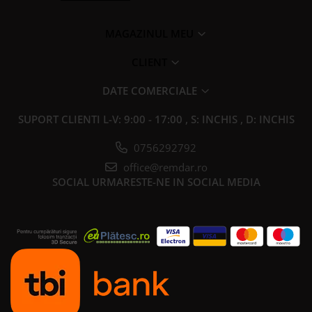
MAGAZINUL MEU
CLIENT
DATE COMERCIALE
SUPORT CLIENTI
L-V: 9:00 - 17:00 , S: INCHIS , D: INCHIS
0756292792
office@remdar.ro
SOCIAL
URMARESTE-NE IN SOCIAL MEDIA