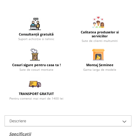
Calitatea produselor si
Consultanță gratuită
serviciilor
Suport achiziție si tehnic
Sute de clienti multumiti
Cosuri sigure pentru casa ta !
Montaj Șeminee
Sute de cosuri montate
Gama larga de modele
TRANSPORT GRATUIT
Pentru comenzi mai mari de 1400 lei
Descriere
Specificații