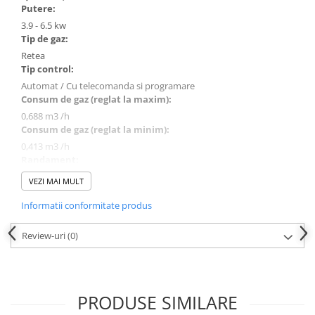
Putere:
3.9 - 6.5 kw
Tip de gaz:
Retea
Tip control:
Automat / Cu telecomanda si programare
Consum de gaz (reglat la maxim):
0,688 m3 /h
Consum de gaz (reglat la minim):
0,413 m3 /h
Randament:
82 %
VEZI MAI MULT
Sarcina termica maxima:
Informatii conformitate produs
6.5 kw
Sarcina termica minima:
Review-uri
(0)
3.9 kw
Presiune nominala de conectare:
20 mbar GAZ RETEA
Presiune maxima de conectare:
PRODUSE SIMILARE
25 mbar GAZ RETEA
Garantie: