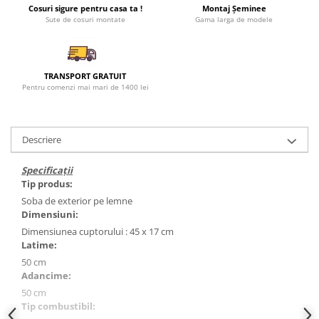
Cosuri sigure pentru casa ta !
Montaj Șeminee
Sute de cosuri montate
Gama larga de modele
TRANSPORT GRATUIT
Pentru comenzi mai mari de 1400 lei
Descriere
Specificații
Tip produs:
Soba de exterior pe lemne
Dimensiuni:
Dimensiunea cuptorului : 45 x 17 cm
Latime:
50 cm
Adancime:
50 cm
Tip combustibil: