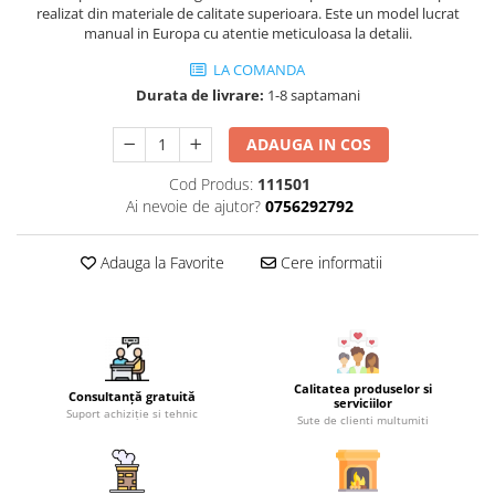
realizat din materiale de calitate superioara. Este un model lucrat
manual in Europa cu atentie meticuloasa la detalii.
LA COMANDA
Durata de livrare:
1-8 saptamani
ADAUGA IN COS
Cod Produs:
111501
Ai nevoie de ajutor?
0756292792
Adauga la Favorite
Cere informatii
Calitatea produselor si
Consultanță gratuită
serviciilor
Suport achiziție si tehnic
Sute de clienti multumiti