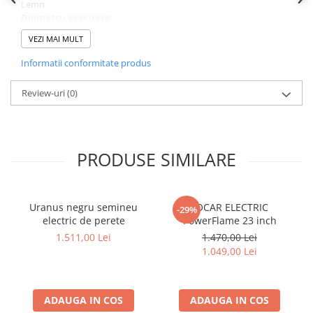
Lemn
Diametru evacuare:
15 cm
VEZI MAI MULT
Dimensiune deschidere semineu:
Informatii conformitate produs
45 x 25 cm
Inaltime totala:
Review-uri
(0)
150 cm
Material:
Otel natural
Grosime material:
PRODUSE SIMILARE
1.5 mm
Greutate:
54 kg
Culoare:
Uranus negru semineu
FOCAR ELECTRIC
-29%
Negru
electric de perete
PowerFlame 23 inch
Componente:
1.511,00 Lei
1.470,00 Lei
Burlan evacuare de 50 cm
1.049,00 Lei
Garantie:
2 ani
Extrase:
ADAUGA IN COS
ADAUGA IN COS
Lucrat manual, cu un accent deosebit pe fiecare detaliu care