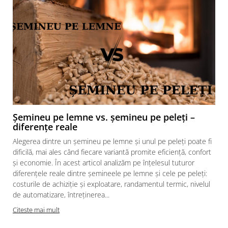
modalitate naturală și sănătoasă de pregătire a mâncărurilor.
Soba de lemn este echipată cu un coș de fum, care permite
evacuarea fumului produs de arderea lemnului. De asemenea,
are un raft care poate conține o cantitate mare de lemn. În plus,
raftul inferior protejează podeaua de temperaturi ridicate atunci
când soba este utilizată. În interiorul sobei au fost instalate 3
nivele pentru grătare sau tigăi, ceea ce simplifică controlul
temperaturii mâncărurilor pregătite. Un avantaj suplimentar al
sobei este tava de cenușă detașabilă, care ușurează curățarea
cuptorului de cenușă și resturi de lemn ars.
Șemineu pe lemne vs. șemineu pe peleți –
diferențe reale
Alegerea dintre un șemineu pe lemne și unul pe peleți poate fi
dificilă, mai ales când fiecare variantă promite eficiență, confort
și economie. În acest articol analizăm pe înțelesul tuturor
diferențele reale dintre șemineele pe lemne și cele pe peleți:
costurile de achiziție și exploatare, randamentul termic, nivelul
de automatizare, întreținerea...
Citeste mai mult