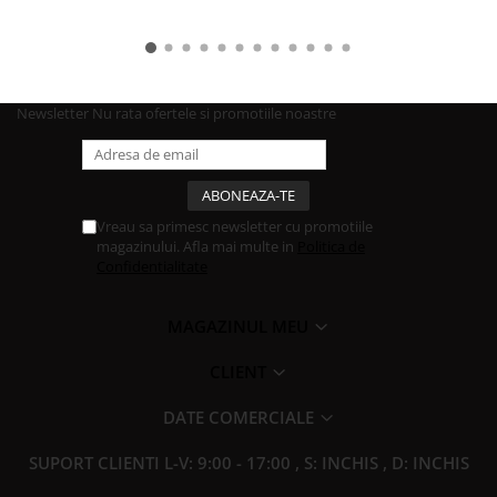
Newsletter
Nu rata ofertele si promotiile noastre
Vreau sa primesc newsletter cu promotiile
magazinului. Afla mai multe in
Politica de
Confidentialitate
MAGAZINUL MEU
CLIENT
DATE COMERCIALE
SUPORT CLIENTI
L-V: 9:00 - 17:00 , S: INCHIS , D: INCHIS