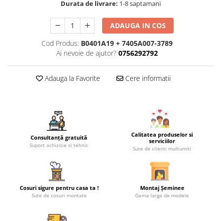
Durata de livrare:
1-8 saptamani
Coș de fum SMART
ADAUGA IN COS
Coș de fum LSK
COSURI DE FUM CERAMICE KAMIN
Cod Produs:
B0401A19 + 7405A007-3789
HORN
Ai nevoie de ajutor?
0756292792
ACCESORII COSURI DE FUM
Adauga la Favorite
Cere informatii
Palarii cos de fum
USTENSILE CURATARE COS FUM
CENTRALE, SOBE & ȘEMINEE PE
PELEȚI
FOCARE / TERMOFOCARE PELEȚI
Calitatea produselor si
Consultanță gratuită
serviciilor
Suport achiziție si tehnic
SOBE ȘI TERMOSOBE PE PELETI
Sute de clienti multumiti
SOBE DE GATIT PE PELETI
CENTRALE PE PELETI
Cosuri sigure pentru casa ta !
Montaj Șeminee
TUBULATURA EVACUARE PELETI
Sute de cosuri montate
Gama larga de modele
TUBULATURA PREMIUM PELETI FI 80
- SEMINEE / SOBE