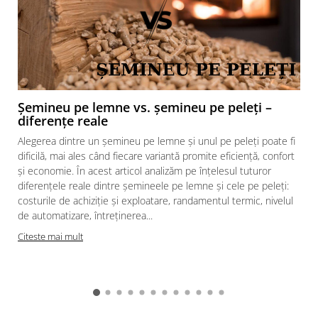
GRILE CREM
GRATARE SI CUPTOARE
BIG GREEN EGG
ACCESORII SI USTENSILE BGE
GRATARE PE LEMNE CU PLITA
Șemineu pe lemne vs. șemineu pe peleți –
GRATARE PREMIUM WEBER
diferențe reale
GRATARE ELECTRICE
Alegerea dintre un șemineu pe lemne și unul pe peleți poate fi
GRĂTARE PE GAZ
dificilă, mai ales când fiecare variantă promite eficiență, confort
și economie. În acest articol analizăm pe înțelesul tuturor
GRATARE CERAMICE
diferențele reale dintre șemineele pe lemne și cele pe peleți:
CUPTOARE PIZZA
costurile de achiziție și exploatare, randamentul termic, nivelul
de automatizare, întreținerea...
GRATARE PREFABRICATE SI
CUPTOARE MODULARE
Citeste mai mult
GRĂTARE SIMPLE
GRĂTARE COMPLEXE CU CUPTOR
CUPTOARE MODULARE
AFUMĂTORI