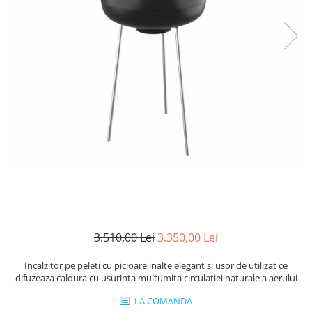
SOBE MOBILE TERACOTĂ
SEMINEE SUSPENDATE PE LEMNE
SOBE DE GĂTIT PE LEMNE
COSURI DE FUM
COSURI INOX PROFESIONALE
Schiedel Permeter Negru
Schiedel ICS inox
Cosuri de fum inox JEREMIAS
Cosuri de fum inox DARCO
COSURI DE FUM SCHIEDEL
Cos ceramic RONDO
Cos ceramic UNI
COSURI DE FUM CERAMICE HOCH
3.510,00 Lei
3.350,00 Lei
HOCH UNIVERSAL
Incalzitor pe peleti cu picioare inalte elegant si usor de utilizat ce
HOCH UNIVERSAL EVO
difuzeaza caldura cu usurinta multumita circulatiei naturale a aerului
HOCH INDUSTRIAL
LA COMANDA
COSURI CERAMICE LEIER