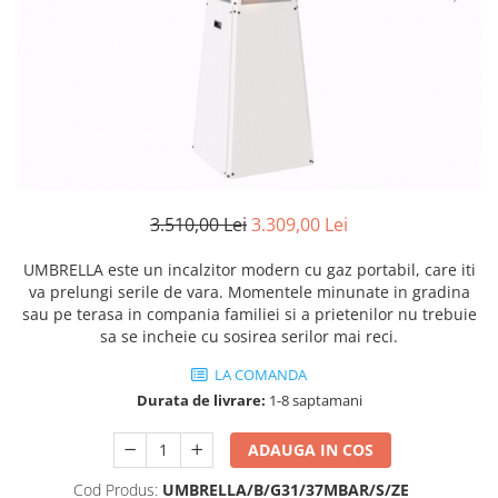
Coș de fum SMART
AFUMĂTORI
SOBE DE GĂTIT PE LEMNE
ACCESORII SPECIALE
Coș de fum LSK
SOBE CU PLITĂ
SUPORT FOCAR
COSURI DE FUM CERAMICE KAMIN
BLATURI DE LUCRU
HORN
CIAUNE & VASE DE GĂTIT
ACCESORII COSURI DE FUM
ACCESORII GRATARE
Palarii cos de fum
USTENSILE GATIT GRATAR
USTENSILE CURATARE COS FUM
3.510,00 Lei
3.309,00 Lei
UMBRELLA este un incalzitor modern cu gaz portabil, care iti
va prelungi serile de vara. Momentele minunate in gradina
sau pe terasa in compania familiei si a prietenilor nu trebuie
sa se incheie cu sosirea serilor mai reci.
LA COMANDA
Durata de livrare:
1-8 saptamani
ADAUGA IN COS
Cod Produs:
UMBRELLA/B/G31/37MBAR/S/ZE