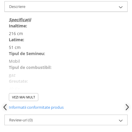
Descriere
Specificații
Inaltime:
216 cm
Latime:
51 cm
Tipul de Semineu:
Mobil
Tipul de combustibil:
gaz
Greutate:
49 Kg
Material:
VEZI MAI MULT
Metal, Sticla
Informatii conformitate produs
Adancime:
51 cm
Review-uri
(0)
Culoare:
Alb