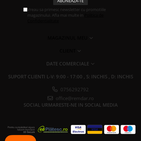
Vreau sa primesc newsletter cu promotiile
magazinului. Afla mai multe in
Politica de
Confidentialitate
MAGAZINUL MEU
CLIENT
DATE COMERCIALE
SUPORT CLIENTI
L-V: 9:00 - 17:00 , S: INCHIS , D: INCHIS
0756292792
office@remdar.ro
SOCIAL
URMARESTE-NE IN SOCIAL MEDIA