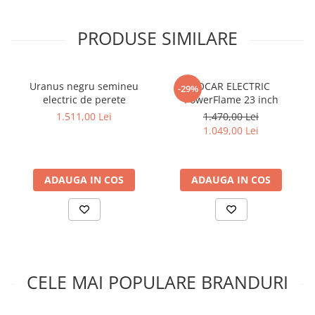
Functii:
Manual
PRODUSE SIMILARE
Putere:
12 kw
Extra:
Uranus negru semineu
FOCAR ELECTRIC
-29%
Autonomie maxima 17h cu 11kg de combustibil
electric de perete
PowerFlame 23 inch
Garantie:
1.511,00 Lei
1.470,00 Lei
2 ani
1.049,00 Lei
ADAUGA IN COS
ADAUGA IN COS
CELE MAI POPULARE BRANDURI