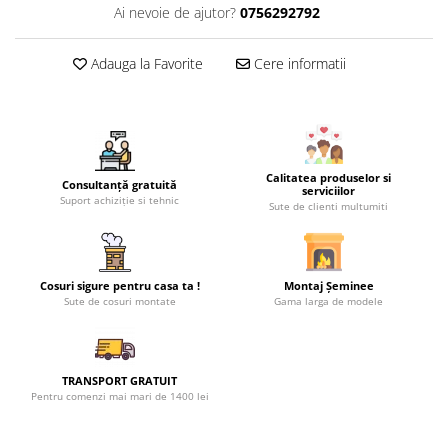
Ai nevoie de ajutor?
0756292792
Adauga la Favorite
Cere informatii
Calitatea produselor si
Consultanță gratuită
serviciilor
Suport achiziție si tehnic
Sute de clienti multumiti
Cosuri sigure pentru casa ta !
Montaj Șeminee
Sute de cosuri montate
Gama larga de modele
TRANSPORT GRATUIT
Pentru comenzi mai mari de 1400 lei