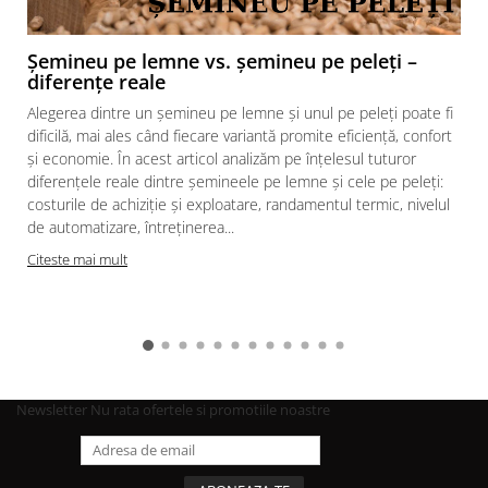
Șemineu pe lemne vs. șemineu pe peleți –
diferențe reale
Alegerea dintre un șemineu pe lemne și unul pe peleți poate fi
dificilă, mai ales când fiecare variantă promite eficiență, confort
și economie. În acest articol analizăm pe înțelesul tuturor
diferențele reale dintre șemineele pe lemne și cele pe peleți:
costurile de achiziție și exploatare, randamentul termic, nivelul
de automatizare, întreținerea...
Citeste mai mult
Newsletter
Nu rata ofertele si promotiile noastre