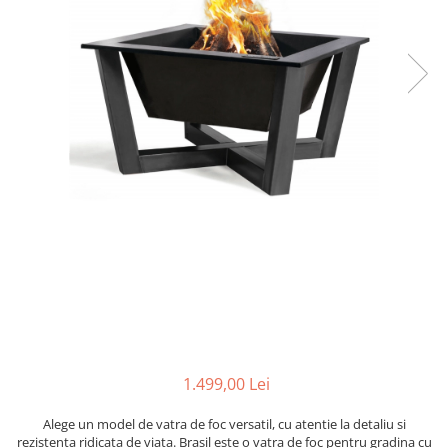
Coș de fum SMART
AFUMĂTORI
SOBE DE GĂTIT PE LEMNE
ACCESORII SPECIALE
Coș de fum LSK
SOBE CU PLITĂ
SUPORT FOCAR
COSURI DE FUM CERAMICE KAMIN
BLATURI DE LUCRU
HORN
CIAUNE & VASE DE GĂTIT
ACCESORII COSURI DE FUM
ACCESORII GRATARE
Palarii cos de fum
USTENSILE GATIT GRATAR
USTENSILE CURATARE COS FUM
1.499,00 Lei
Alege un model de vatra de foc versatil, cu atentie la detaliu si
rezistenta ridicata de viata. Brasil este o vatra de foc pentru gradina cu