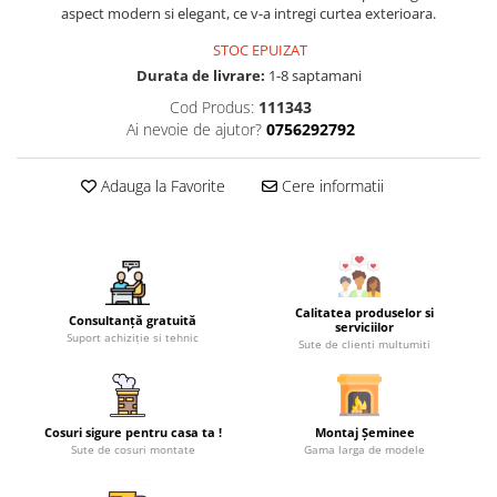
aspect modern si elegant, ce v-a intregi curtea exterioara.
STOC EPUIZAT
Durata de livrare:
1-8 saptamani
Cod Produs:
111343
Ai nevoie de ajutor?
0756292792
Adauga la Favorite
Cere informatii
Calitatea produselor si
Consultanță gratuită
serviciilor
Suport achiziție si tehnic
Sute de clienti multumiti
Cosuri sigure pentru casa ta !
Montaj Șeminee
Sute de cosuri montate
Gama larga de modele