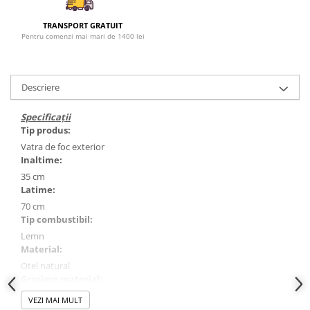
TRANSPORT GRATUIT
Pentru comenzi mai mari de 1400 lei
Descriere
Specificații
Tip produs:
Vatra de foc exterior
Inaltime:
35 cm
Latime:
70 cm
Tip combustibil:
Lemn
Material:
Otel natural
Grosime material:
2 mm
VEZI MAI MULT
Greutate: