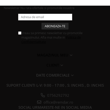
Newsletter
Nu rata ofertele si promotiile noastre
Vreau sa primesc newsletter cu promotiile
magazinului. Afla mai multe in
Politica de
Confidentialitate
MAGAZINUL MEU
CLIENT
DATE COMERCIALE
SUPORT CLIENTI
L-V: 9:00 - 17:00 , S: INCHIS , D: INCHIS
0756292792
office@remdar.ro
SOCIAL
URMARESTE-NE IN SOCIAL MEDIA