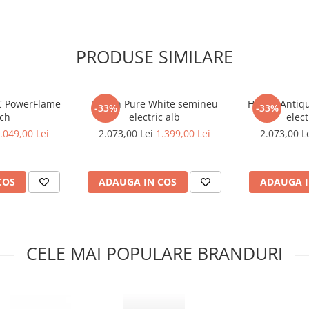
PRODUSE SIMILARE
C PowerFlame
Hagen Pure White semineu
Hagen Antiqu
-33%
-33%
nch
electric alb
elect
.049,00 Lei
2.073,00 Lei
1.399,00 Lei
2.073,00 L
re influențează funcționalitatea
e producție în masă, oferind o
COS
ADAUGA IN COS
ADAUGA I
e la diferente de nuanta fata de
stic otelului si nu afecteaza
CELE MAI POPULARE BRANDURI
mentele sudate pentru o stabilitate
e pun accent pe siguranta in
ilizari: loc pentru foc, gratar,