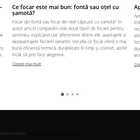
–
Ce focar este mai bun: fontă sau oțel cu
Ap
șamotă?
Ap
Focar din fontă sau focar din oțel căptușit cu șamotă? În
îmb
acest articol comparăm cele două tipuri de focare pentru
red
pe
șemineu, explicând clar diferențele dintre ele, avantajele și
art
dezavantajele fiecărei variante. Vei afla ce focar oferă o mai
foc
re,
bună eficiență termică, durabilitate în timp și confort, astfel
dur
..
încât să poți face alegerea...
lem
Citeste mai mult
Cit
la mai multe in
Politica de Confidentialitate