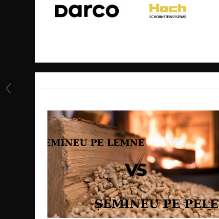
MONTAJ SEMINEU
sursa de caldura si iluminare. Forma cuvei previne raspand
puternic. Manerul sudat faciliteaza transportul.
BURLANE DE OTEL PREMIUM
Burlane fi 120
Burlane fi 130
Burlane fi 150
Burlane fi 160
Burlane fi 180
Burlane fi 200
Burlane fi 220
Burlane fi 250
Reductii burlane
RECUPERATOARE DE CALDURA
ADEZIVI SI MORTARE
ACCESORII SPECIALE
SUPORT FOCAR
CENTRALE TERMICE
CENTRALE COMBUSTIBIL SOLID