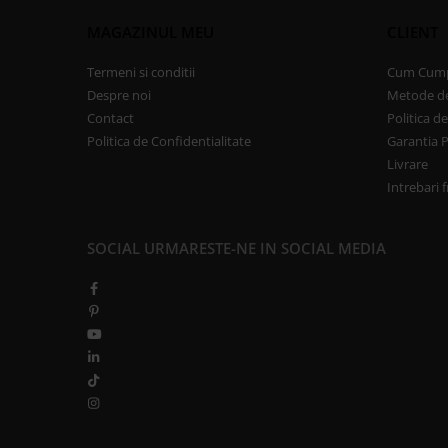
GRILE CREM
MAGAZINUL MEU
CLIENT
GRATARE SI CUPTOARE
BIG GREEN EGG
Termeni si conditii
Cum Cum
ACCESORII SI USTENSILE BGE
Despre noi
Metode de
Contact
Politica d
GRATARE PE LEMNE CU PLITA
Politica de Confidentialitate
Garantia 
GRATARE PREMIUM WEBER
Livrare
GRATARE ELECTRICE
Intrebari 
GRĂTARE PE GAZ
GRATARE CERAMICE
SOCIAL
URMARESTE-NE IN SOCIAL MEDIA
CUPTOARE PIZZA
GRATARE PREFABRICATE SI
CUPTOARE MODULARE
GRĂTARE SIMPLE
GRĂTARE COMPLEXE CU CUPTOR
CUPTOARE MODULARE
AFUMĂTORI