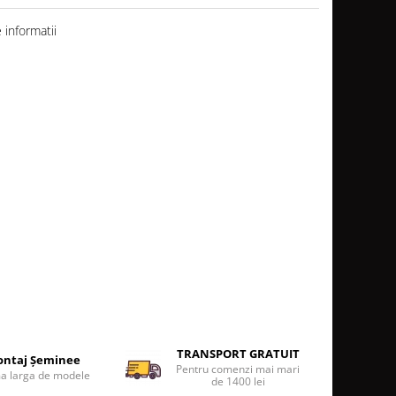
informatii
TRANSPORT GRATUIT
ntaj Șeminee
Pentru comenzi mai mari
 larga de modele
de 1400 lei