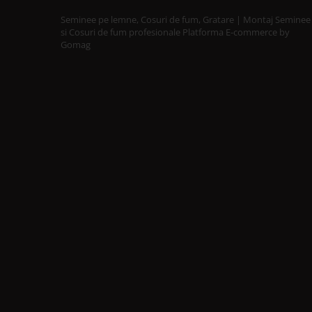
SOBE CU PLITĂ
Seminee pe lemne, Cosuri de fum, Gratare | Montaj Seminee
BLATURI DE LUCRU
si Cosuri de fum profesionale
Platforma E-commerce by
CIAUNE & VASE DE GĂTIT
Gomag
ACCESORII GRATARE
USTENSILE GATIT GRATAR
TERASĂ ȘI GRĂDINĂ
VETRE FOC EXTERIOR
INCALZITOARE TERASA CU GAZ
INCALZITOARE TERASA CU PELETI
SOBE DE EXTERIOR
BUCĂTĂRII EXTERIOARE
INSTALAȚII TERMICE
PUFFERE
Boilere
PURIFICAREA AERULUI