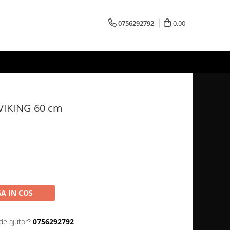
0756292792
0,00
- VIKING 60 cm
A IN COS
de ajutor?
0756292792