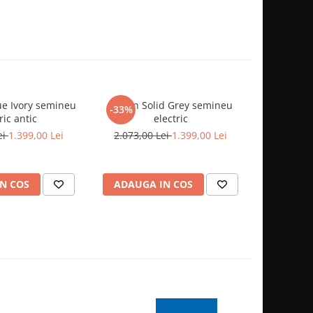
e Ivory semineu
Hagen Solid Grey semineu
Hagen De
-33%
-28%
ric antic
electric
el
ei
1.399,00 Lei
2.073,00 Lei
1.399,00 Lei
2.300,0
N COS
ADAUGA IN COS
ADAUG