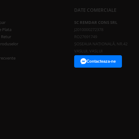
DATE COMERCIALE
par
SC REMDAR CONS SRL
 Plata
J2010000272378
e Retur
RO27691749
Produselor
ȘOSEAUA NAȚIONALĂ, NR.42
VASLUI, VASLUI
frecvente
Contacteaza-ne