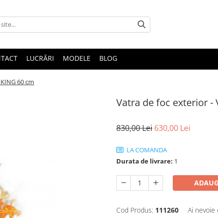
TACT
LUCRĂRI
MODELE
BLOG
VIKING 60 cm
Vatra de foc exterior 
830,00 Lei
630,00 Lei
LA COMANDA
Durata de livrare:
1
ADAUG
Cod Produs:
111260
Ai nevoie 