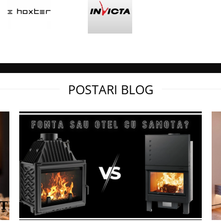
irea lemnului in caz de vant
POSTARI BLOG