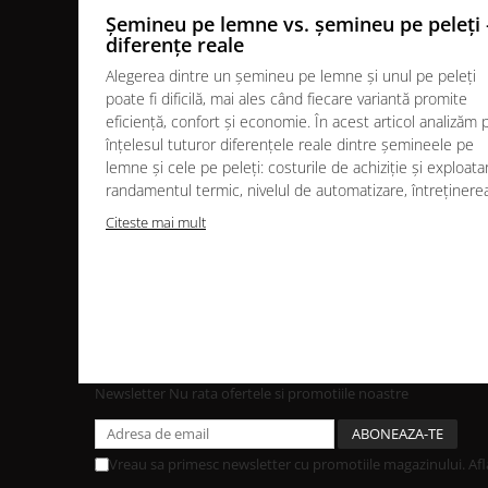
Șemineu pe lemne vs. șemineu pe peleți 
AUTOMATIZARI SI TERMOSTATE
diferențe reale
AUTOMATIZĂRI CAZANE
Alegerea dintre un șemineu pe lemne și unul pe peleți
PUFFERE
poate fi dificilă, mai ales când fiecare variantă promite
eficiență, confort și economie. În acest articol analizăm 
Boilere
înțelesul tuturor diferențele reale dintre șemineele pe
ACCESORII ȘEMINEE ȘI
lemne și cele pe peleți: costurile de achiziție și exploata
ÎNTREȚINERE
randamentul termic, nivelul de automatizare, întreținerea.
Ustensile seminee și sobe
Citeste mai mult
Usi de semineu
Curatare si intretinere
Suporturi pentru lemne
Accesorii montaj si racordare
GRILE SI PIESE DE DE VENTILAȚIE
Newsletter
Nu rata ofertele si promotiile noastre
GRILE AERISIRE SEMINEE
GRILE ALBE
Vreau sa primesc newsletter cu promotiile magazinului. Af
GRILE NEGRE / GRAFIT