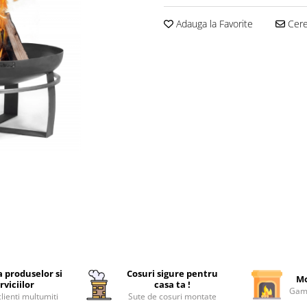
Adauga la Favorite
Cere 
a produselor si
Cosuri sigure pentru
Mo
rviciilor
casa ta !
Gama
lienti multumiti
Sute de cosuri montate