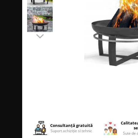
SOBE MOBILE TERACOTĂ
SEMINEE SUSPENDATE PE LEMNE
SOBE DE GĂTIT PE LEMNE
COSURI DE FUM
COSURI INOX PROFESIONALE
Schiedel Permeter Negru
Schiedel ICS inox
Cosuri de fum inox JEREMIAS
Cosuri de fum inox DARCO
COSURI DE FUM SCHIEDEL
Cos ceramic RONDO
Cos ceramic UNI
COSURI DE FUM CERAMICE HOCH
HOCH UNIVERSAL
HOCH UNIVERSAL EVO
Calitate
Consultanță gratuită
se
HOCH INDUSTRIAL
Suport achiziție si tehnic
Sute de c
COSURI CERAMICE LEIER