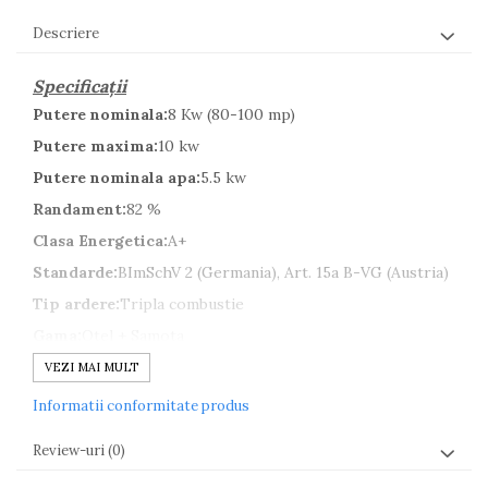
Descriere
Specificații
Putere nominala:
8 Kw (80-100 mp)
Putere maxima:
10 kw
Putere nominala apa:
5.5 kw
Randament:
82 %
Clasa Energetica:
A+
Standarde:
BImSchV 2 (Germania), Art. 15a B-VG (Austria)
Tip ardere:
Tripla combustie
Gama:
Otel + Samota
Tip Deschidere:
Standard
VEZI MAI MULT
Tip Sticla:
Standard
Informatii conformitate produs
Vizibilitate sticla:
542x422 mm
Review-uri
(0)
Diametru evacuare:
180 mm