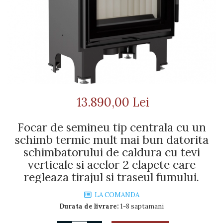
SOBE MOBILE TERACOTĂ
HOCH INDUSTRIAL
GRĂTARE COMPLEXE CU CUPTOR
CALDURA
COSURI CERAMICE LEIER
SEMINEE SUSPENDATE PE
CUPTOARE MODULARE
ADEZIVI SI MORTARE
LEMNE
Coș de fum SMART
AFUMĂTORI
ACCESORII SPECIALE
Coș de fum LSK
SOBE CU PLITĂ
SOBE DE GĂTIT PE LEMNE
COSURI DE FUM CERAMICE
BLATURI DE LUCRU
SUPORT FOCAR
KAMIN HORN
CIAUNE & VASE DE GĂTIT
ACCESORII COSURI DE FUM
ACCESORII GRATARE
13.890,00 Lei
Palarii cos de fum
USTENSILE GATIT GRATAR
USTENSILE CURATARE COS
FUM
Focar de semineu tip centrala cu un
schimb termic mult mai bun datorita
schimbatorului de caldura cu tevi
verticale si acelor 2 clapete care
regleaza tirajul si traseul fumului.
LA COMANDA
Durata de livrare:
1-8 saptamani