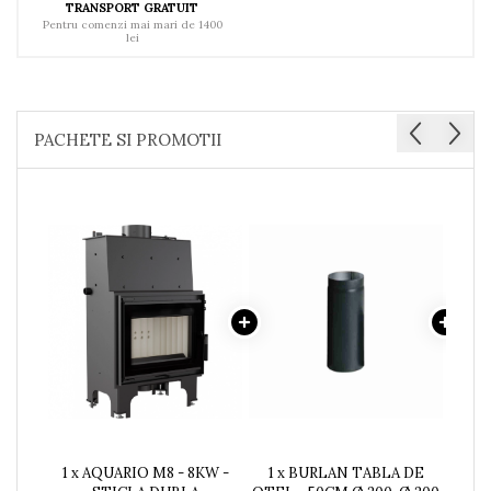
TRANSPORT GRATUIT
Pentru comenzi mai mari de 1400
lei
PACHETE SI PROMOTII
1 x AQUARIO M8 - 8KW -
1 x BURLAN TABLA DE
1 x 