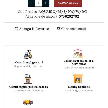
ADAUGA IN COS
Cod Produs:
AQUARIO/M/8/PW/W/DG
Ai nevoie de ajutor?
0756292792
Adauga la Favorite
Cere informatii
Calitatea produselor si
Consultanță gratuită
serviciilor
Suport achiziție si tehnic
Sute de clienti multumiti
Cosuri sigure pentru casa ta !
Montaj Șeminee
Sute de cosuri montate
Gama larga de modele