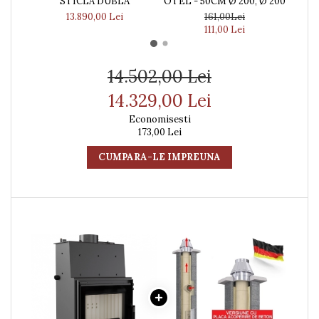
STICLA DUBLA
OTEL - 50CM Ø 200, Ø 200
0-
13.890,00 Lei
161,00Lei
111,00 Lei
14.502,00 Lei
14.329,00 Lei
Economisesti
173,00 Lei
CUMPARA-LE IMPREUNA