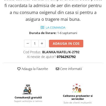
fi racordata la admisia de aer din exterior pentru
a nu consuma oxigenul din casa si pentru a
asigura o tragere mai buna.
LA COMANDA
Durata de livrare:
1-6 saptamani
ADAUGA IN COS
Cod Produs:
BLANKA/KAFEL/K-2792
Ai nevoie de ajutor?
0756292792
Adauga la Favorite
Cere informatii
Calitatea produselor si
Consultanță gratuită
serviciilor
Suport achiziție si tehnic
Sute de clienti multumiti