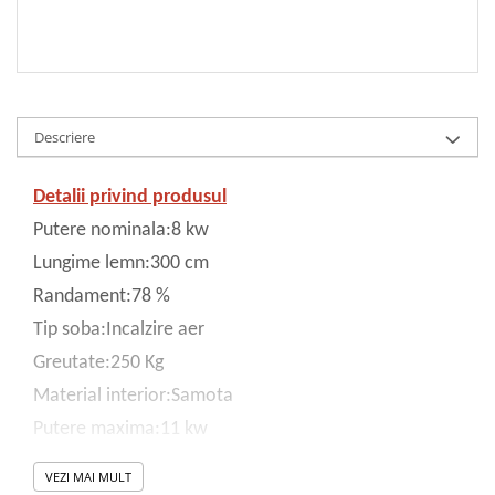
Descriere
Detalii privind produsul
Putere nominala:8 kw
Lungime lemn:300 cm
Randament:78 %
Tip soba:Incalzire aer
Greutate:250 Kg
Material interior:Samota
Putere maxima:11 kw
Tip Deschidere:Standard
VEZI MAI MULT