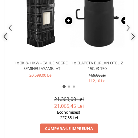
1 x BK 8-11KW - CAHLE NEGRE
1 x CLAPETA BURLAN OTEL Ø
1 x B
- SEMINEU ASAMBLAT
150, Ø 150
20.599,00 Lei
169,00Lei
112,10 Lei
21.303,00 Lei
21.065,45 Lei
Economisesti
237,55 Lei
CUMPARA-LE IMPREUNA