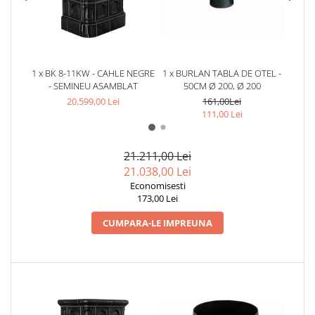
1 x BK 8-11KW - CAHLE NEGRE
1 x BURLAN TABLA DE OTEL -
1 x C
- SEMINEU ASAMBLAT
50CM Ø 200, Ø 200
20.599,00 Lei
161,00Lei
111,00 Lei
21.211,00 Lei
21.038,00 Lei
Economisesti
173,00 Lei
CUMPARA-LE IMPREUNA