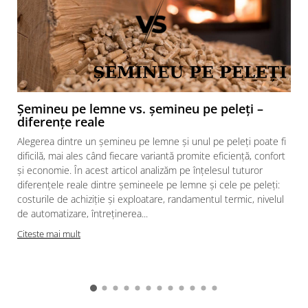
Soba BK cu cahle ceramice decorative negre,
montata in judetul Cluj de catre partenerul
nostru de incredere Buiga Sorin.
Racordarea la cosul de fum se poate
Șemineu pe lemne vs. șemineu pe peleți –
realiza
atat in partea de sus cat si in
diferențe reale
partea din spate a sobei
dupa preferinte.
Alegerea dintre un șemineu pe lemne și unul pe peleți poate fi
Soba este echipata cu racord pentru admisie
dificilă, mai ales când fiecare variantă promite eficiență, confort
a aerului din exterior de fi 100mm, pentru cei
și economie. În acest articol analizăm pe înțelesul tuturor
care doresc ca aerul de ardere sa fie adus de
diferențele reale dintre șemineele pe lemne și cele pe peleți:
costurile de achiziție și exploatare, randamentul termic, nivelul
afara. Astfel
nu va consuma oxigenul din
de automatizare, întreținerea...
incaperea
unde este amplasata, mai putine
Citeste mai mult
reziduuri si un tiraj mai bun.
Un schimb termic mai bun
multumita
deflectorului
amplasat in partea
superioara a camerei de ardere pentru a