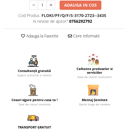
ADAUGA IN COS
Cod Produs:
FLOKI/PF/Q/F/S-3170-2723--3435
Ai nevoie de ajutor?
0756292792
Adauga la Favorite
Cere informatii
Calitatea produselor si
Consultanță gratuită
serviciilor
Suport achiziție si tehnic
Sute de clienti multumiti
Cosuri sigure pentru casa ta !
Montaj Șeminee
Sute de cosuri montate
Gama larga de modele
TRANSPORT GRATUIT