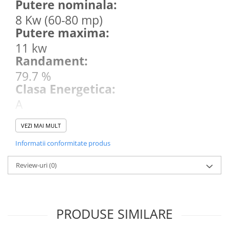
Putere nominala:
8 Kw (60-80 mp)
Putere maxima:
11 kw
Randament:
79.7 %
Clasa Energetica:
A
Standarde:
VEZI MAI MULT
BImSchV 2 (Germania)
Tip ardere:
Informatii conformitate produs
Tripla combustie
Review-uri
(0)
Gama:
Otel + Samota Pro
Tip Deschidere:
PRODUSE SIMILARE
Standard