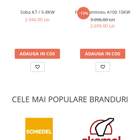
Tip Sticla:
Standard
Soba K7 / 5-8KW
Focar semineu A100 10KW
-13%
Vizibilitate sticla:
2.940,00 Lei
3.096,00 Lei
601 x 405 mm
2.699,00 Lei
Diametru evacuare:
160 mm
Combustibil:
ADAUGA IN COS
ADAUGA IN COS
lemn esenta tare (umiditate max ≤
20%)
Lungime lemn:
40 mm
Temperatura:
CELE MAI POPULARE BRANDURI
270 C
Greutate:
297 Kg
Producator:
Kratki