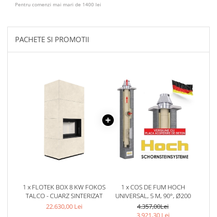
Pentru comenzi mai mari de 1400 lei
PACHETE SI PROMOTII
1 x FLOTEK BOX 8 KW FOKOS
1 x COS DE FUM HOCH
TALCO - CUARZ SINTERIZAT
UNIVERSAL, 5 M, 90°, Ø200
22.630,00 Lei
4.357,00Lei
3.921,30 Lei