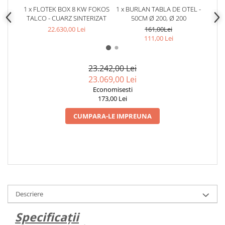
1 x FLOTEK BOX 8 KW FOKOS
1 x BURLAN TABLA DE OTEL -
1 x C
TALCO - CUARZ SINTERIZAT
50CM Ø 200, Ø 200
22.630,00 Lei
161,00Lei
111,00 Lei
23.242,00 Lei
23.069,00 Lei
Economisesti
173,00 Lei
CUMPARA-LE IMPREUNA
Descriere
Specificații