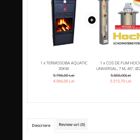
TUBULATURA PREMIUM PELETI
FI100 - SEMINEE / SOBE
SEMINEE DECORATIVE
SEMINEE ELECTRICE
SEMINEE CU LUMANARI
BIO ȘEMINEE
BIOSEMINEE MOBILE
1 x TERMOSOBA AQUATIC
1 x COS DE FUM HOC
BIOSEMINEE DE PERETE
30KW
UNIVERSAL, 7 M, 45°, Ø
BIOSEMINEE TIP PORTAL
5.796,00 Lei
5.806,00Lei
4.066,00 Lei
5.515,70 Lei
SEMINEE & VETRE EXTERIOR
ȘEMINEE PE GAZ
FOCARE PE GAZ STANDARD
FOCARE PE GAZ PREMIUM
FOCARE SI SEMINEE GAZ EXTERIOR
Review-uri
(0)
Descriere
MATERIALE DE CONSTRUCȚII
SILICAT DE CALCIU - PLĂCI PENTRU