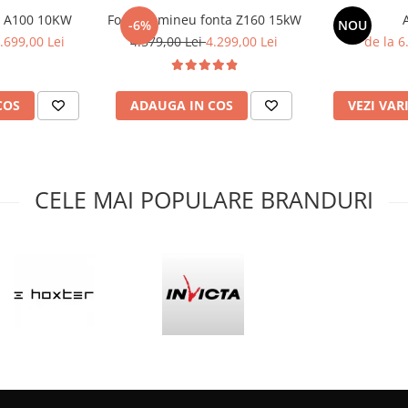
u A100 10KW
Focar semineu fonta Z160 15kW
-6%
NOU
la instalatia de incalzire,
.699,00 Lei
4.579,00 Lei
4.299,00 Lei
de la 6
inchis ( in acest caz necesita
cumularile de presiune din
semenea la o ardere mai
COS
ADAUGA IN COS
VEZI VAR
tehnice, se poate descarca
CELE MAI POPULARE BRANDURI