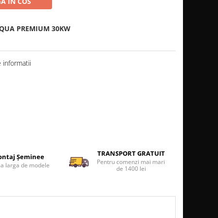
A IN COS
QUA PREMIUM 30KW
informatii
TRANSPORT GRATUIT
ntaj Șeminee
Pentru comenzi mai mari
 larga de modele
de 1400 lei