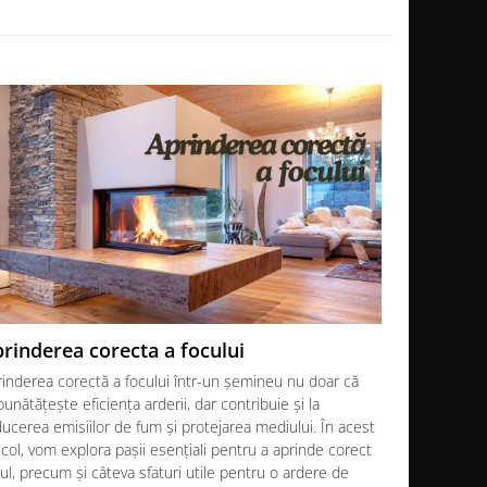
rinderea corecta a focului
Soba sau
rinderea corectă a focului într-un șemineu nu doar că
Atunci când 
unătățește eficiența arderii, dar contribuie și la
noi se confr
ucerea emisiilor de fum și protejarea mediului. În acest
Fiecare opți
icol, vom explora pașii esențiali pentru a aprinde corect
decizia final
ul, precum și câteva sfaturi utile pentru o ardere de
În acest art