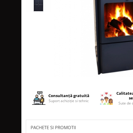
SOBE MOBILE TERACOTĂ
SEMINEE SUSPENDATE PE LEMNE
SOBE DE GĂTIT PE LEMNE
COSURI DE FUM
COSURI INOX PROFESIONALE
Schiedel Permeter Negru
Schiedel ICS inox
Cosuri de fum inox JEREMIAS
Cosuri de fum inox DARCO
COSURI DE FUM SCHIEDEL
Cos ceramic RONDO
Cos ceramic UNI
Calitate
Consultanță gratuită
se
COSURI DE FUM CERAMICE HOCH
Suport achiziție si tehnic
Sute de c
HOCH UNIVERSAL
HOCH UNIVERSAL EVO
HOCH INDUSTRIAL
PACHETE SI PROMOTII
COSURI CERAMICE LEIER