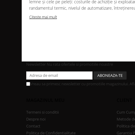
lemne și cele pe peleți: costurile de achiziție și exploata
SOBE CU PLITĂ
randamentul termic, nivelul de automatizare, întreținerea.
BLATURI DE LUCRU
Citeste mai mult
CIAUNE & VASE DE GĂTIT
ACCESORII GRATARE
USTENSILE GATIT GRATAR
TERASĂ ȘI GRĂDINĂ
VETRE FOC EXTERIOR
INCALZITOARE TERASA CU GAZ
Newsletter
Nu rata ofertele si promotiile noastre
INCALZITOARE TERASA CU PELETI
SOBE DE EXTERIOR
Vreau sa primesc newsletter cu promotiile magazinului. Af
BUCĂTĂRII EXTERIOARE
MAGAZINUL MEU
CLIENT
INSTALAȚII TERMICE
PUFFERE
Termeni si conditii
Cum Cum
Boilere
Despre noi
Metode de
Contact
Politica d
PURIFICAREA AERULUI
Politica de Confidentialitate
Garantia 