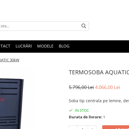
TACT
LUCRĂRI
MODELE
BLOG
ATIC 30kW
TERMOSOBA AQUATIC
5.796,00 Lei
4.066,00 Lei
Soba tip centrala pe lemne, des
IN STOC
Durata de livrare:
1