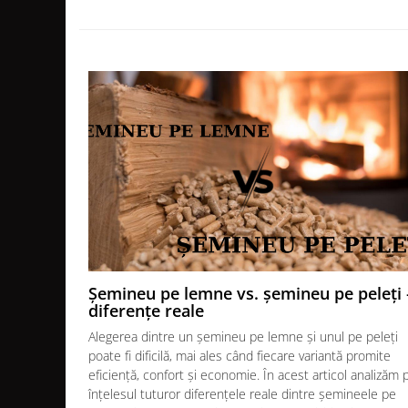
GRILE CREM
GRATARE SI CUPTOARE
BIG GREEN EGG
ACCESORII SI USTENSILE BGE
GRATARE PE LEMNE CU PLITA
GRATARE PREMIUM WEBER
GRATARE ELECTRICE
GRĂTARE PE GAZ
GRATARE CERAMICE
CUPTOARE PIZZA
GRATARE PREFABRICATE SI
Șemineu pe lemne vs. șemineu pe peleți 
CUPTOARE MODULARE
diferențe reale
GRĂTARE SIMPLE
Alegerea dintre un șemineu pe lemne și unul pe peleți
GRĂTARE COMPLEXE CU CUPTOR
poate fi dificilă, mai ales când fiecare variantă promite
CUPTOARE MODULARE
eficiență, confort și economie. În acest articol analizăm 
înțelesul tuturor diferențele reale dintre șemineele pe
AFUMĂTORI