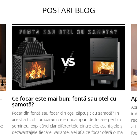
POSTARI BLOG
–
Ce focar este mai bun: fontă sau oțel cu
Ap
șamotă?
Ap
Focar din fontă sau focar din oțel căptușit cu șamotă? În
îmb
acest articol comparăm cele două tipuri de focare pentru
red
pe
șemineu, explicând clar diferențele dintre ele, avantajele și
art
dezavantajele fiecărei variante. Vei afla ce focar oferă o mai
foc