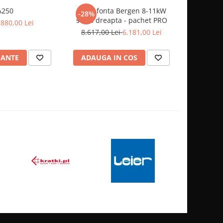
A250
Focar fonta Bergen 8-11kW
FOCAR FO
-28%
sticla dreapta - pachet PRO
Pa
.880,00 Lei
8.617,00 Lei
6.181,00 Lei
5
IANTE
ADAUGA IN COS
ADAUG