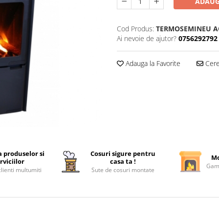
ADAUG
Cod Produs:
TERMOSEMINEU A
Ai nevoie de ajutor?
0756292792
Adauga la Favorite
Cere 
a produselor si
Cosuri sigure pentru
Mo
rviciilor
casa ta !
Gama
lienti multumiti
Sute de cosuri montate