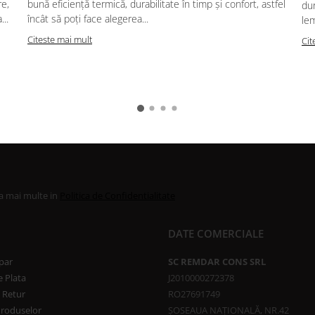
re,
bună eficiență termică, durabilitate în timp și confort, astfel
dur
..
încât să poți face alegerea...
lem
Citeste mai mult
Cit
la mai multe in
Politica de Confidentialitate
DATE COMERCIALE
par
SC REMDAR CONS SRL
 Plata
J2010000272378
e Retur
RO27691749
Produselor
ȘOSEAUA NAȚIONALĂ, NR.42