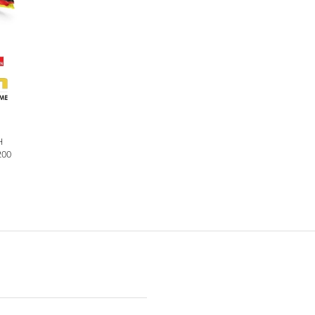
H
200