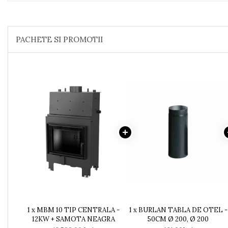
HOCH
HOCH UNIVERSAL
HOCH UNIVERSAL EVO
PACHETE SI PROMOTII
HOCH INDUSTRIAL
COSURI CERAMICE LEIER
Coș de fum SMART
Coș de fum LSK
COSURI DE FUM CERAMICE
KAMIN HORN
ACCESORII COSURI DE FUM
Palarii cos de fum
USTENSILE CURATARE COS
FUM
CENTRALE, SOBE & ȘEMINEE PE
PELEȚI
FOCARE / TERMOFOCARE
1 x MBM 10 TIP CENTRALA -
1 x BURLAN TABLA DE OTEL -
12KW + SAMOTA NEAGRA
50CM Ø 200, Ø 200
PELEȚI