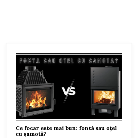
supraincalzirii.
crescut, autocuratare pe sticla si design modern cu sticla termoreziste
evi pentru recuperare caldura.
it.
aza individual dupa marimea locuintei)
tribuitor.
atentie deosebita la fiecare detaliu
pe partea frontala a vatrei; arderea secundara se face tot cu aer proaspa
ei cu aer proaspat din exterior preincalzit (perdea de aer).
ului compus din tuburi amplasate orizontal ce maresc suprafata de recup
tfel o ardere cat mai completa si reziduuri de cenusa cat mai scazute. En
Ce focar este mai bun: fontă sau oțel
cu șamotă?
incalzire (pene de curent, defectiuni pompa sau alte probleme) - intrare 