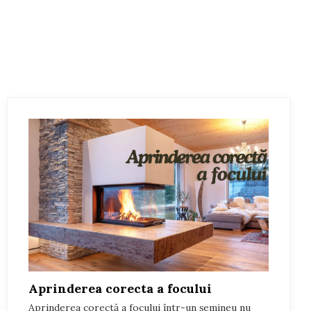
nta grafitata. Bazin de apa generos , ce se racordeaza la
t adus prin ajutorul orificiilor amplasate pe peretele din spate a
erare a caldurii, reducand temperatura gazelor de evacuare si
ergia termica obtinută din lemn de foc este exploatata la maxim.
Aprinderea corecta a focului
Aprinderea corectă a focului într-un șemineu nu
/ iesire conector 1/2”.