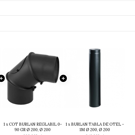
1 x COT BURLAN REGLABIL 0-
1 x BURLAN TABLA DE OTEL -
90 GR Ø 200, Ø 200
1M Ø 200, Ø 200