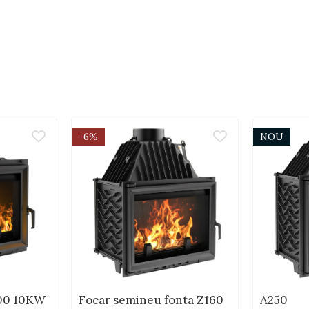
-6%
NOU
100 10KW
Focar semineu fonta Z160
A250