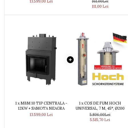
13.599,00 Lei
161,00Lei
SOBE ȘI TERMOSOBE PE
111,00 Lei
PELETI
SOBE DE GATIT PE PELETI
CENTRALE PE PELETI
TUBULATURA EVACUARE
PELETI
TUBULATURA PREMIUM PELETI
FI 80 - SEMINEE / SOBE
TUBULATURA PREMIUM PELETI
FI100 - SEMINEE / SOBE
SEMINEE DECORATIVE
SEMINEE ELECTRICE
SEMINEE CU LUMANARI
1 x MBM 10 TIP CENTRALA -
1 x COS DE FUM HOCH
BIO ȘEMINEE
12KW + SAMOTA NEAGRA
UNIVERSAL, 7 M, 45°, Ø200
13.599,00 Lei
5.806,00Lei
BIOSEMINEE MOBILE
5.515,70 Lei
BIOSEMINEE DE PERETE