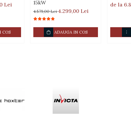
15kW
0 Lei
de la 6.
4.299,00 Lei
4.579,00 Lei
n pentru o rezistenta ridicata la temperaturi inalte
temperatura in interiorul focarului pentru o ardere mai eficienta
N COS
ADAUGA IN COS
 foarte ridicate
dern si elegant
axima de lucru de 2 bar. - presiune maxima de incarcare la rece: 1-1.2 bar. 
racire - serpentina de racire se monteaza obligatoriu - vas de expansiune
nsiune deschis cu plutitor metalic.
cesita obligatoriu: - kit hidraulic cu pompe si schimbator in placi (vezi o
ra a caldurii din gazele de evacuare.
himbului termic