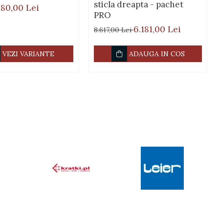
sticla dreapta - pachet
880,00 Lei
PRO
6.181,00 Lei
8.617,00 Lei
VEZI VARIANTE
ADAUGA IN COS
- 2x supape de presiune instalate de max. 2,5 bar pe focar. - 2x
 min. 10% din volumul de apa din instalatie. - vana de amestec (cu
ptiuni suplimentare) - vas expansiune deschis cu plutitor metalic.