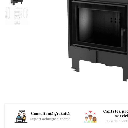
TERMOSEMINEE
SOBE MOBILE TERACOTĂ
SEMINEE SUSPENDATE PE
LEMNE
SOBE DE GĂTIT PE LEMNE
COSURI DE FUM
COSURI INOX
PROFESIONALE
Schiedel Permeter Negru
Schiedel ICS inox
Cosuri de fum inox JEREMIAS
Cosuri de fum inox DARCO
COSURI DE FUM SCHIEDEL
Cos ceramic RONDO
Calitatea pro
Consultanță gratuită
Cos ceramic UNI
servici
Suport achiziție si tehnic
Sute de client
COSURI DE FUM CERAMICE