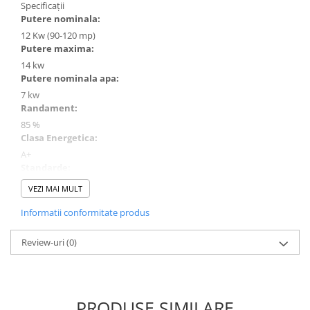
Specificații
Putere nominala:
12 Kw (90-120 mp)
Putere maxima:
14 kw
Putere nominala apa:
7 kw
Randament:
85 %
Clasa Energetica:
A+
Standarde:
BImSchV 2 (Germania), Art. 15a B-VG (Austria)
VEZI MAI MULT
Tip ardere:
Informatii conformitate produs
Tripla combustie
Gama:
Review-uri
(0)
Pro
Tip Deschidere:
Standard
Tip Sticla:
PRODUSE SIMILARE
Standard