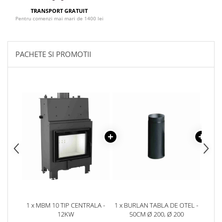
TRANSPORT GRATUIT
Pentru comenzi mai mari de 1400 lei
PACHETE SI PROMOTII
1 x MBM 10 TIP CENTRALA -
1 x BURLAN TABLA DE OTEL -
1 x C
12KW
50CM Ø 200, Ø 200