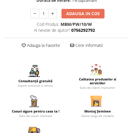
Durata de livrare:
1-8 saptamani
ADAUGA IN COS
Cod Produs:
MBM/PW/10/W
Ai nevoie de ajutor?
0756292792
Adauga la Favorite
Cere informatii
Calitatea produselor si
Consultanță gratuită
serviciilor
Suport achiziție si tehnic
Sute de clienti multumiti
Cosuri sigure pentru casa ta !
Montaj Șeminee
Sute de cosuri montate
Gama larga de modele