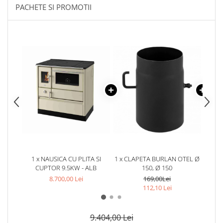
PACHETE SI PROMOTII
1 x NAUSICA CU PLITA SI
1 x CLAPETA BURLAN OTEL Ø
1 x B
CUPTOR 9.5KW - ALB
150, Ø 150
8.700,00 Lei
169,00Lei
112,10 Lei
9.404,00 Lei