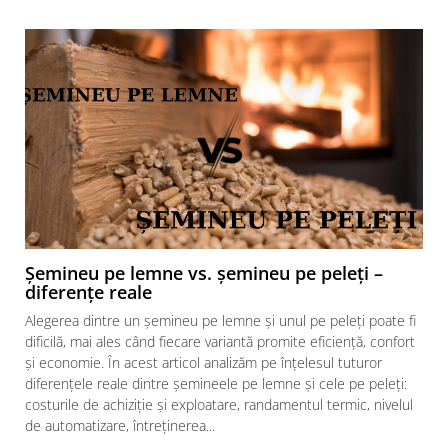
180 °C
Diametru iesire gaze arse:
120mm
Tirajul necesar:
13 ± 2 Pa
Racord admisie aer pentru
ardere:
Nu este cazul
Distanta minima fata de un
perete care nu este inflamabil:
Șemineu pe lemne vs. șemineu pe peleți –
lateral 400 mm - spate 400 mm
diferențe reale
Material exterior:
Alegerea dintre un șemineu pe lemne și unul pe peleți poate fi
Otel
dificilă, mai ales când fiecare variantă promite eficiență, confort
Suprafata incalzita:
și economie. În acest articol analizăm pe înțelesul tuturor
diferențele reale dintre șemineele pe lemne și cele pe peleți:
140-200m3 - in functie de izolatia
costurile de achiziție și exploatare, randamentul termic, nivelul
casei
de automatizare, întreținerea...
Utilizare: