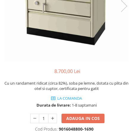
Coș de fum SMART
AFUMĂTORI
SOBE DE GĂTIT PE LEMNE
ACCESORII SPECIALE
Coș de fum LSK
SOBE CU PLITĂ
SUPORT FOCAR
COSURI DE FUM CERAMICE KAMIN
BLATURI DE LUCRU
HORN
CIAUNE & VASE DE GĂTIT
ACCESORII COSURI DE FUM
ACCESORII GRATARE
Palarii cos de fum
USTENSILE GATIT GRATAR
USTENSILE CURATARE COS FUM
8.700,00 Lei
Cu un randament ridicat (circa 82%), soba pe lemne, dotata cu plita din
otel si cuptor, certificata pentru gatit
LA COMANDA
Durata de livrare:
1-8 saptamani
ADAUGA IN COS
Cod Produs:
9016048800-1690