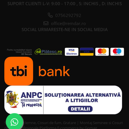
SUPORT CLIENTI
L-V: 9:00 - 17:00 , S: INCHIS , D: INCHIS
0756292792
office@remdar.ro
SOCIAL
URMARESTE-NE IN SOCIAL MEDIA
Seminee pe lemne, Cosuri de fum, Gratare | Montaj Seminee si Cosuri
de fum profesionale
Platforma E-commerce by Gomag