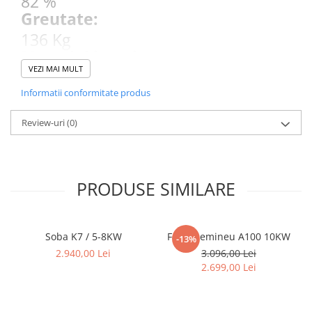
82 %
Greutate:
136 Kg
Material interior:
VEZI MAI MULT
Otel + Fonta
Dimensiuni vatra:
Informatii conformitate produs
L 19 x A 33 cm
Review-uri
(0)
Putere maxima:
9.5 kw
Clasa Energetica:
PRODUSE SIMILARE
A+
Garantie:
2 ani
Soba K7 / 5-8KW
Focar semineu A100 10KW
-13%
Tip soba:
2.940,00 Lei
3.096,00 Lei
Soba de gatit
2.699,00 Lei
Tip Deschidere:
Standard