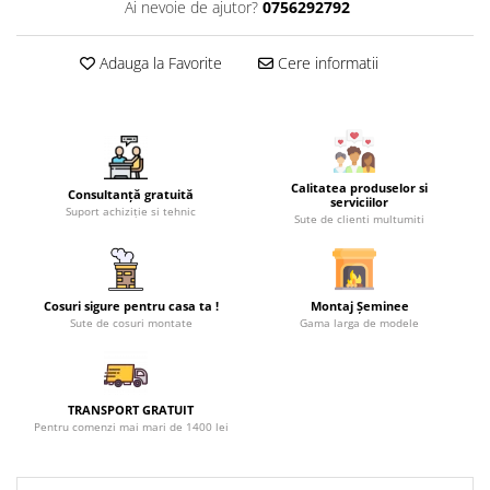
Ai nevoie de ajutor?
0756292792
Adauga la Favorite
Cere informatii
Calitatea produselor si
Consultanță gratuită
serviciilor
Suport achiziție si tehnic
Sute de clienti multumiti
Cosuri sigure pentru casa ta !
Montaj Șeminee
Sute de cosuri montate
Gama larga de modele
TRANSPORT GRATUIT
Pentru comenzi mai mari de 1400 lei