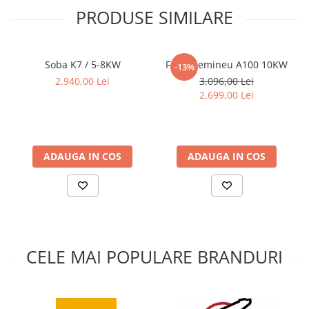
combina stilul modern cu functionalitatea practica, devenind un
PRODUSE SIMILARE
element central in orice decor interior.
Randament:
70%
Diametru evacuare:
Soba K7 / 5-8KW
Focar semineu A100 10KW
-13%
200 mm
2.940,00 Lei
3.096,00 Lei
2.699,00 Lei
ADAUGA IN COS
ADAUGA IN COS
CELE MAI POPULARE BRANDURI