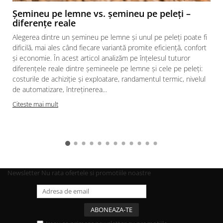
Șemineu pe lemne vs. șemineu pe peleți –
diferențe reale
Alegerea dintre un șemineu pe lemne și unul pe peleți poate fi
dificilă, mai ales când fiecare variantă promite eficiență, confort
și economie. În acest articol analizăm pe înțelesul tuturor
diferențele reale dintre șemineele pe lemne și cele pe peleți:
costurile de achiziție și exploatare, randamentul termic, nivelul
de automatizare, întreținerea...
Citeste mai mult
Newsletter
Nu rata ofertele si promotiile noastre