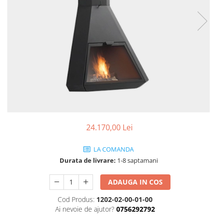
Coș de fum SMART
AFUMĂTORI
SOBE DE GĂTIT PE LEMNE
ACCESORII SPECIALE
Coș de fum LSK
SOBE CU PLITĂ
SUPORT FOCAR
COSURI DE FUM CERAMICE KAMIN
BLATURI DE LUCRU
HORN
CIAUNE & VASE DE GĂTIT
ACCESORII COSURI DE FUM
ACCESORII GRATARE
Palarii cos de fum
USTENSILE GATIT GRATAR
USTENSILE CURATARE COS FUM
24.170,00 Lei
LA COMANDA
Durata de livrare:
1-8 saptamani
ADAUGA IN COS
Cod Produs:
1202-02-00-01-00
Ai nevoie de ajutor?
0756292792