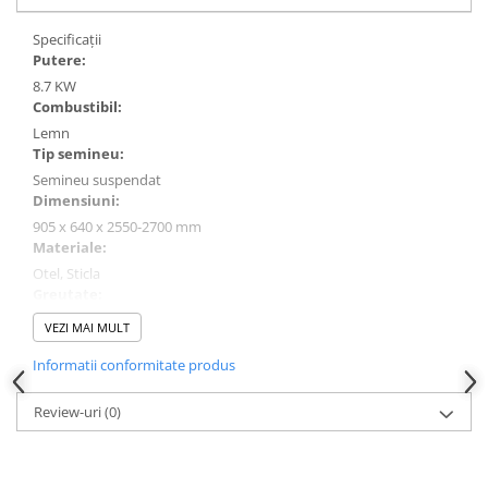
Specificații
Putere:
8.7 KW
Combustibil:
Lemn
Tip semineu:
Semineu suspendat
Dimensiuni:
905 x 640 x 2550-2700 mm
Materiale:
Otel, Sticla
Greutate:
75 kg
VEZI MAI MULT
Culoare:
Informatii conformitate produs
Negru
Utilizare:
Review-uri
(0)
ARION este un semineu impresionant, proiectat special pentru a
fi montat in coltul incaperii. Cu un design triunghiular distinctiv
de la Traforart, acest semineu ofera o vizualizare panoramica de
180º a focului. Disponibil cu optiuni de montare pe perete, ARION