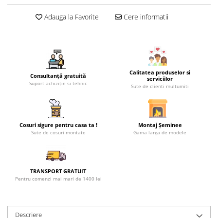
Adauga la Favorite
Cere informatii
Calitatea produselor si
Consultanță gratuită
serviciilor
Suport achiziție si tehnic
Sute de clienti multumiti
Cosuri sigure pentru casa ta !
Montaj Șeminee
Sute de cosuri montate
Gama larga de modele
TRANSPORT GRATUIT
Pentru comenzi mai mari de 1400 lei
Descriere