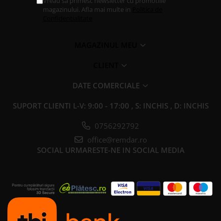
Vreau sa primesc newsletter cu promotiile
magazinului. Afla mai multe in
Politica de
Confidentialitate
MAGAZINUL MEU
CLIENT
DATE COMERCIALE
SUPORT CLIENTI
L-V: 9:00 - 17:00 , S: INCHIS , D: INCHIS
0756292792
office@remdar.ro
SOCIAL
URMARESTE-NE IN SOCIAL MEDIA