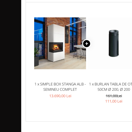
Coș de fum SMART
Coș de fum LSK
COSURI DE FUM CERAMICE KAMIN
HORN
ACCESORII COSURI DE FUM
Palarii cos de fum
USTENSILE CURATARE COS FUM
CENTRALE, SOBE & ȘEMINEE PE
PELEȚI
FOCARE / TERMOFOCARE PELEȚI
1 x SIMPLE BOX STANGA ALB -
1 x BURLAN TABLA DE OT
SOBE ȘI TERMOSOBE PE PELETI
SEMINEU COMPLET
50CM Ø 200, Ø 200
13.690,00 Lei
161,00Lei
SOBE DE GATIT PE PELETI
111,00 Lei
CENTRALE PE PELETI
TUBULATURA EVACUARE PELETI
TUBULATURA PREMIUM PELETI FI 80
- SEMINEE / SOBE