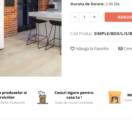
Durata de livrare:
2-30 Zile
ADAUG
Cod Produs:
SIMPLE/BOX/L/S/
Adauga la Favorite
Cere 
a produselor si
Cosuri sigure pentru
Mo
rviciilor
casa ta !
Gama
lienti multumiti
Sute de cosuri montate