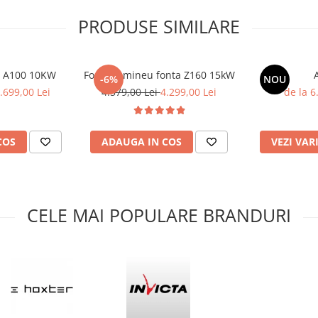
PRODUSE SIMILARE
u A100 10KW
Focar semineu fonta Z160 15kW
-6%
NOU
.699,00 Lei
4.579,00 Lei
4.299,00 Lei
de la 6
COS
ADAUGA IN COS
VEZI VAR
n alb. Usor de montat, nu
CELE MAI POPULARE BRANDURI
jul in 2 persoane. Se recomanda
truit din materiale neinflamabile