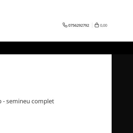
0756292792
0,00
b - semineu complet