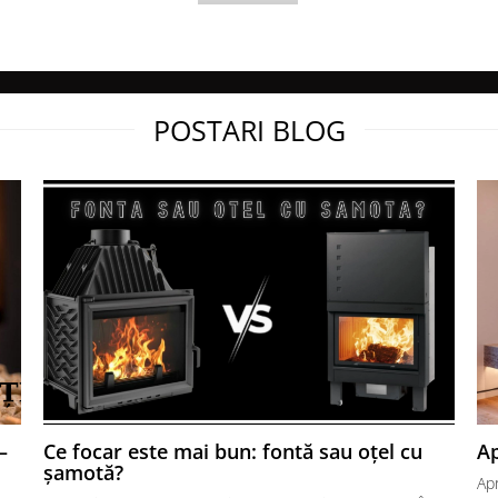
acesta este construit din
 primeasca un caracter original si
POSTARI BLOG
l construiesti inca?
ombinatie intre o camera de
inisata in negru. Minimalismul
ior. Semineul SIMPLE este un
oportiile perfecte si
uri vor crea o atmosfera
unic. Semineul finisat SIMPLE
i, iar frumoasa vedere a focului
a pe toata lumea. Produsul nostru
Box alb montat la clienti acasa
–
Ce focar este mai bun: fontă sau oțel cu
Ap
șamotă?
Ap
s! Nu ai mult timp si vrei sa