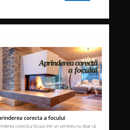
rinderea corecta a focului
Soba sau
rinderea corectă a focului într-un șemineu nu doar că
Atunci când 