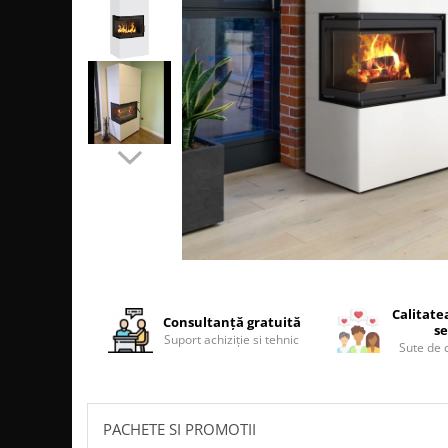
SOBE MOBILE TERACOTĂ
SEMINEE SUSPENDATE PE LEMNE
SOBE DE GĂTIT PE LEMNE
COSURI DE FUM
COSURI INOX PROFESIONALE
Schiedel Permeter Negru
Schiedel ICS inox
Cosuri de fum inox JEREMIAS
Cosuri de fum inox DARCO
COSURI DE FUM SCHIEDEL
Cos ceramic RONDO
Cos ceramic UNI
Calitate
Consultanță gratuită
se
COSURI DE FUM CERAMICE HOCH
Suport achiziție si tehnic
Sute de c
HOCH UNIVERSAL
HOCH UNIVERSAL EVO
HOCH INDUSTRIAL
PACHETE SI PROMOTII
COSURI CERAMICE LEIER