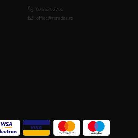
0756292792
office@remdar.ro