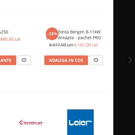
A250
Focar fonta Bergen 8-11kW
FOCAR FO
-28%
sticla dreapta - pachet PRO
Pa
.880,00 Lei
8.617,00 Lei
6.181,00 Lei
5
IANTE
ADAUGA IN COS
ADAUG