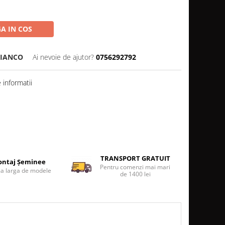
A IN COS
BIANCO
Ai nevoie de ajutor?
0756292792
informatii
TRANSPORT GRATUIT
ntaj Șeminee
Pentru comenzi mai mari
 larga de modele
de 1400 lei