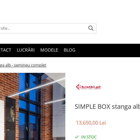
TACT
LUCRĂRI
MODELE
BLOG
a alb - semineu complet
SIMPLE BOX stanga al
13.690,00 Lei
IN STOC