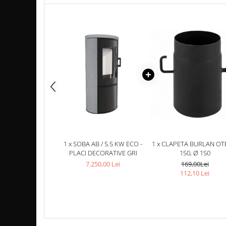
Coș de fum SMART
Coș de fum LSK
COSURI DE FUM CERAMICE KAMIN
HORN
ACCESORII COSURI DE FUM
Palarii cos de fum
USTENSILE CURATARE COS FUM
CENTRALE, SOBE & ȘEMINEE PE
PELEȚI
FOCARE / TERMOFOCARE PELEȚI
1 x SOBA AB / 5.5 KW ECO -
1 x CLAPETA BURLAN OT
SOBE ȘI TERMOSOBE PE PELETI
PLACI DECORATIVE GRI
150, Ø 150
7.250,00 Lei
169,00Lei
SOBE DE GATIT PE PELETI
112,10 Lei
CENTRALE PE PELETI
TUBULATURA EVACUARE PELETI
TUBULATURA PREMIUM PELETI FI 80
- SEMINEE / SOBE