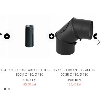
EL Ø
1 x BURLAN TABLA DE OTEL -
1 x COT BURLAN REGLABIL 0-
1 x BUR
50CM Ø 150, Ø 150
90 GR Ø 150, Ø 150
1
130,00Lei
190,00Lei
85,50 Lei
125,40 Lei