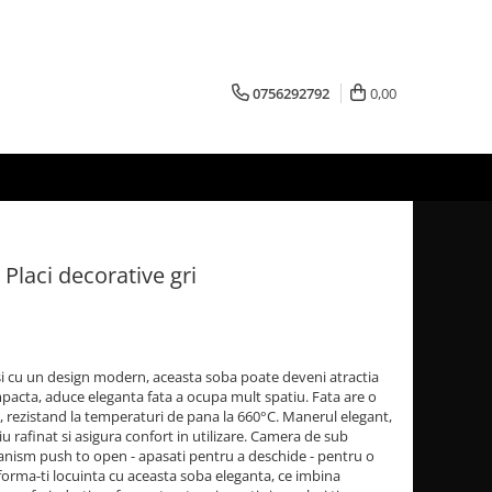
0756292792
0,00
Placi decorative gri
e si cu un design modern, aceasta soba poate deveni atractia
ompacta, aduce eleganta fata a ocupa mult spatiu. Fata are o
a, rezistand la temperaturi de pana la 660°C. Manerul elegant,
 rafinat si asigura confort in utilizare. Camera de sub
nism push to open - apasati pentru a deschide - pentru o
sforma-ti locuinta cu aceasta soba eleganta, ce imbina