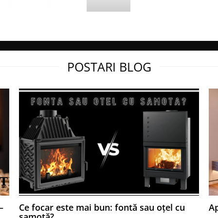
POSTARI BLOG
 sub forma de
:
:
u ardere:
un perete care
–
Ce focar este mai bun: fontă sau oțel cu
Ap
șamotă?