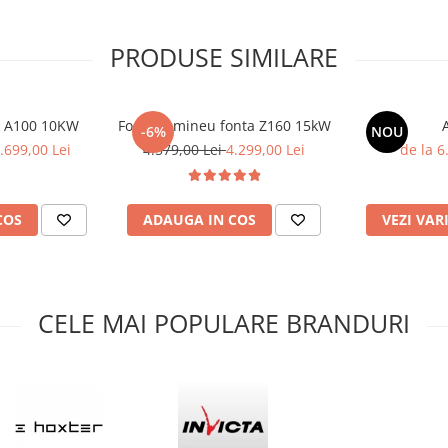
PRODUSE SIMILARE
u A100 10KW
Focar semineu fonta Z160 15kW
-6%
NOU
.699,00 Lei
4.579,00 Lei
4.299,00 Lei
de la 6
COS
ADAUGA IN COS
VEZI VAR
CELE MAI POPULARE BRANDURI