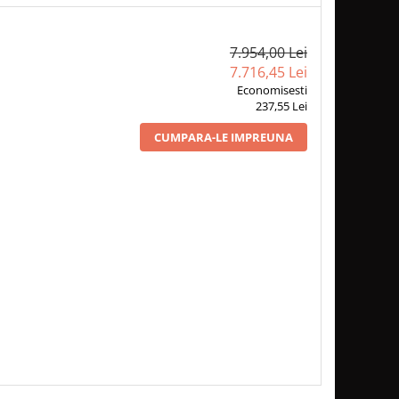
7.954,00 Lei
7.716,45 Lei
Economisesti
237,55 Lei
CUMPARA-LE IMPREUNA
LAN TABLA DE OTEL -
1 x FLANSA / ROZETA BURLAN
M Ø 150, Ø 150
Ø150, Ø 150
188,00Lei
27,00Lei
125,40 Lei
18,05 Lei