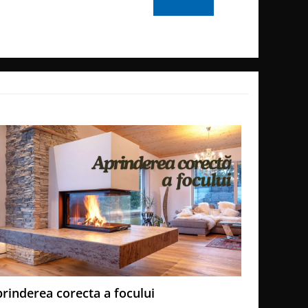
rinderea corecta a focului
Soba sau