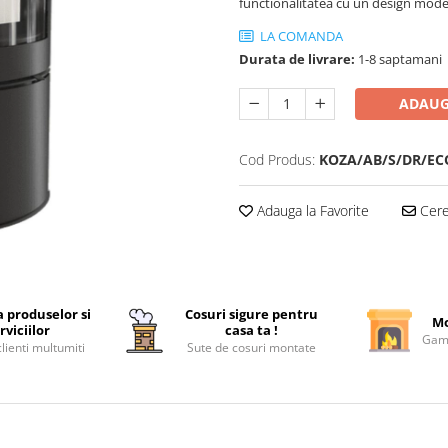
functionalitatea cu un design modern
LA COMANDA
Durata de livrare:
1-8 saptamani
ADAUG
Cod Produs:
KOZA/AB/S/DR/EC
Adauga la Favorite
Cere 
a produselor si
Cosuri sigure pentru
Mo
rviciilor
casa ta !
Gama
lienti multumiti
Sute de cosuri montate