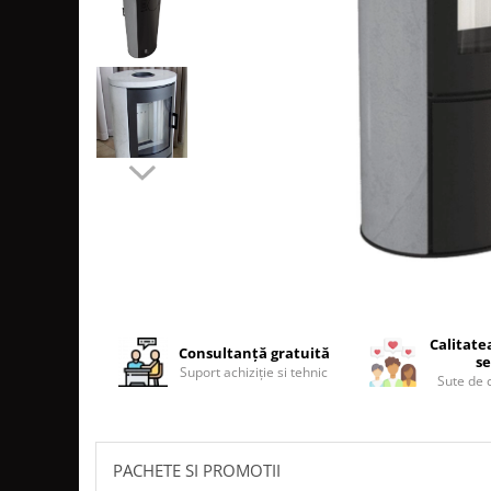
SOBE MOBILE TERACOTĂ
SEMINEE SUSPENDATE PE LEMNE
SOBE DE GĂTIT PE LEMNE
COSURI DE FUM
COSURI INOX PROFESIONALE
Schiedel Permeter Negru
Schiedel ICS inox
Cosuri de fum inox JEREMIAS
Cosuri de fum inox DARCO
COSURI DE FUM SCHIEDEL
Cos ceramic RONDO
Cos ceramic UNI
Calitate
Consultanță gratuită
se
COSURI DE FUM CERAMICE HOCH
Suport achiziție si tehnic
Sute de c
HOCH UNIVERSAL
HOCH UNIVERSAL EVO
HOCH INDUSTRIAL
PACHETE SI PROMOTII
COSURI CERAMICE LEIER