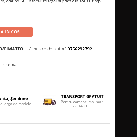
, oferindu-ti un focar atragtor si practic in acelasi timp.
A IN COS
O/FIMATTO
Ai nevoie de ajutor?
0756292792
informatii
TRANSPORT GRATUIT
ntaj Șeminee
Pentru comenzi mai mari
 larga de modele
de 1400 lei