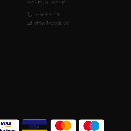
INCHIS , D: INCHIS
0756292792
office@remdar.ro