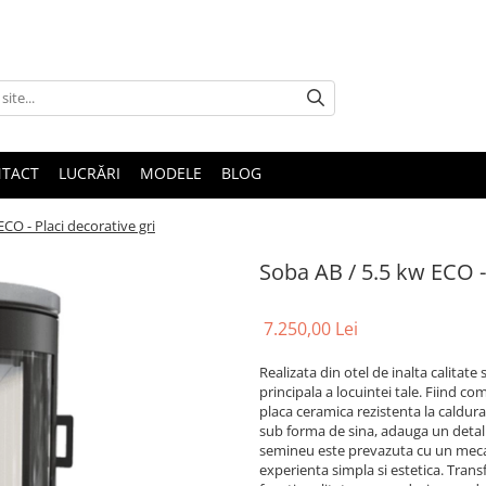
TACT
LUCRĂRI
MODELE
BLOG
CO - Placi decorative gri
Soba AB / 5.5 kw ECO - 
7.250,00 Lei
Realizata din otel de inalta calitat
principala a locuintei tale. Fiind c
placa ceramica rezistenta la caldur
sub forma de sina, adauga un detaliu
semineu este prevazuta cu un meca
experienta simpla si estetica. Tran