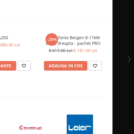
A250
Focar fonta Bergen 8-11kW
FOCAR FO
-28%
sticla dreapta - pachet PRO
Pa
.880,00 Lei
8.617,00 Lei
6.181,00 Lei
5
IANTE
ADAUGA IN COS
ADAUG