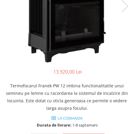
SOBE MOBILE TERACOTĂ
SEMINEE SUSPENDATE PE LEMNE
SOBE DE GĂTIT PE LEMNE
COSURI DE FUM
COSURI INOX PROFESIONALE
Schiedel Permeter Negru
Schiedel ICS inox
Cosuri de fum inox JEREMIAS
Cosuri de fum inox DARCO
13.920,00 Lei
COSURI DE FUM SCHIEDEL
Cos ceramic RONDO
Termofocarul Franek PW 12 imbina functionalitatile unui
Cos ceramic UNI
semineu pe lemne cu racordarea la sistemul de incalzire din
locuinta. Este dotat cu sticla generoasa ce permite o vedere
COSURI DE FUM CERAMICE HOCH
larga asupra focului.
HOCH UNIVERSAL
HOCH UNIVERSAL EVO
LA COMANDA
Durata de livrare:
1-8 saptamani
HOCH INDUSTRIAL
COSURI CERAMICE LEIER