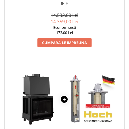
MONTAJ SEMINEU
BURLANE DE OTEL PREMIUM
14.532,00 Lei
Burlane fi 120
14.359,00 Lei
Burlane fi 130
Economisesti
173,00 Lei
Burlane fi 150
Burlane fi 160
CUMPARA-LE IMPREUNA
Burlane fi 180
Burlane fi 200
Burlane fi 220
Burlane fi 250
Reductii burlane
RECUPERATOARE DE CALDURA
ADEZIVI SI MORTARE
ACCESORII SPECIALE
SUPORT FOCAR
CENTRALE TERMICE
CENTRALE COMBUSTIBIL SOLID