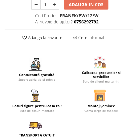
ADAUGA IN COS
Coș de fum SMART
Cod Produs:
FRANEK/PW/12/W
Coș de fum LSK
Ai nevoie de ajutor?
0756292792
COSURI DE FUM CERAMICE KAMIN
HORN
Adauga la Favorite
Cere informatii
ACCESORII COSURI DE FUM
Palarii cos de fum
USTENSILE CURATARE COS FUM
CENTRALE, SOBE & ȘEMINEE PE
Calitatea produselor si
PELEȚI
Consultanță gratuită
serviciilor
Suport achiziție si tehnic
FOCARE / TERMOFOCARE PELEȚI
Sute de clienti multumiti
SOBE ȘI TERMOSOBE PE PELETI
SOBE DE GATIT PE PELETI
Cosuri sigure pentru casa ta !
Montaj Șeminee
CENTRALE PE PELETI
Sute de cosuri montate
Gama larga de modele
TUBULATURA EVACUARE PELETI
TUBULATURA PREMIUM PELETI FI 80
TRANSPORT GRATUIT
- SEMINEE / SOBE