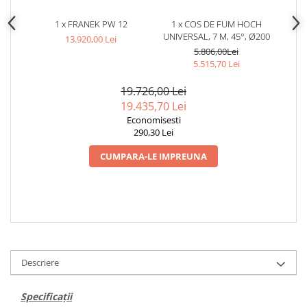
AUTOMATIZARI SI TERMOSTATE
1 x FRANEK PW 12
1 x COS DE FUM HOCH
UNIVERSAL, 7 M, 45°, Ø200
13.920,00 Lei
AUTOMATIZĂRI CAZANE
5.806,00Lei
PUFFERE
5.515,70 Lei
Boilere
19.726,00 Lei
ACCESORII ȘEMINEE ȘI
19.435,70 Lei
ÎNTREȚINERE
Economisesti
290,30 Lei
Ustensile seminee și sobe
Usi de semineu
CUMPARA-LE IMPREUNA
Curatare si intretinere
Suporturi pentru lemne
Accesorii montaj si racordare
GRILE SI PIESE DE DE VENTILAȚIE
GRILE AERISIRE SEMINEE
Descriere
GRILE ALBE
Specificații
GRILE NEGRE / GRAFIT