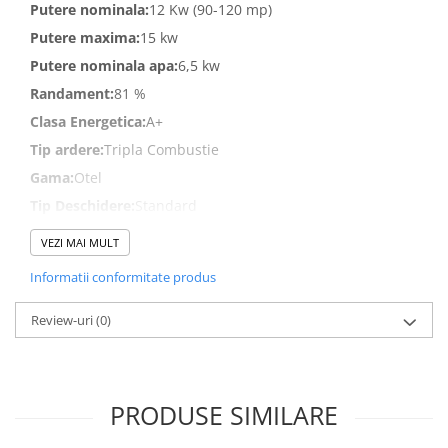
Putere nominala:
12 Kw (90-120 mp)
GRILE CREM
GRATARE SI CUPTOARE
Putere maxima:
15 kw
BIG GREEN EGG
Putere nominala apa:
6,5 kw
Randament:
81 %
ACCESORII SI USTENSILE BGE
GRATARE PE LEMNE CU PLITA
Clasa Energetica:
A+
Tip ardere:
Tripla Combustie
GRATARE PREMIUM WEBER
Gama:
Otel
GRATARE ELECTRICE
Tip Deschidere:
Standard
GRĂTARE PE GAZ
Tip Sticla:
Standard
GRATARE CERAMICE
VEZI MAI MULT
Vizibilitate sticla:
642x480 mm
CUPTOARE PIZZA
Informatii conformitate produs
Diametru evacuare:
200 mm
GRATARE PREFABRICATE SI
Rezervor:
32 l
Review-uri
(0)
CUPTOARE MODULARE
Lungime lemn:
50 mm
GRĂTARE SIMPLE
Combustibil:
Lemne
GRĂTARE COMPLEXE CU CUPTOR
Temperatura:
230 C
PRODUSE SIMILARE
CUPTOARE MODULARE
Greutate:
348 Kg
AFUMĂTORI