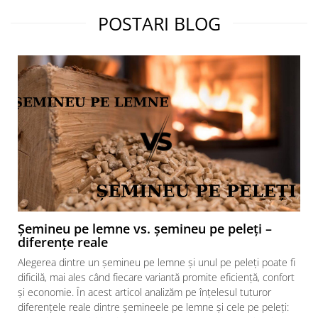
150 mm
Tirajul necesar:
POSTARI BLOG
12 ? 2 Pa
Racord admisie aer pentru
ardere:
100 mm
Distanta minima fata de un
perete care nu este inflamabil:
400 mm
Varianta focar:
Cu usa cu decor modern
Material exterior:
Șemineu pe lemne vs. șemineu pe peleți –
Otel
diferențe reale
Suprafata incalzita:
Alegerea dintre un șemineu pe lemne și unul pe peleți poate fi
60-80m2 (h = 2.5-2.8m) - in functie
dificilă, mai ales când fiecare variantă promite eficiență, confort
de izolatia casei
și economie. În acest articol analizăm pe înțelesul tuturor
Utilizare:
diferențele reale dintre șemineele pe lemne și cele pe peleți: