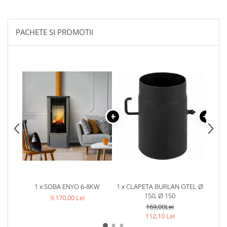
PACHETE SI PROMOTII
1 x SOBA ENYO 6-8KW
1 x CLAPETA BURLAN OTEL Ø
1 x B
150, Ø 150
9.170,00 Lei
169,00Lei
112,10 Lei