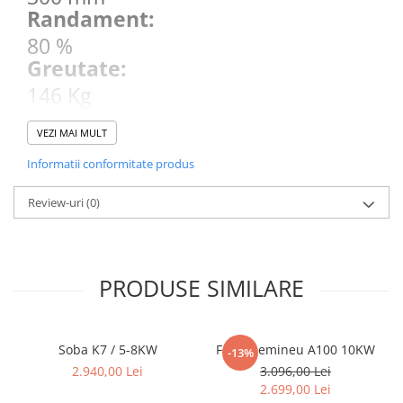
Randament:
80 %
Greutate:
146 Kg
Material interior:
VEZI MAI MULT
Samota
Putere maxima:
Informatii conformitate produs
8
Review-uri
(0)
Clasa Energetica:
A+
Garantie:
PRODUSE SIMILARE
5 ani
Tip soba:
Incalzire aer
Soba K7 / 5-8KW
Focar semineu A100 10KW
-13%
Tip Deschidere:
2.940,00 Lei
3.096,00 Lei
Standard
2.699,00 Lei