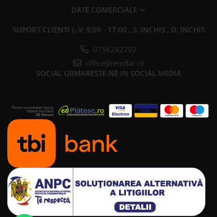
DATE COMERCIALE
SUPORT CLIENTI
L-V: 9:00 - 17:00 , S: INCHIS , D: INCHIS
0756292792
office@remdar.ro
SOCIAL
URMARESTE-NE IN SOCIAL MEDIA