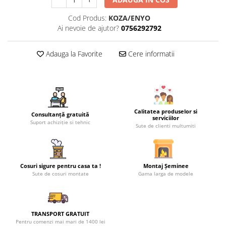
Cod Produs:
KOZA/ENYO
Ai nevoie de ajutor?
0756292792
Adauga la Favorite
Cere informatii
Calitatea produselor si
Consultanță gratuită
serviciilor
Suport achiziție si tehnic
Sute de clienti multumiti
Cosuri sigure pentru casa ta !
Montaj Șeminee
Sute de cosuri montate
Gama larga de modele
TRANSPORT GRATUIT
Pentru comenzi mai mari de 1400 lei