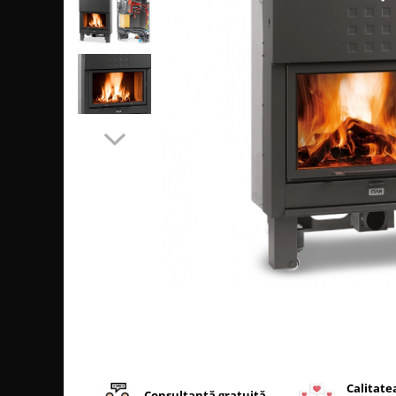
SOBE MOBILE TERACOTĂ
SEMINEE SUSPENDATE PE LEMNE
SOBE DE GĂTIT PE LEMNE
COSURI DE FUM
COSURI INOX PROFESIONALE
Schiedel Permeter Negru
Schiedel ICS inox
Cosuri de fum inox JEREMIAS
Cosuri de fum inox DARCO
COSURI DE FUM SCHIEDEL
Cos ceramic RONDO
Cos ceramic UNI
COSURI DE FUM CERAMICE HOCH
HOCH UNIVERSAL
HOCH UNIVERSAL EVO
HOCH INDUSTRIAL
Calitate
COSURI CERAMICE LEIER
Consultanță gratuită