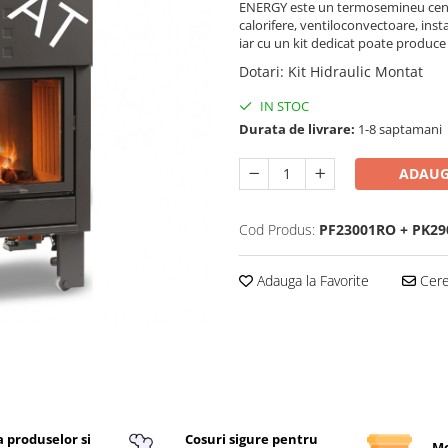
ENERGY este un termosemineu centra
calorifere, ventiloconvectoare, inst
iar cu un kit dedicat poate produce
Dotari
:
Kit Hidraulic Montat
IN STOC
Durata de livrare:
1-8 saptamani
ADAUG
Cod Produs:
PF23001RO + PK29
Adauga la Favorite
Cere 
a produselor si
Cosuri sigure pentru
Mo