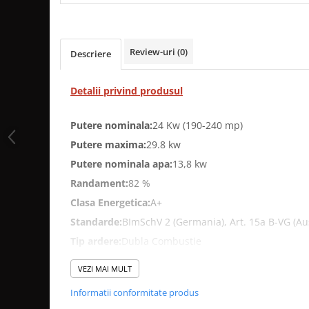
MONTAJ SEMINEU
BURLANE DE OTEL PREMIUM
Burlane fi 120
Review-uri
(0)
Descriere
Burlane fi 130
Burlane fi 150
Detalii privind produsul
Burlane fi 160
Burlane fi 180
Putere nominala:
24 Kw (190-240 mp)
Burlane fi 200
Putere maxima:
29.8 kw
Burlane fi 220
Putere nominala apa:
13,8 kw
Burlane fi 250
Randament:
82 %
Reductii burlane
Clasa Energetica:
A+
RECUPERATOARE DE CALDURA
Standarde:
BImSchV 2 (Germania), Art. 15a B-VG (Aus
ADEZIVI SI MORTARE
Tip ardere:
Dubla Combustie
ACCESORII SPECIALE
Gama:
Otel + Samota
SUPORT FOCAR
VEZI MAI MULT
Tip Deschidere:
Verticala
CENTRALE TERMICE
Informatii conformitate produs
Tip Sticla:
Standard
CENTRALE COMBUSTIBIL SOLID