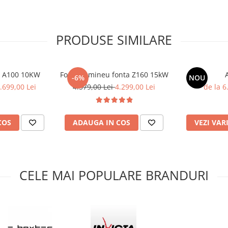
PRODUSE SIMILARE
u A100 10KW
Focar semineu fonta Z160 15kW
-6%
NOU
.699,00 Lei
4.579,00 Lei
4.299,00 Lei
de la 6
COS
ADAUGA IN COS
VEZI VAR
idicata de carbon pentru o
CELE MAI POPULARE BRANDURI
 si rezistenta termica de
ta procesului de uscare
e la temperaturi foarte