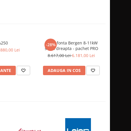
A250
Focar fonta Bergen 8-11kW
FOCAR FO
-28%
sticla dreapta - pachet PRO
Pa
.880,00 Lei
8.617,00 Lei
6.181,00 Lei
5
IANTE
ADAUGA IN COS
ADAUG