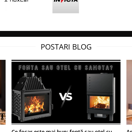
oriu: - presiune maxima de
ece: 1-1.2 bar. - 2x supape
aerisitoare pe focar. -
 - serpentina de racire se
 din volumul de apa din
POSTARI BLOG
s.
toriu: - vas expansiune
ur sistem) si necesita
n placi (vezi optiuni
metalic.
ne si penru a impedica
rior
perarea suplimentara a
–
Ce focar este mai bun: fontă sau oțel cu
Ap