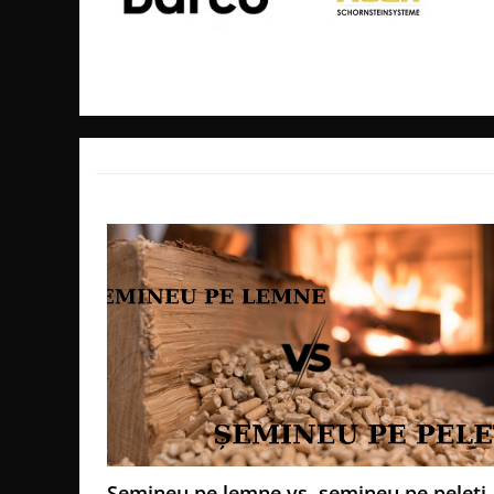
GRILE CREM
Mod de instalare:
GRATARE SI CUPTOARE
- Se instaleaza in circuit inchis si necesita obligat
BIG GREEN EGG
lucru de 2 bar. - presiune maxima de incarcare la r
ACCESORII SI USTENSILE BGE
de presiune instalate de max. 2,5 bar pe focar. - 2x 
GRATARE PE LEMNE CU PLITA
supapa termica de 97 grade pe serpentina de racire
monteaza obligatoriu - vas de expansiune min. 10%
GRATARE PREMIUM WEBER
instalatie. - vana de amestec (cu trei cai) sau bypas
GRATARE ELECTRICE
- Se instaleaza in circuit deschid si necesita obliga
GRĂTARE PE GAZ
deschis cu plutitor metalic.
GRATARE CERAMICE
- Se instaleaza in circuit deschid+inchis (cel mai sig
obligatoriu: - kit hidraulic cu pompe si schimbator i
CUPTOARE PIZZA
suplimentare) - vas expansiune deschis cu plutitor 
GRATARE PREFABRICATE SI
Extrase:
CUPTOARE MODULARE
- Clapeta de tiraj pentru un consum scazut de lem
GRĂTARE SIMPLE
suprasolicitarea focarului.
GRĂTARE COMPLEXE CU CUPTOR
- Optional focarul poate fi racordat la aerul din exte
CUPTOARE MODULARE
- Prevazut cu tevi, in conul focarului, pentru recu
AFUMĂTORI
Șemineu pe lemne vs. șemineu pe peleți 