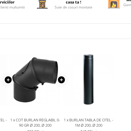
rviciilor
casa ta !
Gama
lienti multumiti
Sute de cosuri montate
EL -
1 x COT BURLAN REGLABIL 0-
1 x BURLAN TABLA DE OTEL -
90 GR Ø 200, Ø 200
1M Ø 200, Ø 200