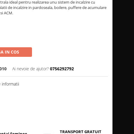
la ideal pentru realizarea unu sistem de incalzire cu
alatii de incalzire in pardoseala, boilere, puffere de acumulare
 si ACM.
A IN COS
010
Ai nevoie de ajutor?
0756292792
informatii
TRANSPORT GRATUIT
ntaj Șeminee