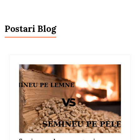
Focar cu sticla pe doua laturi, prevazut cu deschidere verticala,
prin glisarea usii, oferind un plus de confort acestuia. Usa este
prevazuta si cu deschidere standard, orizontala, pentru o
curatare usoara a sticlei. Focarul este echipat la nivelul conului
Postari Blog
cu sistem de recuperare a caldurii, compus dintr-o teava
orizontala ce preia din caldura gazelor de evacuare, crescand
eficienta acestuia. Datorita samotei de la interior si a
sistemului de tripla combustie, procesul de ardere al lemnului
este mai eficient si mai economic. Focarul este dotat cu
racord reglabil la 360 grade, pentru a facilita racordarea
acestuia la cosul de fum.