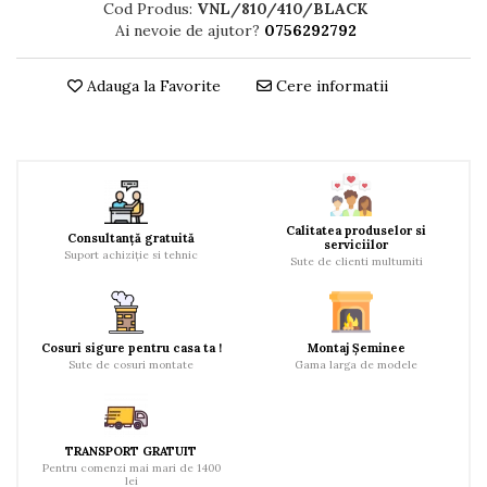
Cod Produs:
VNL/810/410/BLACK
Ai nevoie de ajutor?
0756292792
Adauga la Favorite
Cere informatii
Calitatea produselor si
Consultanță gratuită
serviciilor
Suport achiziție si tehnic
Sute de clienti multumiti
Cosuri sigure pentru casa ta !
Montaj Șeminee
Sute de cosuri montate
Gama larga de modele
TRANSPORT GRATUIT
Pentru comenzi mai mari de 1400
lei