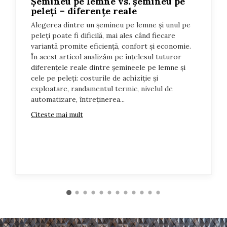
Șemineu pe lemne vs. șemineu pe
peleți – diferențe reale
Alegerea dintre un șemineu pe lemne și unul pe
peleți poate fi dificilă, mai ales când fiecare
variantă promite eficiență, confort și economie.
În acest articol analizăm pe înțelesul tuturor
diferențele reale dintre șemineele pe lemne și
cele pe peleți: costurile de achiziție și
exploatare, randamentul termic, nivelul de
automatizare, întreținerea...
Citeste mai mult