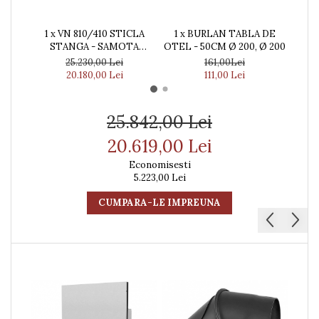
1 x VN 810/410 STICLA
1 x BURLAN TABLA DE
1 x 
STANGA - SAMOTA
OTEL - 50CM Ø 200, Ø 200
0-
NEAGRA
25.230,00 Lei
161,00Lei
20.180,00 Lei
111,00 Lei
25.842,00 Lei
20.619,00 Lei
Economisesti
5.223,00 Lei
CUMPARA-LE IMPREUNA