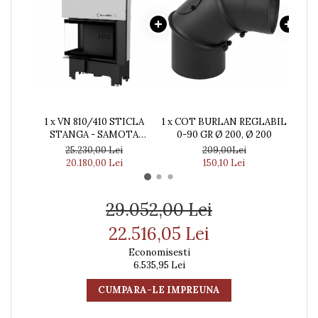
1 x VN 810/410 STICLA
1 x COT BURLAN REGLABIL
1 
STANGA - SAMOTA
0-90 GR Ø 200, Ø 200
OTEL
NEAGRA
25.230,00 Lei
209,00Lei
20.180,00 Lei
150,10 Lei
29.052,00 Lei
22.516,05 Lei
Economisesti
6.535,95 Lei
CUMPARA-LE IMPREUNA