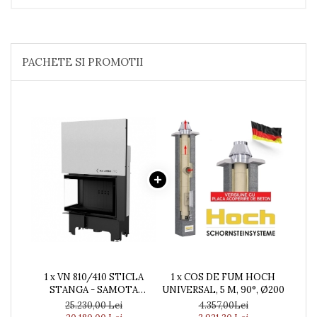
PACHETE SI PROMOTII
1 x VN 810/410 STICLA
1 x COS DE FUM HOCH
STANGA - SAMOTA
UNIVERSAL, 5 M, 90°, Ø200
NEAGRA
25.230,00 Lei
4.357,00Lei