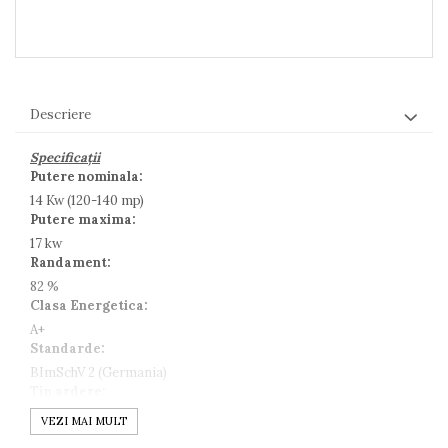
Descriere
Specificații
Putere nominala:
14 Kw (120-140 mp)
Putere maxima:
17 kw
Randament:
82 %
Clasa Energetica:
A+
Standarde:
BImSchV 2 (Germania)
Tip ardere:
Tripla combustie
VEZI MAI MULT
Gama: