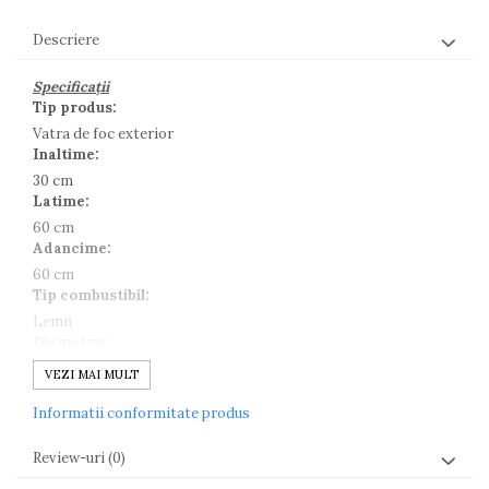
Descriere
Specificații
Tip produs:
Vatra de foc exterior
Inaltime:
30 cm
Latime:
60 cm
Adancime:
60 cm
Tip combustibil:
Lemn
Diametru:
60 cm
VEZI MAI MULT
Material:
Informatii conformitate produs
Otel Corten
Grosime material:
Review-uri
(0)
2 mm
Greutate: