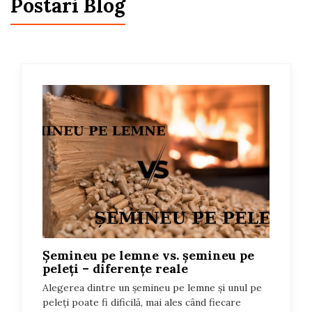
Postari Blog
Șemineu pe lemne vs. șemineu pe
peleți – diferențe reale
Alegerea dintre un șemineu pe lemne și unul pe
peleți poate fi dificilă, mai ales când fiecare