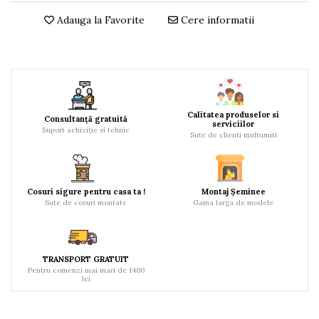
Adauga la Favorite
Cere informatii
Calitatea produselor si
Consultanță gratuită
serviciilor
Suport achiziție si tehnic
Sute de clienti multumiti
Cosuri sigure pentru casa ta !
Montaj Șeminee
Sute de cosuri montate
Gama larga de modele
TRANSPORT GRATUIT
Pentru comenzi mai mari de 1400
lei