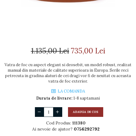
SOBE MOBILE TERACOTĂ
HOCH INDUSTRIAL
GRĂTARE COMPLEXE CU CUPTOR
CALDURA
COSURI CERAMICE LEIER
SEMINEE SUSPENDATE PE
CUPTOARE MODULARE
ADEZIVI SI MORTARE
LEMNE
Coș de fum SMART
AFUMĂTORI
ACCESORII SPECIALE
Coș de fum LSK
SOBE CU PLITĂ
SOBE DE GĂTIT PE LEMNE
COSURI DE FUM CERAMICE
BLATURI DE LUCRU
SUPORT FOCAR
KAMIN HORN
CIAUNE & VASE DE GĂTIT
1.135,00 Lei
735,00 Lei
ACCESORII COSURI DE FUM
ACCESORII GRATARE
Palarii cos de fum
USTENSILE GATIT GRATAR
Vatra de foc cu aspect elegant si deosebit, un model robust, realizat
USTENSILE CURATARE COS
manual din materiale de calitate superioara in Europa. Serile reci
FUM
petrecuta in gradina alaturi de cei dragi vor fi de neuitat cu aceasta
vatra de foc exterior.
LA COMANDA
Durata de livrare:
1-8 saptamani
ADAUGA IN COS
Cod Produs:
111380
Ai nevoie de ajutor?
0756292792