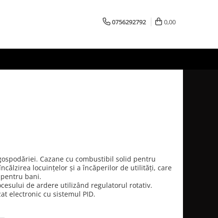
0756292792
0,00
gospodăriei. Cazane cu combustibil solid pentru
ălzirea locuințelor și a încăperilor de utilități, care
pentru bani.
cesului de ardere utilizând regulatorul rotativ.
zat electronic cu sistemul PID.