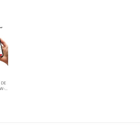
 DE
DW-
JOS,