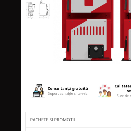
SOBE MOBILE TERACOTĂ
SEMINEE SUSPENDATE PE LEMNE
SOBE DE GĂTIT PE LEMNE
COSURI DE FUM
COSURI INOX PROFESIONALE
Schiedel Permeter Negru
Schiedel ICS inox
Cosuri de fum inox JEREMIAS
Cosuri de fum inox DARCO
COSURI DE FUM SCHIEDEL
Cos ceramic RONDO
Calitate
Consultanță gratuită
se
Cos ceramic UNI
Suport achiziție si tehnic
Sute de c
COSURI DE FUM CERAMICE HOCH
HOCH UNIVERSAL
HOCH UNIVERSAL EVO
PACHETE SI PROMOTII
HOCH INDUSTRIAL
COSURI CERAMICE LEIER