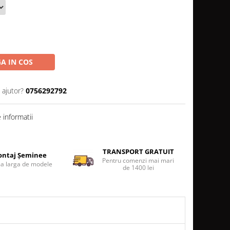
A IN COS
 ajutor?
0756292792
informatii
TRANSPORT GRATUIT
ntaj Șeminee
Pentru comenzi mai mari
 larga de modele
de 1400 lei