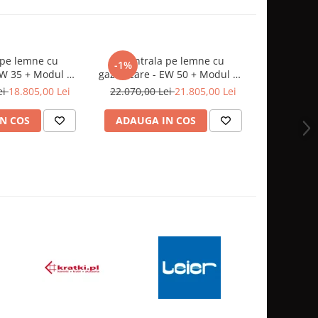
 pe lemne cu
Centrala pe lemne cu
WARMLINE 
-1%
-10%
EW 35 + Modul WI-
gazeificare - EW 50 + Modul WI-
Cazan pe
FI
FI
ei
18.805,00 Lei
22.070,00 Lei
21.805,00 Lei
8.552,0
N COS
ADAUGA IN COS
ADAUG