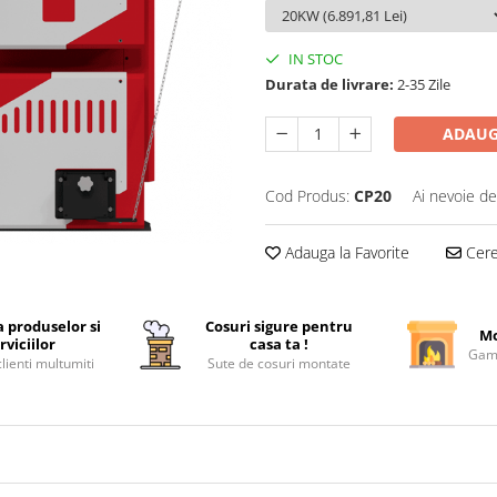
IN STOC
Durata de livrare:
2-35 Zile
ADAUG
Cod Produs:
CP20
Ai nevoie de
Adauga la Favorite
Cere 
a produselor si
Cosuri sigure pentru
Mo
rviciilor
casa ta !
Gama
lienti multumiti
Sute de cosuri montate