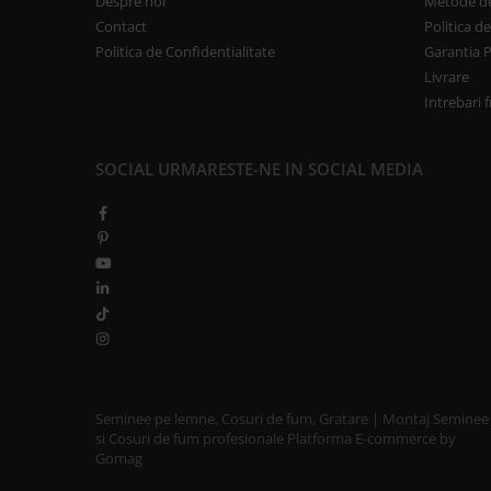
Despre noi
Metode de
SOBE CU PLITĂ
Contact
Politica d
BLATURI DE LUCRU
Politica de Confidentialitate
Garantia 
CIAUNE & VASE DE GĂTIT
Livrare
Intrebari 
ACCESORII GRATARE
USTENSILE GATIT GRATAR
TERASĂ ȘI GRĂDINĂ
SOCIAL
URMARESTE-NE IN SOCIAL MEDIA
VETRE FOC EXTERIOR
INCALZITOARE TERASA CU GAZ
INCALZITOARE TERASA CU PELETI
SOBE DE EXTERIOR
BUCĂTĂRII EXTERIOARE
INSTALAȚII TERMICE
PUFFERE
Seminee pe lemne, Cosuri de fum, Gratare | Montaj Seminee
Boilere
si Cosuri de fum profesionale
Platforma E-commerce by
Gomag
PURIFICAREA AERULUI