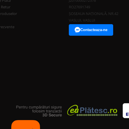
 Plata
J2010000272378
e Retur
RO27691749
Produselor
ȘOSEAUA NAȚIONALĂ, NR.42
VASLUI, VASLUI
frecvente
Contacteaza-ne