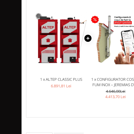
Coș de fum SMART
Coș de fum LSK
COSURI DE FUM CERAMICE KAMIN
HORN
ACCESORII COSURI DE FUM
Palarii cos de fum
USTENSILE CURATARE COS FUM
CENTRALE, SOBE & ȘEMINEE PE
PELEȚI
1 x ALTEP CLASSIC PLUS
1 x CONFIGURATOR COS
FOCARE / TERMOFOCARE PELEȚI
FUM INOX – JEREMIAS 
6.891,81 Lei
SOBE ȘI TERMOSOBE PE PELETI
ECO, Ø180, 90°, 5 M,
4.646,00Lei
SUSPENDAT - SCURGERE 
4.413,70 Lei
SOBE DE GATIT PE PELETI
PALARIE STANDARD
CENTRALE PE PELETI
TUBULATURA EVACUARE PELETI
TUBULATURA PREMIUM PELETI FI 80
- SEMINEE / SOBE