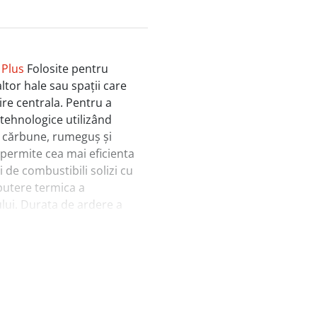
 Plus
Folosite pentru
altor hale sau spații care
zire centrala. Pentru a
 tehnologice utilizând
n, cărbune, rumeguș și
 permite cea mai eficienta
ri de combustibili solizi cu
putere termica a
lui. Durata de ardere a
combustibili și calitatea
te. Alimentarea cazanului
li solizi.
ă datorită tirajului de aer