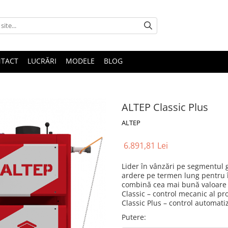
TACT
LUCRĂRI
MODELE
BLOG
ALTEP Classic Plus
ALTEP
6.891,81 Lei
Lider în vânzări pe segmentul 
ardere pe termen lung pentru înc
combină cea mai bună valoare 
Classic – control mecanic al pro
Classic Plus – control automati
Putere
: