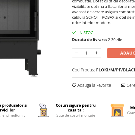
combustie. Dotat cu sticla decorat
vizibilitate optima a flacarilor si 
avansat de aerare asigura combusti
caldura SCHOTT ROBAX si otel de inal
orice interior modern.
IN STOC
Durata de livrare:
2-30 zile
ADAUG
Cod Produs:
FLOKI/M/PF/BLAC
Adauga la Favorite
Cere 
a produselor si
Cosuri sigure pentru
Mo
rviciilor
casa ta !
Gama
lienti multumiti
Sute de cosuri montate