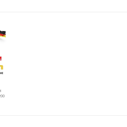
H
200