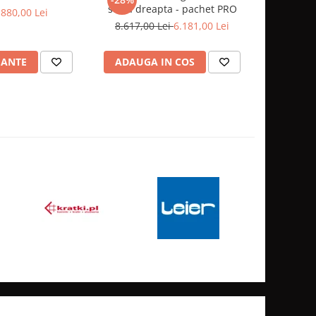
sticla dreapta - pachet PRO
Pa
.880,00 Lei
8.617,00 Lei
6.181,00 Lei
5
IANTE
ADAUGA IN COS
ADAUG