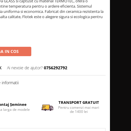
iva GLASS si captusit cu material TERMOTEC, ofera o
mentine temperatura pentru o ardere eficienta. Sistemul
a uniforma si economica. Fabricat din ceramica rezistenta la
ta calitate, Flotek este o alegere sigura si ecologica pentru
A IN COS
K
Ai nevoie de ajutor?
0756292792
informatii
TRANSPORT GRATUIT
ntaj Șeminee
Pentru comenzi mai mari
 larga de modele
de 1400 lei