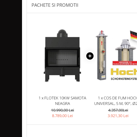
PACHETE SI PROMOTII
Coș de fum SMART
Coș de fum LSK
COSURI DE FUM CERAMICE KAMIN
HORN
ACCESORII COSURI DE FUM
Palarii cos de fum
USTENSILE CURATARE COS FUM
CENTRALE, SOBE & ȘEMINEE PE
PELEȚI
FOCARE / TERMOFOCARE PELEȚI
SOBE ȘI TERMOSOBE PE PELETI
1 x FLOTEK 10KW SAMOTA
1 x COS DE FUM HOC
SOBE DE GATIT PE PELETI
NEAGRA
UNIVERSAL, 5 M, 90°, Ø
CENTRALE PE PELETI
10.990,00 Lei
4.357,00Lei
8.789,00 Lei
3.921,30 Lei
TUBULATURA EVACUARE PELETI
TUBULATURA PREMIUM PELETI FI 80
- SEMINEE / SOBE