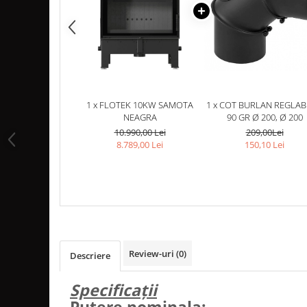
MONTAJ SEMINEU
BURLANE DE OTEL PREMIUM
Burlane fi 120
Burlane fi 130
Burlane fi 150
Burlane fi 160
1 x FLOTEK 10KW SAMOTA
1 x COT BURLAN REGLABI
Burlane fi 180
NEAGRA
90 GR Ø 200, Ø 200
Burlane fi 200
10.990,00 Lei
209,00Lei
8.789,00 Lei
150,10 Lei
Burlane fi 220
Burlane fi 250
Reductii burlane
RECUPERATOARE DE CALDURA
ADEZIVI SI MORTARE
ACCESORII SPECIALE
Review-uri
(0)
Descriere
SUPORT FOCAR
Specificații
CENTRALE TERMICE
Putere nominala:
CENTRALE COMBUSTIBIL SOLID