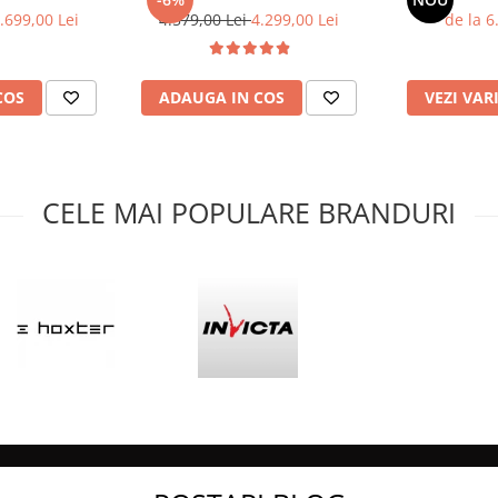
.699,00 Lei
4.579,00 Lei
4.299,00 Lei
de la 6
COS
ADAUGA IN COS
VEZI VAR
:
CELE MAI POPULARE BRANDURI
e:
x ≤ 20%)