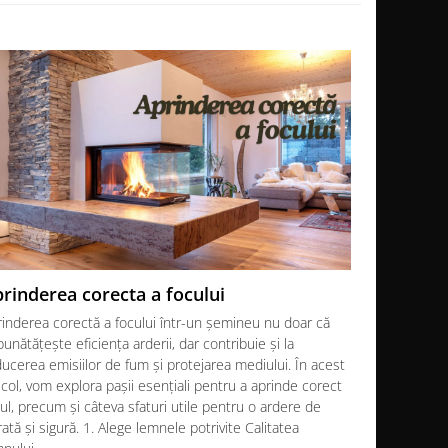
rinderea corecta a focului
Soba sau
rinderea corectă a focului într-un șemineu nu doar că
Atunci când 
unătățește eficiența arderii, dar contribuie și la
noi se confr
ucerea emisiilor de fum și protejarea mediului. În acest
Fiecare opți
icol, vom explora pașii esențiali pentru a aprinde corect
decizia final
ul, precum și câteva sfaturi utile pentru o ardere de
În acest art
ată și sigură. 1. Alege lemnele potrivite Calitatea
sisteme de î