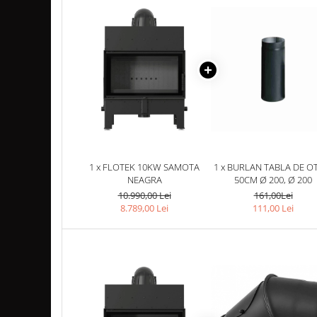
TUBULATURA PREMIUM PELETI
FI100 - SEMINEE / SOBE
SEMINEE DECORATIVE
SEMINEE ELECTRICE
SEMINEE CU LUMANARI
BIO ȘEMINEE
BIOSEMINEE MOBILE
BIOSEMINEE DE PERETE
BIOSEMINEE TIP PORTAL
1 x FLOTEK 10KW SAMOTA
1 x BURLAN TABLA DE OT
NEAGRA
50CM Ø 200, Ø 200
SEMINEE & VETRE EXTERIOR
10.990,00 Lei
161,00Lei
ȘEMINEE PE GAZ
8.789,00 Lei
111,00 Lei
FOCARE PE GAZ STANDARD
FOCARE PE GAZ PREMIUM
FOCARE SI SEMINEE GAZ EXTERIOR
MATERIALE DE CONSTRUCȚII
SILICAT DE CALCIU - PLĂCI PENTRU