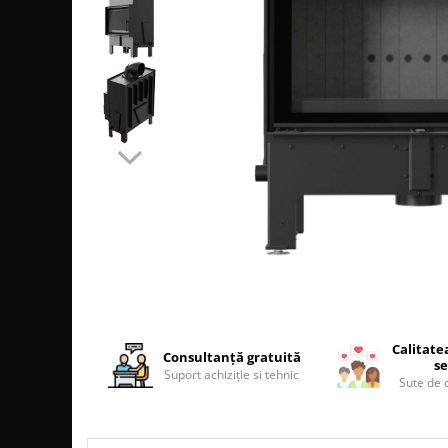
SOBE MOBILE TERACOTĂ
SEMINEE SUSPENDATE PE LEMNE
SOBE DE GĂTIT PE LEMNE
COSURI DE FUM
COSURI INOX PROFESIONALE
Schiedel Permeter Negru
Schiedel ICS inox
Cosuri de fum inox JEREMIAS
Cosuri de fum inox DARCO
COSURI DE FUM SCHIEDEL
Cos ceramic RONDO
Cos ceramic UNI
COSURI DE FUM CERAMICE HOCH
Calitate
Consultanță gratuită
se
HOCH UNIVERSAL
Suport achiziție si tehnic
Sute de c
HOCH UNIVERSAL EVO
HOCH INDUSTRIAL
COSURI CERAMICE LEIER