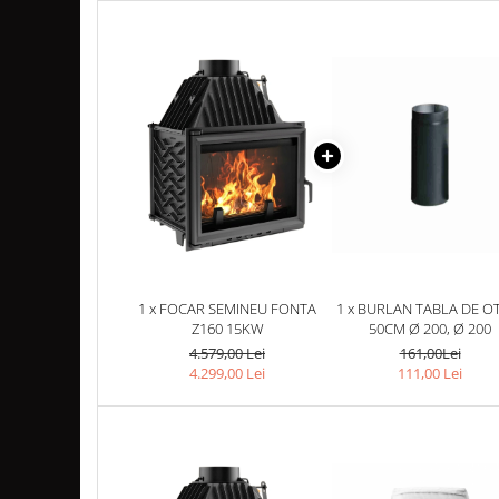
TUBULATURA PREMIUM PELETI
FI100 - SEMINEE / SOBE
SEMINEE DECORATIVE
SEMINEE ELECTRICE
SEMINEE CU LUMANARI
BIO ȘEMINEE
BIOSEMINEE MOBILE
BIOSEMINEE DE PERETE
BIOSEMINEE TIP PORTAL
SEMINEE & VETRE EXTERIOR
1 x FOCAR SEMINEU FONTA
1 x BURLAN TABLA DE OT
ȘEMINEE PE GAZ
Z160 15KW
50CM Ø 200, Ø 200
4.579,00 Lei
161,00Lei
FOCARE PE GAZ STANDARD
4.299,00 Lei
111,00 Lei
FOCARE PE GAZ PREMIUM
FOCARE SI SEMINEE GAZ EXTERIOR
MATERIALE DE CONSTRUCȚII
SILICAT DE CALCIU - PLĂCI PENTRU