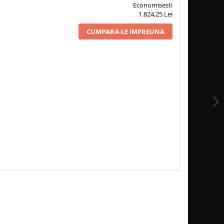
Economisesti
1.824,25 Lei
CUMPARA-LE IMPREUNA
 BURLAN REGLABIL 0-
1 x BURLAN TABLA DE OTEL -
16 x PLACI CONSTRU
GR Ø 200, Ø 200
1M Ø 200, Ø 200
SEMINEU ENCLOSURE
25MM-60, 30MM
209,00Lei
242,00Lei
190,00Lei
150,10 Lei
161,50 Lei
112,10 Lei