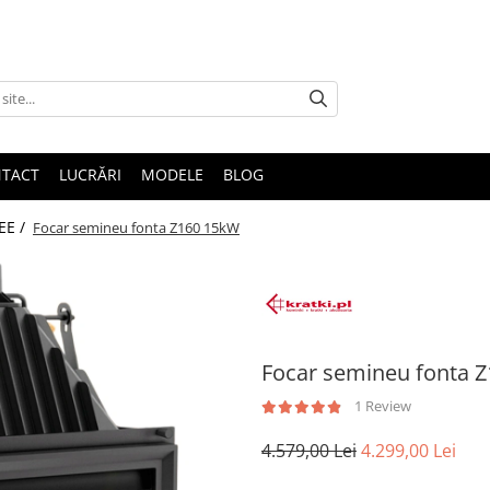
TACT
LUCRĂRI
MODELE
BLOG
EE /
Focar semineu fonta Z160 15kW
Focar semineu fonta 
1 Review
4.579,00 Lei
4.299,00 Lei