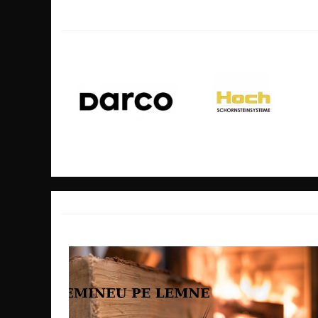
acestuia, pentru a creste eficienta focarului p
SOBE CU PLITĂ
contact cu aerul si a prelungirii traseului gaz
BLATURI DE LUCRU
este cel mai apreciat focar din catalogul nostr
CIAUNE & VASE DE GĂTIT
generoase si a raportului foarte bun calitate-p
ACCESORII GRATARE
USTENSILE GATIT GRATAR
TERASĂ ȘI GRĂDINĂ
Mai multe informatii privind produsul
VETRE FOC EXTERIOR
Utilizarea la maxim a energiei
Obtinerea de caldura maxima datorita lamelel
INCALZITOARE TERASA CU GAZ
amplasate in cantitate foarte mare pe toti peret
INCALZITOARE TERASA CU PELETI
Traseul fumului spre evacuare va fi extins cu a
SOBE DE EXTERIOR
amplasat in conul focarului pentru un schimb
BUCĂTĂRII EXTERIOARE
Eficienta crescuta a focarului cu ajutorul con
in partea inferioara, astfel avand un control 
INSTALAȚII TERMICE
procesului de ardere.
PUFFERE
Echipat cu clapeta de control a tirajului pentru
Boilere
maxim a focarului si pentru a obtine un cons
PURIFICAREA AERULUI
lemne.