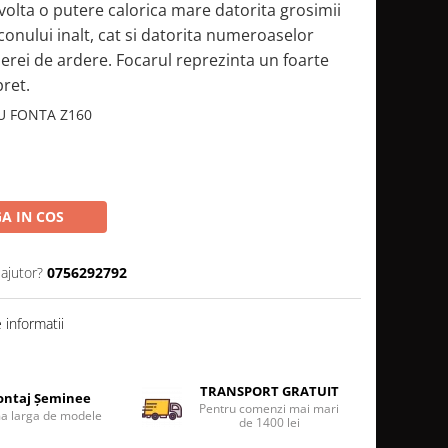
olta o putere calorica mare datorita grosimii
 conului inalt, cat si datorita numeroaselor
erei de ardere. Focarul reprezinta un foarte
pret.
U FONTA Z160
A IN COS
 ajutor?
0756292792
informatii
TRANSPORT GRATUIT
ntaj Șeminee
Pentru comenzi mai mari
 larga de modele
de 1400 lei