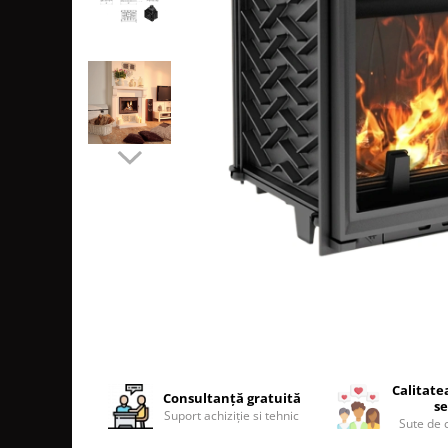
SOBE MOBILE TERACOTĂ
SEMINEE SUSPENDATE PE LEMNE
SOBE DE GĂTIT PE LEMNE
COSURI DE FUM
COSURI INOX PROFESIONALE
Schiedel Permeter Negru
Schiedel ICS inox
Cosuri de fum inox JEREMIAS
Cosuri de fum inox DARCO
COSURI DE FUM SCHIEDEL
Cos ceramic RONDO
Cos ceramic UNI
COSURI DE FUM CERAMICE HOCH
HOCH UNIVERSAL
Calitate
HOCH UNIVERSAL EVO
Consultanță gratuită
se
Suport achiziție si tehnic
HOCH INDUSTRIAL
Sute de c
COSURI CERAMICE LEIER