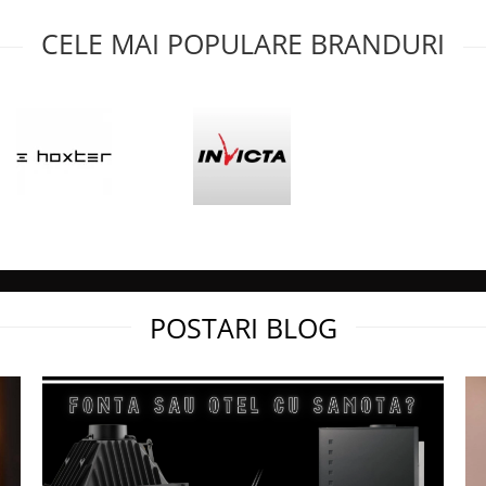
rin marirea suprafetei de
elor de evacuare. Acesta
CELE MAI POPULARE BRANDURI
u, datorita deschiderii
ret.
or radiante din fonta
ii exteriori ai focarului.
jutorul deflectorului
 termic mai bun.
POSTARI BLOG
trolului manual amplasat
cat mai precis asupra
 a impiedica solicitarea la
um cat mai scazut de