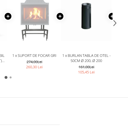
BIL
1 x SUPORT DE FOCAR GRI
1 x BURLAN TABLA DE OTEL -
1 x COT
T)
50CM Ø 200, Ø 200
90 
274,00Lei
260,30 Lei
161,00Lei
105,45 Lei