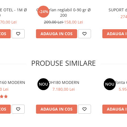
E OTEL - 1M Ø
Cot burlan reglabil 0-90 gr Ø
SUPORT d
-24%
0
200
274
70,00 Lei
209,00 Lei
158,00 Lei
COS
ADAUGA IN COS
ADAUGA I
minim 8mm grosime
robleme la temperaturi
PRODUSE SIMILARE
 lemne si penru a
Z160 MODERN
OH180 MODERN
Focar fonta
NOU
NOU
0 Lei
7.180,00 Lei
5.95
i si imbunatatirea
n exterior
COS
ADAUGA IN COS
ADAUGA I
e radiante pe toti peretii