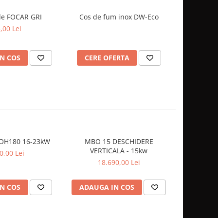
e FOCAR GRI
Cos de fum inox DW-Eco
COS DE F
NOU
,00 Lei
de l
N COS
CERE OFERTA
VEZI 
 OH180 16-23kW
MBO 15 DESCHIDERE
-20%
VERTICALA - 15kw
0,00 Lei
14.340,0
18.690,00 Lei
N COS
ADAUGA IN COS
ADAUG