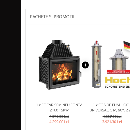
Coș de fum SMART
Coș de fum LSK
PACHETE SI PROMOTII
COSURI DE FUM CERAMICE KAMIN
HORN
ACCESORII COSURI DE FUM
Palarii cos de fum
USTENSILE CURATARE COS FUM
CENTRALE, SOBE & ȘEMINEE PE
PELEȚI
FOCARE / TERMOFOCARE PELEȚI
SOBE ȘI TERMOSOBE PE PELETI
SOBE DE GATIT PE PELETI
CENTRALE PE PELETI
1 x FOCAR SEMINEU FONTA
1 x COS DE FUM HOC
Z160 15KW
UNIVERSAL, 5 M, 90°, Ø
TUBULATURA EVACUARE PELETI
4.579,00 Lei
4.357,00Lei
4.299,00 Lei
3.921,30 Lei
TUBULATURA PREMIUM PELETI FI 80
- SEMINEE / SOBE