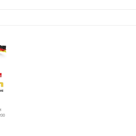
H
200