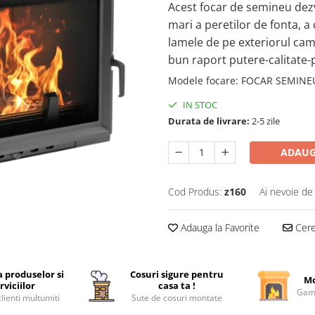
Acest focar de semineu dezv
mari a peretilor de fonta, a
lamele de pe exteriorul cam
bun raport putere-calitate-
Modele focare
:
FOCAR SEMINE
IN STOC
Durata de livrare:
2-5 zile
ADAUG
Cod Produs:
z160
Ai nevoie de
Adauga la Favorite
Cere 
a produselor si
Cosuri sigure pentru
Mo
rviciilor
casa ta !
Gama
lienti multumiti
Sute de cosuri montate