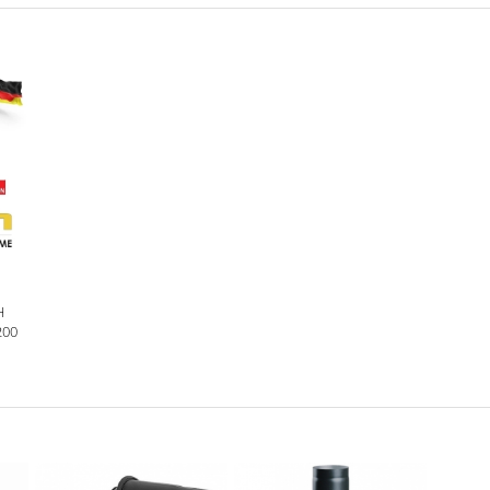
H
200