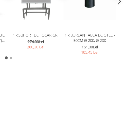
BIL
1 x SUPORT DE FOCAR GRI
1 x BURLAN TABLA DE OTEL -
1 x COT
T)
50CM Ø 200, Ø 200
90 
274,00Lei
260,30 Lei
161,00Lei
105,45 Lei