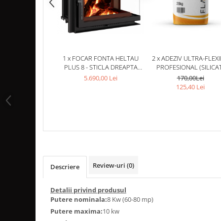
MONTAJ SEMINEU
BURLANE DE OTEL PREMIUM
Burlane fi 120
Burlane fi 130
Burlane fi 150
1 x FOCAR FONTA HELTAU
2 x ADEZIV ULTRA-FLEXI
PLUS 8 - STICLA DREAPTA
PROFESIONAL (SILICA
Burlane fi 160
FARA STALP
FLAMAFLEX
5.690,00 Lei
170,00Lei
Burlane fi 180
125,40 Lei
Burlane fi 200
Burlane fi 220
Burlane fi 250
Reductii burlane
RECUPERATOARE DE CALDURA
ADEZIVI SI MORTARE
Review-uri
(0)
Descriere
ACCESORII SPECIALE
Detalii privind produsul
SUPORT FOCAR
Putere nominala:
8 Kw (60-80 mp)
CENTRALE TERMICE
Putere maxima:
10 kw
CENTRALE COMBUSTIBIL SOLID