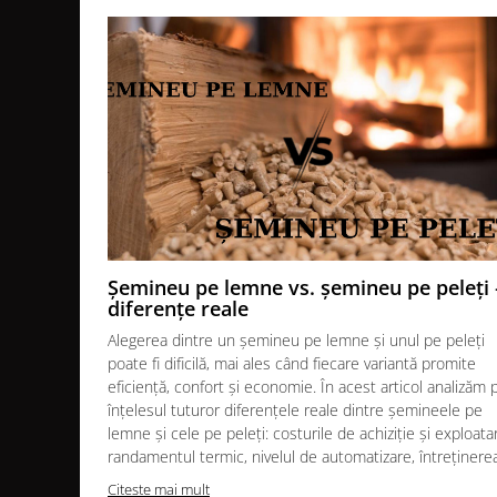
Opritorul de lemne
decorativ ajuta la mentinerea curaten
SOBE CU PLITĂ
caderii lemnelor si a cenusei.
BLATURI DE LUCRU
Durata mare de viata
– peretii focarului sunt realizati di
calitate din clasa 200 si o grosime mare de minim 8mm.
CIAUNE & VASE DE GĂTIT
Cenusa
rezultata in urma arderii lemnului se va aduna in
ACCESORII GRATARE
gratar pentu o indepartare usoara a acesteia.
Posibilitate de racordare a aerului
de ardere din exteri
USTENSILE GATIT GRATAR
bun si a nu consuma oxigen din incapere.
TERASĂ ȘI GRĂDINĂ
Focarul este echipat cu
rama de montaj
.
Depuneri de funingine reduse
cu ajutorul sistemul de cu
VETRE FOC EXTERIOR
5 ani garantie.
INCALZITOARE TERASA CU GAZ
Transport gratuit la domiciliu.
INCALZITOARE TERASA CU PELETI
Șemineu pe lemne vs. șemineu pe peleți 
SOBE DE EXTERIOR
diferențe reale
BUCĂTĂRII EXTERIOARE
Alegerea dintre un șemineu pe lemne și unul pe peleți
poate fi dificilă, mai ales când fiecare variantă promite
INSTALAȚII TERMICE
eficiență, confort și economie. În acest articol analizăm 
PUFFERE
înțelesul tuturor diferențele reale dintre șemineele pe
lemne și cele pe peleți: costurile de achiziție și exploata
Boilere
randamentul termic, nivelul de automatizare, întreținerea.
PURIFICAREA AERULUI
Citeste mai mult