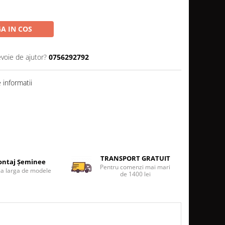
A IN COS
evoie de ajutor?
0756292792
informatii
TRANSPORT GRATUIT
ntaj Șeminee
Pentru comenzi mai mari
 larga de modele
de 1400 lei