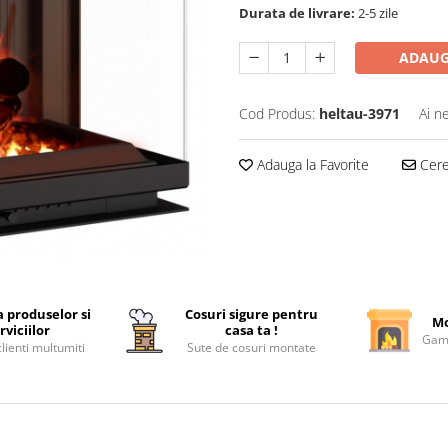
Durata de livrare:
2-5 zile
ADAUG
Cod Produs:
heltau-3971
Ai n
Adauga la Favorite
Cere 
a produselor si
Cosuri sigure pentru
Mo
rviciilor
casa ta !
Gama
lienti multumiti
Sute de cosuri montate