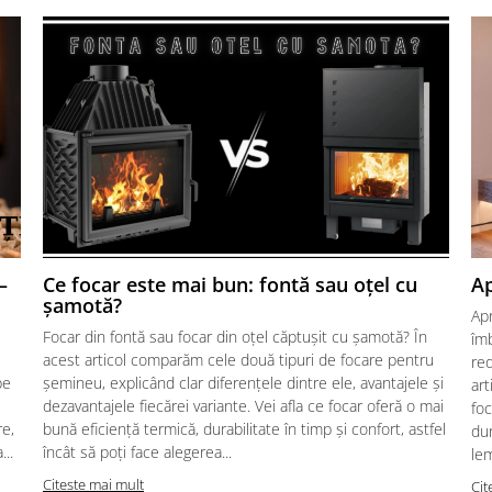
iei si protejeaza impotriva
n fonta refractara de inalta
 cenusarul (tava) amplasat sub
or pentru a asigura un tiraj mai
ratare a sticlei (perdea de aer).
–
Ce focar este mai bun: fontă sau oțel cu
Ap
șamotă?
Ap
Focar din fontă sau focar din oțel căptușit cu șamotă? În
îmb
acest articol comparăm cele două tipuri de focare pentru
red
pe
șemineu, explicând clar diferențele dintre ele, avantajele și
art
dezavantajele fiecărei variante. Vei afla ce focar oferă o mai
foc
re,
bună eficiență termică, durabilitate în timp și confort, astfel
dur
..
încât să poți face alegerea...
lem
Citeste mai mult
Cit