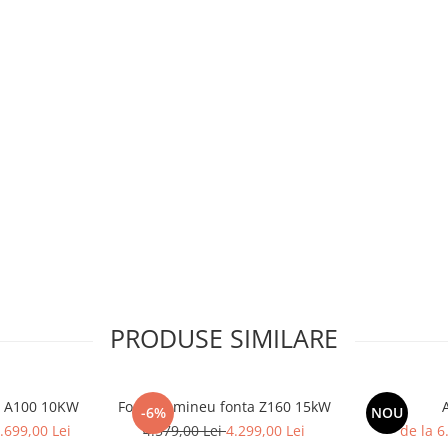
PRODUSE SIMILARE
u A100 10KW
Focar semineu fonta Z160 15kW
-6%
NOU
.699,00 Lei
4.579,00 Lei
4.299,00 Lei
de la 6
osime