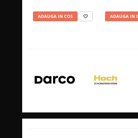
- sticla ceramica speciala care rezista fara probleme la temp
GRILE CREM
Extrase:
GRATARE SI CUPTOARE
- Cenusar pentru o curatare facila.
ADAUGA IN COS
ADAUGA IN 
BIG GREEN EGG
- Deflector pentru extinderea traseului fumului si imbunat
- optional focarul poate fi racordat la aerul din exterior
ACCESORII SI USTENSILE BGE
Utilizare:
GRATARE PE LEMNE CU PLITA
Focarul are o eficienta crescuta datorata lamelelor radiante 
acestuia. Acesta face parte din gama semineelor cu sticla pe 
GRATARE PREMIUM WEBER
acestuia un aspect modern, fiind o varianta foarte des ale
GRATARE ELECTRICE
space. Acest focar are un consum scazut de lemne, avand u
umplere a focarului de 4-5 ore, cu ventilatia focarului la ni
GRĂTARE PE GAZ
GRATARE CERAMICE
Mai multe informatii privind produsul
CUPTOARE PIZZA
Obtinerea maxima a caldurii
datorita lamelelor radiant
cantitate foarte mare pe toti pereti exteriorii ai focarului.
GRATARE PREFABRICATE SI
Arderea cat mai completa
a particulelor de combustibil 
CUPTOARE MODULARE
amplasat in conul focarului care extinde traseul fumului s
GRĂTARE SIMPLE
Control manual asupra procesului de ardere
amplasat 
GRĂTARE COMPLEXE CU CUPTOR
a focarului.
CUPTOARE MODULARE
Focarul este echipat cu
sticla ceramica rezistenta
la tem
AFUMĂTORI
C.