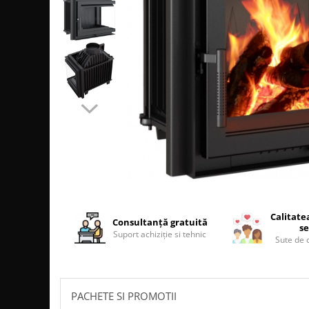
SOBE MOBILE TERACOTĂ
SEMINEE SUSPENDATE PE LEMNE
SOBE DE GĂTIT PE LEMNE
COSURI DE FUM
COSURI INOX PROFESIONALE
Schiedel Permeter Negru
Schiedel ICS inox
Cosuri de fum inox JEREMIAS
Cosuri de fum inox DARCO
COSURI DE FUM SCHIEDEL
Cos ceramic RONDO
Cos ceramic UNI
Calitate
Consultanță gratuită
se
COSURI DE FUM CERAMICE HOCH
Suport achiziție si tehnic
Sute de c
HOCH UNIVERSAL
HOCH UNIVERSAL EVO
HOCH INDUSTRIAL
PACHETE SI PROMOTII
COSURI CERAMICE LEIER