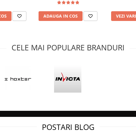
eraturi foarte ridicate
COS
ADAUGA IN COS
VEZI VAR
atirea schimbului termic
de pe peretii exteriori ai
CELE MAI POPULARE BRANDURI
lateral fara stalp, ce ofera
asa pentru locuinte tip open-
n timp de ardere a lemnului la o
vel mediu.
e din fonta amplasate in
datorita deflectorului de fonta
pre evacuare.
pe cenusar in partea inferioara
POSTARI BLOG
peraturi ridicate de pana la 800