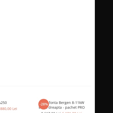
A250
Focar fonta Bergen 8-11kW
FOCAR FO
-28%
sticla dreapta - pachet PRO
Pa
.880,00 Lei