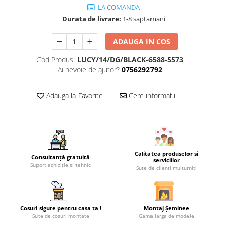
LA COMANDA
Coș de fum SMART
Durata de livrare:
1-8 saptamani
Coș de fum LSK
COSURI DE FUM CERAMICE KAMIN
ADAUGA IN COS
HORN
Cod Produs:
LUCY/14/DG/BLACK-6588-5573
ACCESORII COSURI DE FUM
Ai nevoie de ajutor?
0756292792
Palarii cos de fum
Adauga la Favorite
Cere informatii
USTENSILE CURATARE COS FUM
CENTRALE, SOBE & ȘEMINEE PE
PELEȚI
FOCARE / TERMOFOCARE PELEȚI
SOBE ȘI TERMOSOBE PE PELETI
Calitatea produselor si
Consultanță gratuită
serviciilor
Suport achiziție si tehnic
SOBE DE GATIT PE PELETI
Sute de clienti multumiti
CENTRALE PE PELETI
TUBULATURA EVACUARE PELETI
Cosuri sigure pentru casa ta !
Montaj Șeminee
TUBULATURA PREMIUM PELETI FI 80
Sute de cosuri montate
Gama larga de modele
- SEMINEE / SOBE