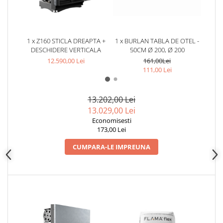
AUTOMATIZARI SI TERMOSTATE
AUTOMATIZĂRI CAZANE
1 x Z160 STICLA DREAPTA +
1 x BURLAN TABLA DE OTEL -
1 x C
PUFFERE
DESCHIDERE VERTICALA
50CM Ø 200, Ø 200
Boilere
12.590,00 Lei
161,00Lei
111,00 Lei
ACCESORII ȘEMINEE ȘI
ÎNTREȚINERE
Ustensile seminee și sobe
13.202,00 Lei
13.029,00 Lei
Usi de semineu
Economisesti
Curatare si intretinere
173,00 Lei
Suporturi pentru lemne
CUMPARA-LE IMPREUNA
Accesorii montaj si racordare
GRILE SI PIESE DE DE VENTILAȚIE
GRILE AERISIRE SEMINEE
GRILE ALBE
GRILE NEGRE / GRAFIT