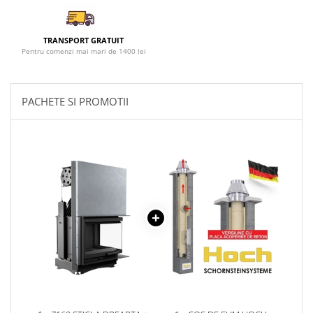
TUBULATURA PREMIUM PELETI
FI100 - SEMINEE / SOBE
TRANSPORT GRATUIT
SEMINEE DECORATIVE
Pentru comenzi mai mari de 1400 lei
SEMINEE ELECTRICE
SEMINEE CU LUMANARI
PACHETE SI PROMOTII
BIO ȘEMINEE
BIOSEMINEE MOBILE
BIOSEMINEE DE PERETE
BIOSEMINEE TIP PORTAL
SEMINEE & VETRE EXTERIOR
ȘEMINEE PE GAZ
FOCARE PE GAZ STANDARD
FOCARE PE GAZ PREMIUM
FOCARE SI SEMINEE GAZ EXTERIOR
MATERIALE DE CONSTRUCȚII
SILICAT DE CALCIU - PLĂCI PENTRU