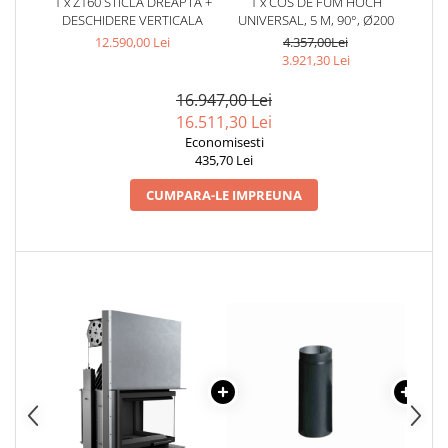
MONTAJ SEMINEU
1 x Z160 STICLA DREAPTA +
1 x COS DE FUM HOCH
DESCHIDERE VERTICALA
UNIVERSAL, 5 M, 90°, Ø200
BURLANE DE OTEL PREMIUM
12.590,00 Lei
4.357,00Lei
3.921,30 Lei
Burlane fi 120
Burlane fi 130
16.947,00 Lei
Burlane fi 150
16.511,30 Lei
Burlane fi 160
Economisesti
435,70 Lei
Burlane fi 180
Burlane fi 200
CUMPARA-LE IMPREUNA
Burlane fi 220
Burlane fi 250
Reductii burlane
RECUPERATOARE DE CALDURA
ADEZIVI SI MORTARE
ACCESORII SPECIALE
SUPORT FOCAR
CENTRALE TERMICE
CENTRALE COMBUSTIBIL SOLID