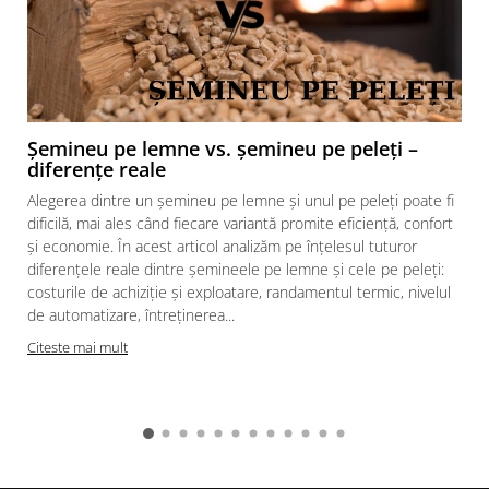
- sticla ceramica speciala care
rezista fara probleme la
temperaturi foarte ridicate
Norma:
Eco Design
Șemineu pe lemne vs. șemineu pe peleți –
Extrase:
diferențe reale
- Cenusar pentru o curatare facila.
Alegerea dintre un șemineu pe lemne și unul pe peleți poate fi
- Picioare reglabile pentru ajustare,
dificilă, mai ales când fiecare variantă promite eficiență, confort
și economie. În acest articol analizăm pe înțelesul tuturor
pozitionare si fixare optima.
diferențele reale dintre șemineele pe lemne și cele pe peleți:
- Deflector pentru extinderea
costurile de achiziție și exploatare, randamentul termic, nivelul
traseului fumului si imbunatatirea
de automatizare, întreținerea...
schimbului termic
Citeste mai mult
- optional focarul poate fi racordat
la aerul din exterior
Utilizare:
Focarul este prevazut cu deschidere
verticala, prin glisarea usii, oferind