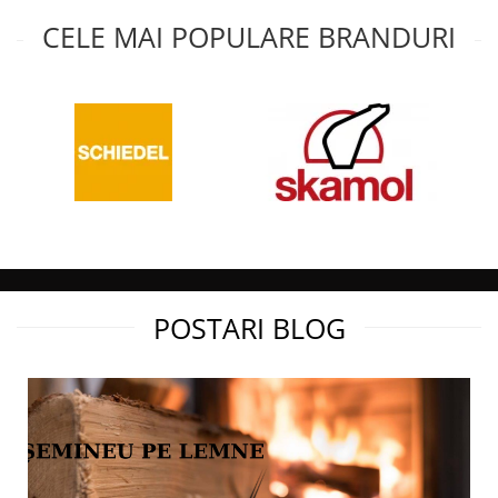
Lungime lemn:
CELE MAI POPULARE BRANDURI
500 mm
Temperatura:
300 C
Greutate:
243 Kg
Culoare:
Antracit
Garantie:
5 ani
Materiale:
POSTARI BLOG
- Fonta de calitate superioara clasa
200 de minim 8mm grosime
- Otel refractar de inalta calitate cu
o compozitie ridicata de carbon
pentru o rezistenta ridicata la
temperaturi inalte