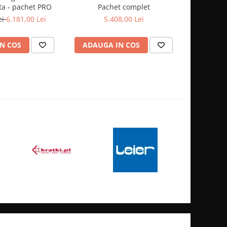
ta - pachet PRO
Pachet complet
ei
6.181,00 Lei
5.408,00 Lei
3
N COS
ADAUGA IN COS
ADAUG