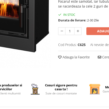
Focarul este samotat, iar tubul
se racordeaza la cele 2 guri de
IN STOC
Durata de livrare:
2-30 Zile
ADAUG
Cod Produs:
C625
Ai nevoie de
Adauga la Favorite
Cere 
a produselor si
Cosuri sigure pentru
Mo
rviciilor
casa ta !
Gama
lienti multumiti
Sute de cosuri montate