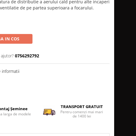
atura de distributie a aerului cald pentru alte incaperi
 ventilatie de pe partea superioara a focarului.
A IN COS
 ajutor?
0756292792
informatii
TRANSPORT GRATUIT
ntaj Șeminee
Pentru comenzi mai mari
 larga de modele
de 1400 lei