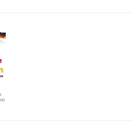
H
200