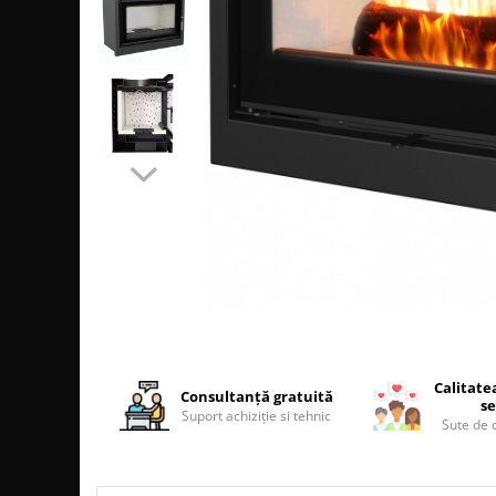
SOBE MOBILE TERACOTĂ
SEMINEE SUSPENDATE PE LEMNE
SOBE DE GĂTIT PE LEMNE
COSURI DE FUM
COSURI INOX PROFESIONALE
Schiedel Permeter Negru
Schiedel ICS inox
Cosuri de fum inox JEREMIAS
Cosuri de fum inox DARCO
COSURI DE FUM SCHIEDEL
Cos ceramic RONDO
Cos ceramic UNI
COSURI DE FUM CERAMICE HOCH
Calitate
Consultanță gratuită
se
HOCH UNIVERSAL
Suport achiziție si tehnic
Sute de c
HOCH UNIVERSAL EVO
HOCH INDUSTRIAL
COSURI CERAMICE LEIER