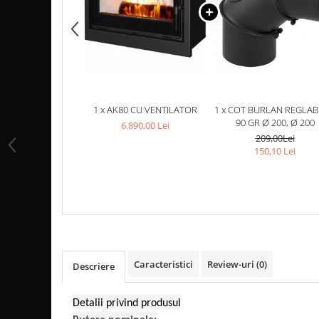
MONTAJ SEMINEU
BURLANE DE OTEL PREMIUM
Burlane fi 120
Burlane fi 130
Burlane fi 150
Burlane fi 160
1 x AK80 CU VENTILATOR
1 x COT BURLAN REGLABI
Burlane fi 180
90 GR Ø 200, Ø 200
6.890,00 Lei
Burlane fi 200
209,00Lei
150,10 Lei
Burlane fi 220
Burlane fi 250
Reductii burlane
RECUPERATOARE DE CALDURA
ADEZIVI SI MORTARE
ACCESORII SPECIALE
Caracteristici
Review-uri
(0)
Descriere
SUPORT FOCAR
CENTRALE TERMICE
Detalii privind produsul
CENTRALE COMBUSTIBIL SOLID