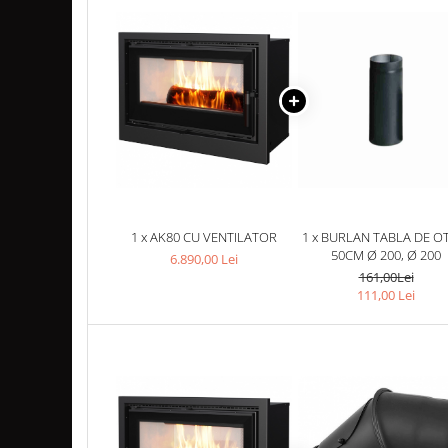
TUBULATURA PREMIUM PELETI
FI100 - SEMINEE / SOBE
SEMINEE DECORATIVE
SEMINEE ELECTRICE
SEMINEE CU LUMANARI
BIO ȘEMINEE
BIOSEMINEE MOBILE
BIOSEMINEE DE PERETE
BIOSEMINEE TIP PORTAL
1 x AK80 CU VENTILATOR
1 x BURLAN TABLA DE OT
50CM Ø 200, Ø 200
6.890,00 Lei
SEMINEE & VETRE EXTERIOR
161,00Lei
ȘEMINEE PE GAZ
111,00 Lei
FOCARE PE GAZ STANDARD
FOCARE PE GAZ PREMIUM
FOCARE SI SEMINEE GAZ EXTERIOR
MATERIALE DE CONSTRUCȚII
SILICAT DE CALCIU - PLĂCI PENTRU