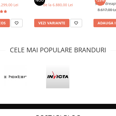
NOU
-28%
sticla dreap
.299,00 Lei
de la 6.880,00 Lei
8.617,00 L
COS
VEZI VARIANTE
ADAUGA I
CELE MAI POPULARE BRANDURI
dicata de carbon pentru o