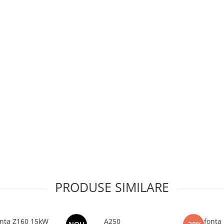
PRODUSE SIMILARE
onta Z160 15kW
A250
Focar fonta