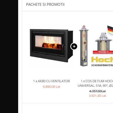
PACHETE SI PROMOTII
Coș de fum SMART
Coș de fum LSK
COSURI DE FUM CERAMICE KAMIN
HORN
ACCESORII COSURI DE FUM
Palarii cos de fum
USTENSILE CURATARE COS FUM
CENTRALE, SOBE & ȘEMINEE PE
PELEȚI
FOCARE / TERMOFOCARE PELEȚI
SOBE ȘI TERMOSOBE PE PELETI
1 x AK80 CU VENTILATOR
1 x COS DE FUM HOC
SOBE DE GATIT PE PELETI
UNIVERSAL, 5 M, 90°, Ø
6.890,00 Lei
CENTRALE PE PELETI
4.357,00Lei
3.921,30 Lei
TUBULATURA EVACUARE PELETI
TUBULATURA PREMIUM PELETI FI 80
- SEMINEE / SOBE